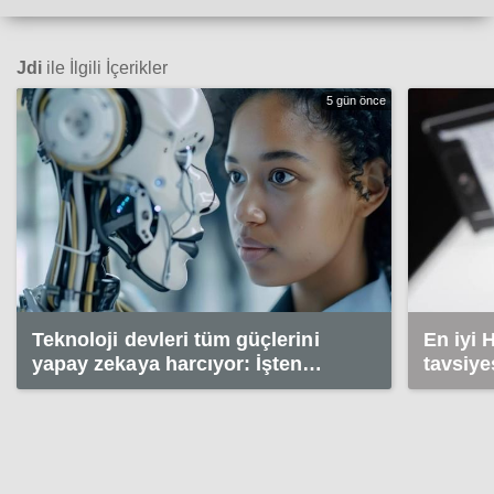
Jdi
ile İlgili İçerikler
5 gün önce
Teknoloji devleri tüm güçlerini
En iyi
yapay zekaya harcıyor: İşten
tavsiye
çıkarmalar en yüksek seviyede!