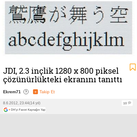
JDI, 2.3 inçlik 1280 x 800 piksel
çözünürlükteki ekranını tanıttı
Ekrem71
+
Takip Et
?
8.6.2012, 23:44
(14 yıl)
10
+
DH'yi Favori Kaynağın Yap