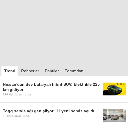
Trend
Rehberler
Popüler
Forumdan
Nissan'dan dev bataryalı hibrit SUV: Elektrikle 225
km gidiyor
136
kişi okuyor ·
1 sa.
Togg servis ağı genişliyor: 11 yeni servis açıldı
88
kişi okuyor ·
8 sa.