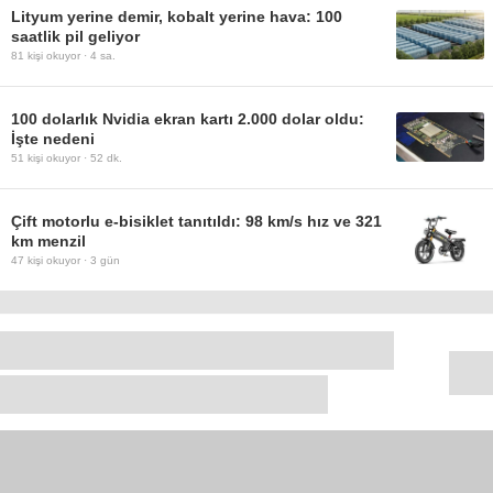
Lityum yerine demir, kobalt yerine hava: 100
saatlik pil geliyor
81
kişi okuyor ·
4 sa.
100 dolarlık Nvidia ekran kartı 2.000 dolar oldu:
İşte nedeni
51
kişi okuyor ·
52 dk.
Çift motorlu e-bisiklet tanıtıldı: 98 km/s hız ve 321
km menzil
47
kişi okuyor ·
3 gün