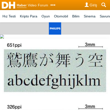
Giriş
Haber
Video
Forum
Hız Testi
Kripto Para
Oyun
Otomobil
Bilim
Sinema
Savu