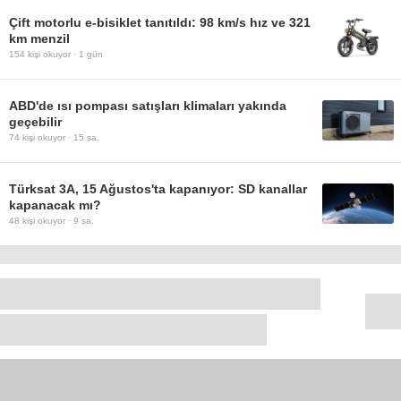
Çift motorlu e-bisiklet tanıtıldı: 98 km/s hız ve 321
km menzil
154
kişi okuyor ·
1 gün
ABD'de ısı pompası satışları klimaları yakında
geçebilir
74
kişi okuyor ·
15 sa.
Türksat 3A, 15 Ağustos'ta kapanıyor: SD kanallar
kapanacak mı?
48
kişi okuyor ·
9 sa.