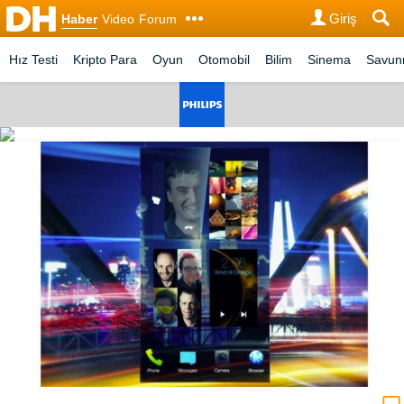
Giriş
Haber
Video
Forum
Hız Testi
Kripto Para
Oyun
Otomobil
Bilim
Sinema
Savu