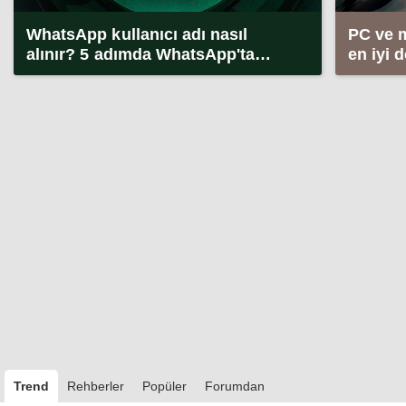
WhatsApp kullanıcı adı nasıl
PC ve 
alınır? 5 adımda WhatsApp'ta
en iyi 
kullanıcı adı alma (2026)
Trend
Rehberler
Popüler
Forumdan