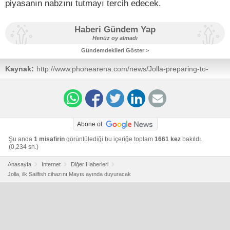
piyasanın nabzını tutmayı tercih edecek.
Haberi Gündem Yap
Henüz oy almadı
Gündemdekileri Göster >
Kaynak:
http://www.phonearena.com/news/Jolla-preparing-to-
announce-first-device-in-May-those-who-pre-order-to-
get-a-special-edition_id41966
Abone ol
Şu anda
1 misafirin
görüntülediği bu içeriğe toplam
1661 kez
bakıldı.
(0,234 sn.)
Anasayfa
Internet
Diğer Haberleri
Jolla, ilk Sailfish cihazını Mayıs ayında duyuracak