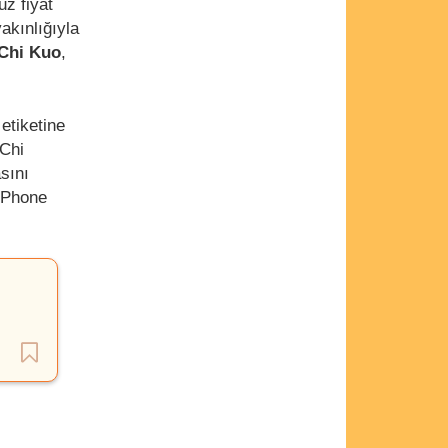
z fiyat
yakınlığıyla
-Chi Kuo
,
.
 etiketine
-Chi
sını
iPhone