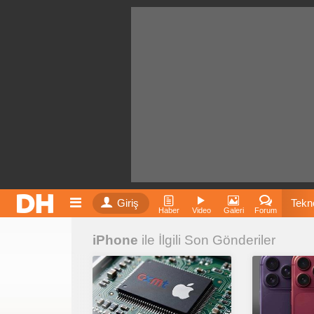
Giriş
Tekno
Haber
Video
Galeri
Forum
iPhone
ile İlgili Son Gönderiler
Film
Fiyatla
İnst