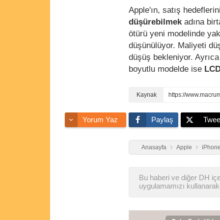
Apple'ın, satış hedefleri
düşürebilmek
adına birt
ötürü yeni modelinde yakl
düşünülüyor. Maliyeti dü
düşüş bekleniyor. Ayrıca
boyutlu modelde ise
LCD
https://www.macrum
Yorum Yaz
Paylaş
Twee
Anasayfa
Apple
iPhone
Bu haberi ve diğer DH içer
uygulamamızı kullanarak 