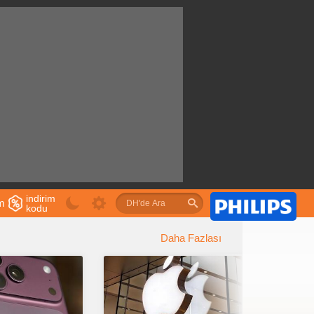
indirim
im
kodu
u
Daha Fazlası