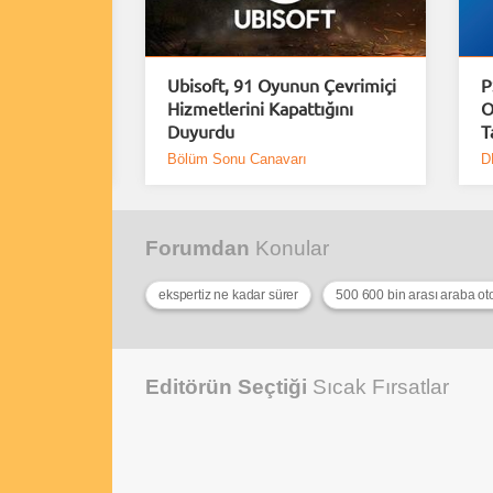
uiem için
Ubisoft, 91 Oyunun Çevrimiçi
P
Demo
Hizmetlerini Kapattığını
O
Duyurdu
T
Bölüm Sonu Canavarı
D
Forumdan
Konular
ekspertiz ne kadar sürer
500 600 bin arası araba ot
Editörün Seçtiği
Sıcak Fırsatlar