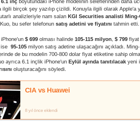
e
6.1 inç
boyutundaki iPhone modelinin seleflerinden daha ucu
ilgili birçok şey yazılıp çizildi. Konuyla ilgili olarak Apple'a 
utarlı analizleriyle nam salan
KGI Securities analisti Ming
 Kuo, bu sefer telefonun
satış adetini ve fiyatını
tahmin etti
 iPhone'un
$ 699
olması halinde
105-115 milyon
,
$ 799
fiyat
a ise
95-105
milyon satış adetine ulaşacağını açıkladı. Ming
erinde de bu modelin 700-800 dolar fiyat etiketine sahip olma
uo ayrıca 6.1 inçlik iPhone'un
Eylül ayında tanıtılacak
yeni 
rısını
oluşturacağını söyledi.
CIA vs Huawei
8 yıl önce eklendi