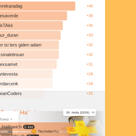
mrekaradag
+40
esaverde
+36
akTAkk
+34
nur_duran
+33
r isi ters giden adam
+32
sinaletinsan
+32
ilexsamet
+31
antevesta
+29
erdarcenk
+29
leanCoders
+25
Önceki Haftalar
Tümü
Halilowich
+81
2. kez
oplar