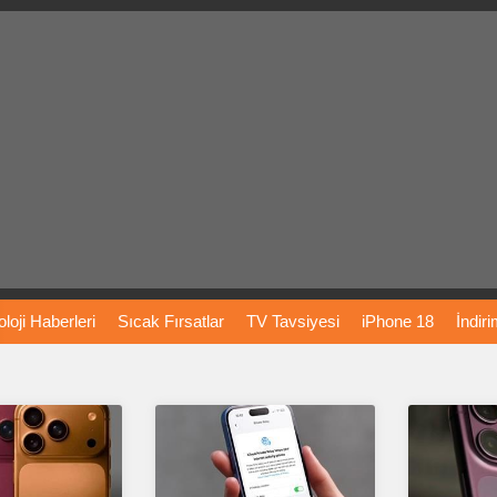
loji
Haberleri
Sıcak
Fırsatlar
TV
Tavsiyesi
iPhone
18
İndir
Önerileri
Türkiye
Araba
Fiyatları
Yapay
Zeka
Şarj
İstasyon
rı
Vizyondaki
Filmler
Bitcoin
Dizi
Önerileri
Telefon
Önerileri
agram
Dondurma
İnstagram
Çöktü
Mü