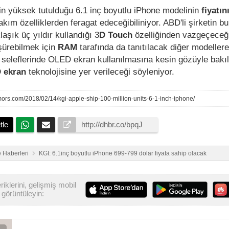
nin yüksek tutulduğu 6.1 inç boyutlu iPhone modelinin
fiyatın
akım özelliklerden feragat edeceğibiliniyor. ABD'li şirketin b
aşık üç yıldır kullandığı 3
D Touch
özelliğinden vazgeçeceğ
şürebilmek için
RAM
tarafında da tanıtılacak diğer modeller
 seleflerinde OLED ekran kullanılmasına kesin gözüyle bakıl
 ekran
teknolojisine yer verileceği söyleniyor.
ors.com/2018/02/14/kgi-apple-ship-100-million-units-6-1-inch-iphone/
tle
 Haberleri
KGI: 6.1inç boyutlu iPhone 699-799 dolar fiyata sahip olacak
iklerini, gelişmiş mobil
görüntüleyin: