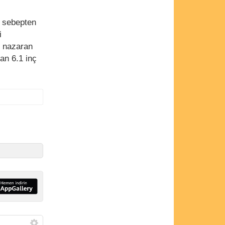
ı
u sebepten
i
e nazaran
an 6.1 inç