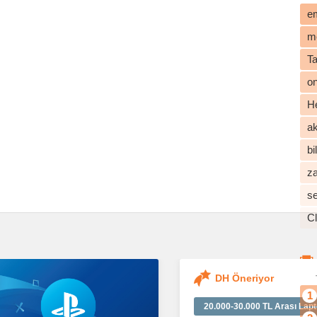
e
m
T
o
He
ak
b
z
s
C
DH Öneriyor
1
20.000-30.000 TL Arası Lapt