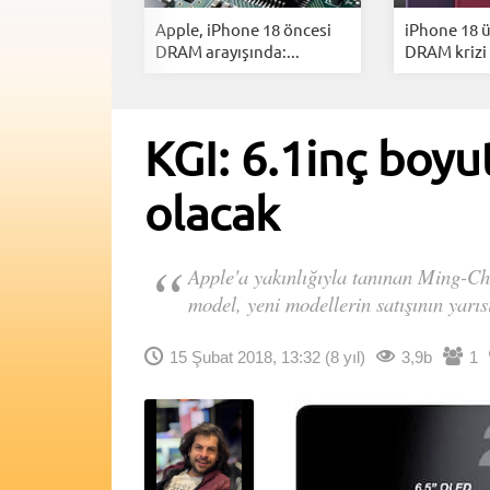
kor bilanço:
Apple, iPhone 18 öncesi
iPhone 18 
visl...
DRAM arayışında:...
DRAM krizi :
KGI: 6.1inç boyu
olacak
Apple'a yakınlığıyla tanınan Ming-Chi 
model, yeni modellerin satışının yarıs
15 Şubat 2018, 13:32
(8 yıl)
3,9b
1