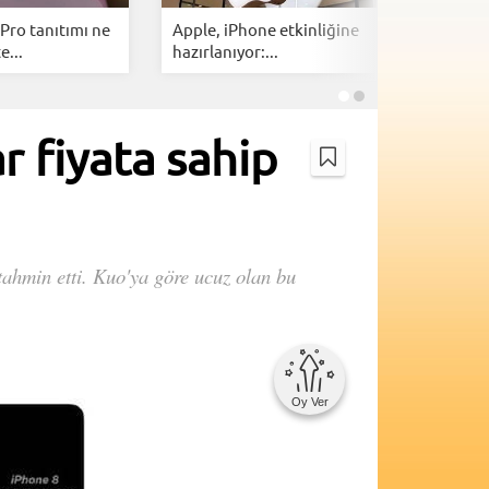
Pro tanıtımı ne
Apple, iPhone etkinliğine
Apple ür
e...
hazırlanıyor:...
yolda: iPh
r fiyata sahip
 tahmin etti. Kuo'ya göre ucuz olan bu
Oy Ver