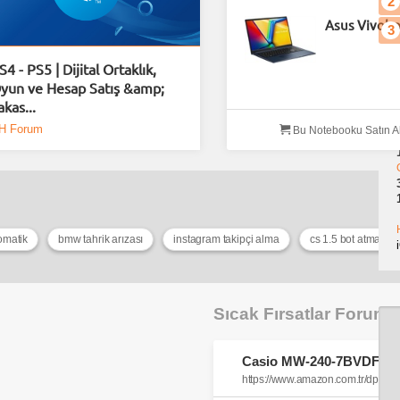
2
Asus Vivobo
3
S4 - PS5 | Dijital Ortaklık,
yun ve Hesap Satış &amp;
akas...
H Forum
Bu Notebooku Satın A
omatik
bmw tahrik arızası
instagram takipçi alma
cs 1.5 bot atma
Sıcak Fırsatlar Forum
https://www.amazon.com.tr/dp/B