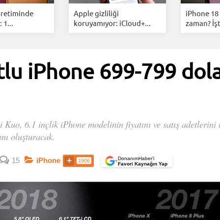
üretiminde
Apple gizliliği
iPhone 18 
 1...
koruyamıyor: iCloud+...
zaman? İşt
tlu iPhone 699-799 dola
Kuo, 6.1 inçlik iPhone modelinin fiyatını ve satış adetlerini
ını oluşturacak.
DonanımHaber’i
15
iPhone
1906
+
Favori Kaynağın Yap