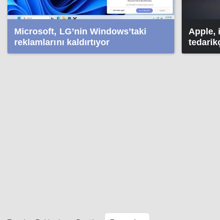
Microsoft, LG’nin Windows’taki
Apple, 
reklamlarını kaldırtıyor
tedarikç