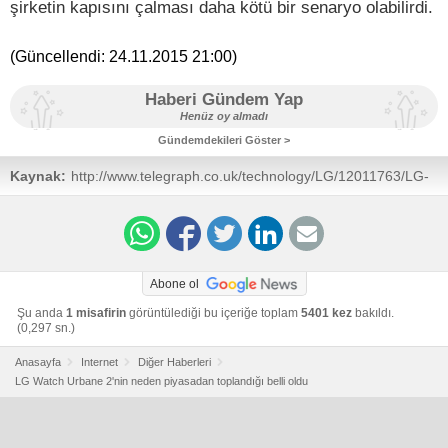
şirketin kapısını çalması daha kötü bir senaryo olabilirdi.
(Güncellendi:
24.11.2015 21:00
)
Haberi Gündem Yap
Henüz oy almadı
Gündemdekileri Göster >
Kaynak:
http://www.telegraph.co.uk/technology/LG/12011763/LG-
says-faulty-screen-component-behind-smartwatch-
recall.html
Abone ol
Şu anda
1 misafirin
görüntülediği bu içeriğe toplam
5401 kez
bakıldı.
(0,297 sn.)
Anasayfa
Internet
Diğer Haberleri
LG Watch Urbane 2'nin neden piyasadan toplandığı belli oldu