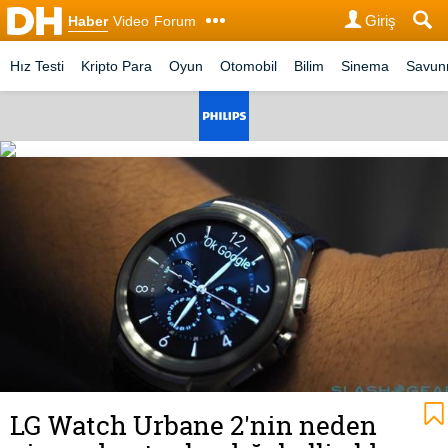
Giriş
Haber
Video
Forum
Hız Testi
Kripto Para
Oyun
Otomobil
Bilim
Sinema
Savu
LG Watch Urbane 2'nin neden