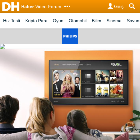
Giriş
Haber
Video
Forum
Hız Testi
Kripto Para
Oyun
Otomobil
Bilim
Sinema
Savu