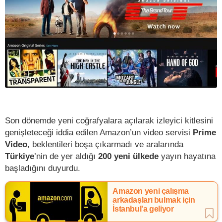
Son dönemde yeni coğrafyalara açılarak izleyici kitlesini
genişleteceği iddia edilen Amazon’un video servisi
Prime
Video
, beklentileri boşa çıkarmadı ve aralarında
Türkiye
’nin de yer aldığı
200 yeni ülkede
yayın hayatına
başladığını duyurdu.
Amazon yeni çalışma
arkadaşları bulmak için
İstanbul'a geliyor