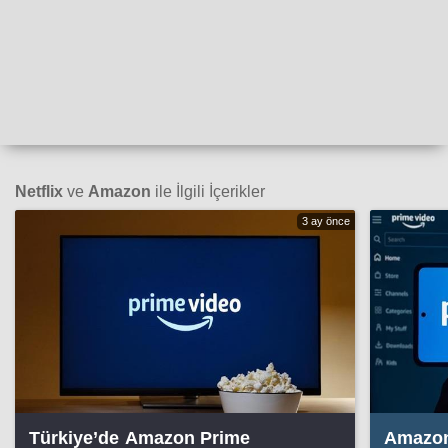
Netflix
ve
Amazon
ile İlgili İçerikler
3 ay önce
Türkiye’de Amazon Prime
Amazon