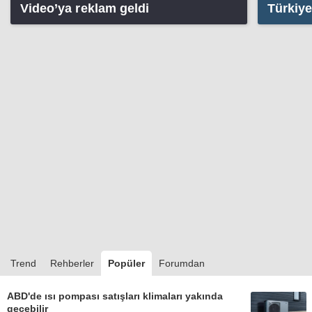
Video’ya reklam geldi
Türkiye
reklam 
Trend
Rehberler
Popüler
Forumdan
ABD'de ısı pompası satışları klimaları yakında
geçebilir