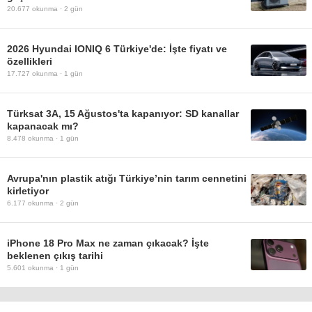
20.677
okunma ·
2 gün
2026 Hyundai IONIQ 6 Türkiye'de: İşte fiyatı ve
özellikleri
17.727
okunma ·
1 gün
Türksat 3A, 15 Ağustos'ta kapanıyor: SD kanallar
kapanacak mı?
8.478
okunma ·
1 gün
Avrupa'nın plastik atığı Türkiye’nin tarım cennetini
kirletiyor
6.177
okunma ·
2 gün
iPhone 18 Pro Max ne zaman çıkacak? İşte
beklenen çıkış tarihi
5.601
okunma ·
1 gün