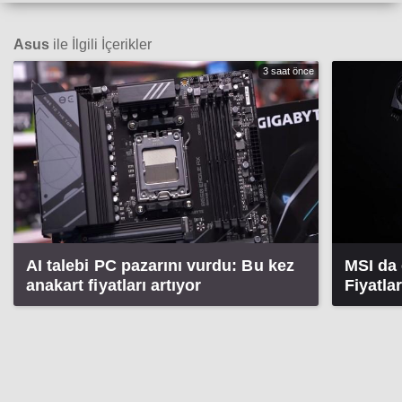
Asus
ile İlgili İçerikler
3 saat önce
AI talebi PC pazarını vurdu: Bu kez
MSI da 
anakart fiyatları artıyor
Fiyatla