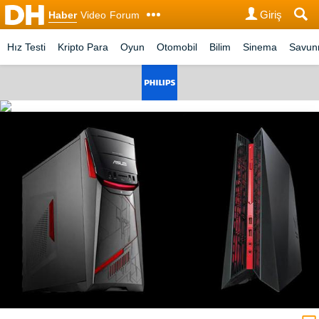
Giriş
Haber
Video
Forum
Hız Testi
Kripto Para
Oyun
Otomobil
Bilim
Sinema
Savu