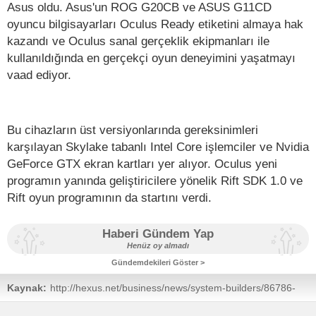
Asus oldu. Asus'un ROG G20CB ve ASUS G11CD
oyuncu bilgisayarları Oculus Ready etiketini almaya hak
kazandı ve Oculus sanal gerçeklik ekipmanları ile
kullanıldığında en gerçekçi oyun deneyimini yaşatmayı
vaad ediyor.
Bu cihazların üst versiyonlarında gereksinimleri
karşılayan Skylake tabanlı Intel Core işlemciler ve Nvidia
GeForce GTX ekran kartları yer alıyor. Oculus yeni
programın yanında geliştiricilere yönelik Rift SDK 1.0 ve
Rift oyun programının da startını verdi.
Haberi Gündem Yap
Henüz oy almadı
Gündemdekileri Göster >
Kaynak:
http://hexus.net/business/news/system-builders/86786-
asus-among-first-oculus-ready-certified-gaming-pcs/