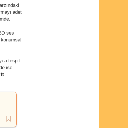
arzındaki
armayı adet
emde.
 3D ses
te konumsal
yca tespit
de ise
ft