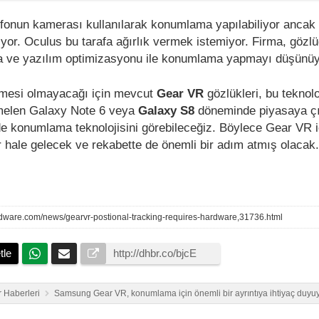
lefonun kamerası kullanılarak konumlama yapılabiliyor ancak
ekiyor. Oculus bu tarafa ağırlık vermek istemiyor. Firma, gözl
era ve yazılım optimizasyonu ile konumlama yapmayı düşünüy
emesi olmayacağı için mevcut
Gear VR
gözlükleri, bu teknolo
elen Galaxy Note 6 veya
Galaxy S8
döneminde piyasaya çı
e konumlama teknolojisini görebileceğiz. Böylece Gear VR iç
r hale gelecek ve rekabette de önemli bir adım atmış olacak
dware.com/news/gearvr-postional-tracking-requires-hardware,31736.html
tle
 Haberleri
Samsung Gear VR, konumlama için önemli bir ayrıntıya ihtiyaç duyu