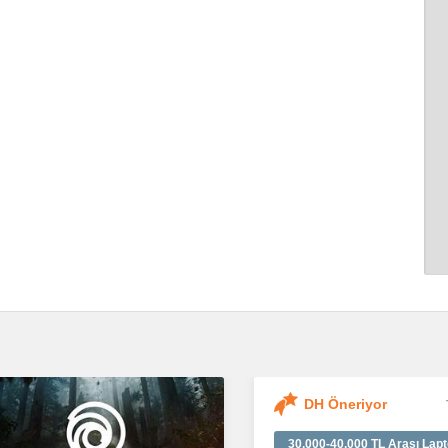
DH Öneriyor
30.000-40.000 TL Arası Lapt