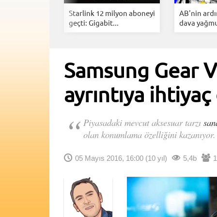
ng YouTube
Starlink 12 milyon aboneyi
AB'nin ard
Arkasınd...
geçti: Gigabit...
dava yağmur
Samsung Gear VR
ayrıntıya ihtiya
Piyasadaki mevcut aksesuar tarzı
san
olan konumlama özelliğini kazanıyor.
05 Mayıs 2016, 16:00
(10 yıl)
5,4b
1