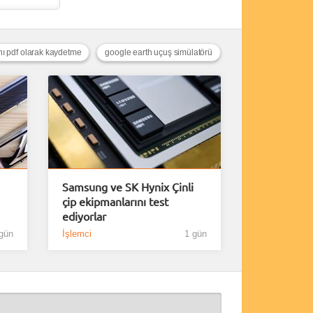
nı pdf olarak kaydetme
google earth uçuş simülatörü
Samsung ve SK Hynix Çinli
çip ekipmanlarını test
ediyorlar
gün
İşlemci
1 gün