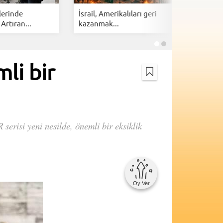
lerinde
İsrail, Amerikalıları geri
Cloudfla
 Artıran...
kazanmak...
botlarına 
li bir
 serisi yeni nesilde, önemli bir eksiklik
Oy Ver