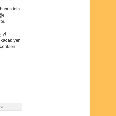
 bunun için
üğe
or.
jiyi
kacak yeni
erikleri
.
yor