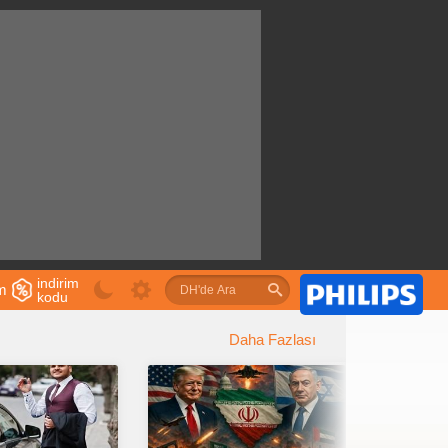
indirim
im
kodu
u
Daha Fazlası