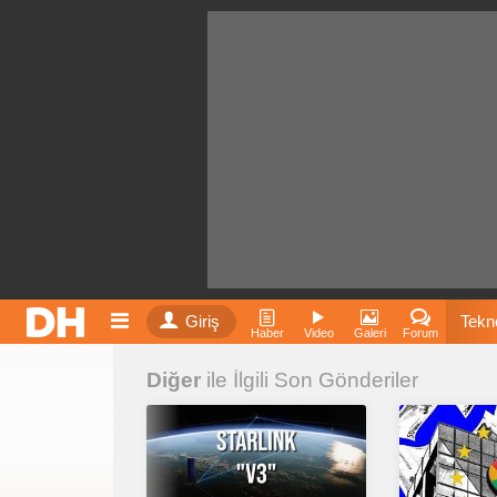
Giriş
Tekno
Haber
Video
Galeri
Forum
Diğer
ile İlgili Son Gönderiler
Film
Fiyatla
İnst