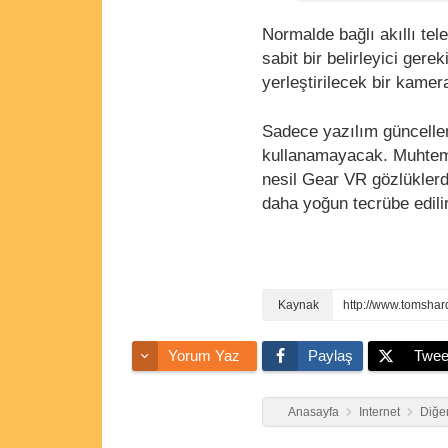
Normalde bağlı akıllı te
sabit bir belirleyici ger
yerleştirilecek bir kam
Sadece yazılım güncell
kullanamayacak. Muhtem
nesil Gear VR gözlüklerd
daha yoğun tecrübe edili
http://www.tomshar
Yorum Yaz
Paylaş
Twee
Anasayfa
Internet
Diğer