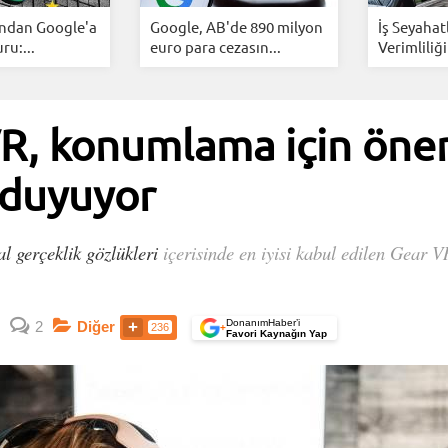
ından Google'a
Google, AB'de 890 milyon
İş Seyahat
u:...
euro para cezasın...
Verimliliği
, konumlama için önem
ç duyuyor
al gerçeklik gözlükleri
içerisinde en iyisi kabul edilen Gear VR
DonanımHaber’i
2
Diğer
236
+
Favori Kaynağın Yap