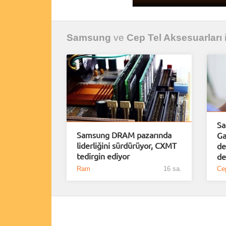
Samsung
ve
Cep Tel Aksesuarları
i
Sa
Samsung DRAM pazarında
Ga
liderliğini sürdürüyor, CXMT
de
tedirgin ediyor
de
Ram
16 sa.
Cep