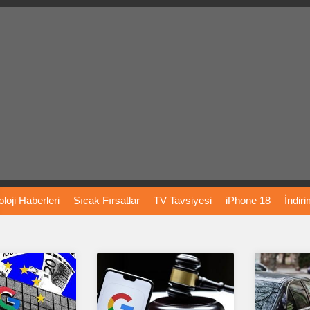
loji
Haberleri
Sıcak
Fırsatlar
TV
Tavsiyesi
iPhone
18
İndir
Önerileri
Türkiye
Araba
Fiyatları
Yapay
Zeka
Şarj
İstasyon
rı
Vizyondaki
Filmler
Bitcoin
Dizi
Önerileri
Telefon
Önerileri
agram
Dondurma
İnstagram
Çöktü
Mü