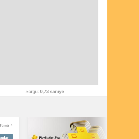
Sorgu:
0,73 saniye
Tümü
oplar