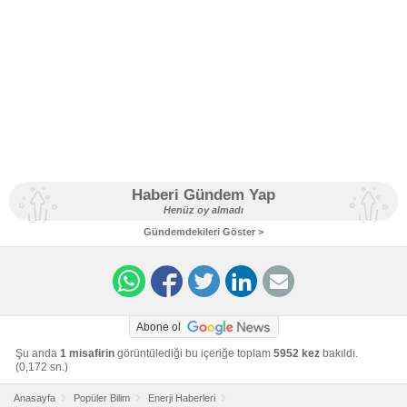
Haberi Gündem Yap
Henüz oy almadı
Gündemdekileri Göster >
Abone ol
Şu anda
1 misafirin
görüntülediği bu içeriğe toplam
5952 kez
bakıldı.
(0,172 sn.)
Anasayfa
Popüler Bilim
Enerji Haberleri