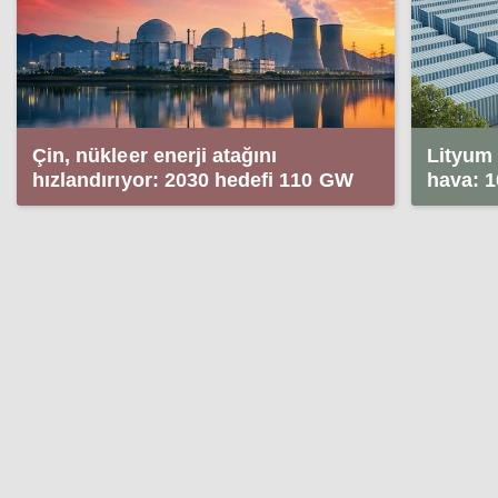
Çin, nükleer enerji atağını
Lityum 
hızlandırıyor: 2030 hedefi 110 GW
hava: 1