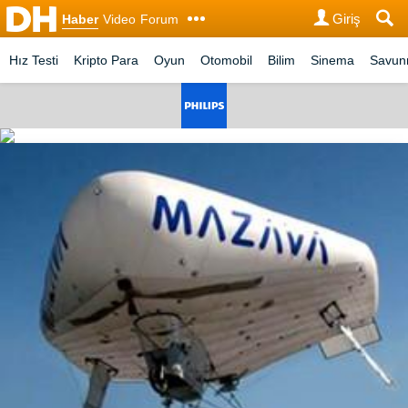
Giriş
Haber
Video
Forum
Hız Testi
Kripto Para
Oyun
Otomobil
Bilim
Sinema
Savu