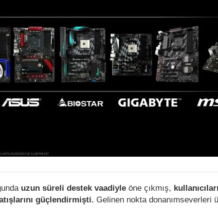
ğunda
uzun süreli destek vaadiyle
öne çıkmış,
kullanıcılar
tışlarını güçlendirmişti.
Gelinen nokta donanımseverleri 