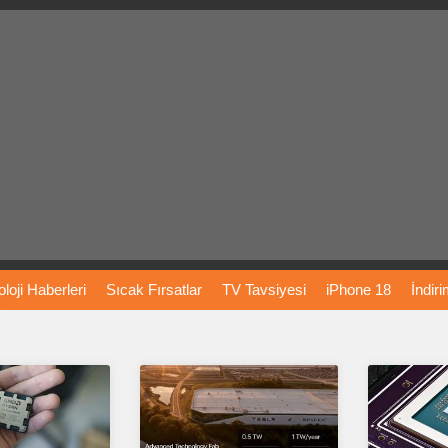
loji
Haberleri
Sıcak
Fırsatlar
TV
Tavsiyesi
iPhone
18
İndir
Önerileri
Türkiye
Araba
Fiyatları
Yapay
Zeka
Şarj
İstasyon
rı
Vizyondaki
Filmler
Bitcoin
Dizi
Önerileri
Telefon
Önerileri
agram
Dondurma
İnstagram
Çöktü
Mü