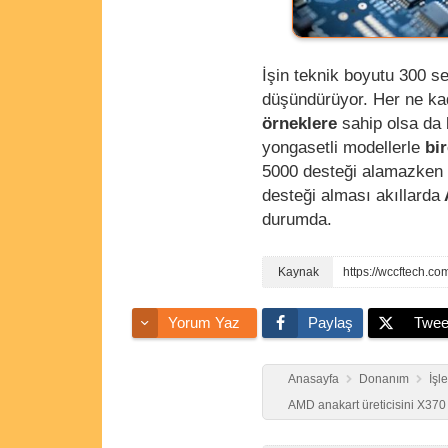
İşin teknik boyutu 300 se
düşündürüyor. Her ne kad
örneklere
sahip olsa da 
yongasetli modellerle
bi
5000 desteği alamazken
desteği alması akıllarda
durumda.
https://wccftech.c
Yorum Yaz
Paylaş
Twee
Anasayfa
Donanım
İşl
AMD anakart üreticisini X37