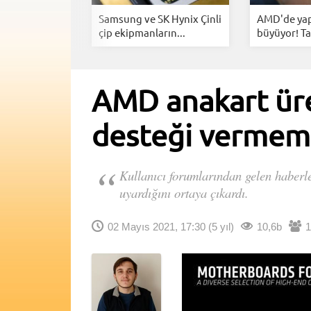
er için kritik
Samsung ve SK Hynix Çinli
AMD'de yap
çip ekipmanların...
büyüyor! Tar
AMD anakart üre
desteği vermem
Kullanıcı forumlarından gelen haberl
uyardığını ortaya çıkardı.
02 Mayıs 2021, 17:30
(5 yıl)
10,6b
1