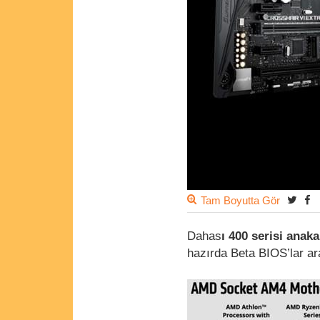
Tam Boyutta Gör
Dahas
ı 400 serisi anaka
hazırda Beta BIOS’lar ar