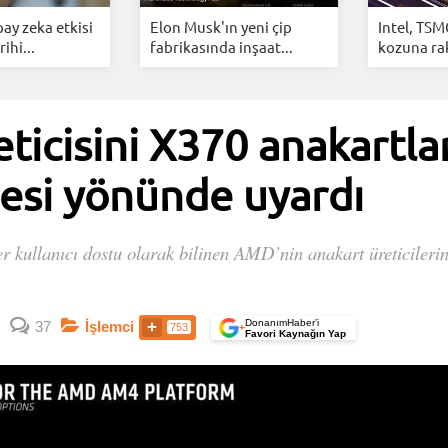
ay zeka etkisi
Elon Musk'ın yeni çip
Intel, TSM
ihi...
fabrikasında inşaat...
kozuna ra
ticisini X370 anakartl
esi yönünde uyardı
er kullanıcı dostu olarak bilinen AMD’nin anakart üreticiler
DonanımHaber’i
37
İşlemci
753
+
Favori Kaynağın Yap