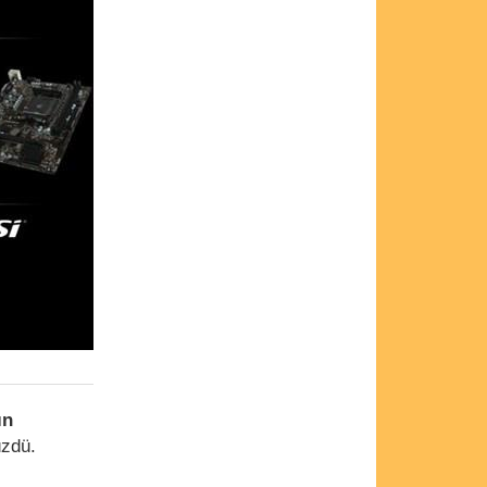
ın
üzdü.