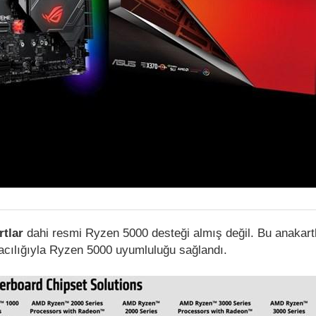
rtlar
dahi resmi Ryzen 5000 desteği almış değil. Bu anakartl
acılığıyla Ryzen 5000 uyumluluğu sağlandı.