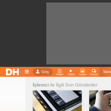
Giriş
Tekno
Haber
Video
Galeri
Forum
İşlemci
ile İlgili Son Gönderiler
Film
Fiyatla
İnst