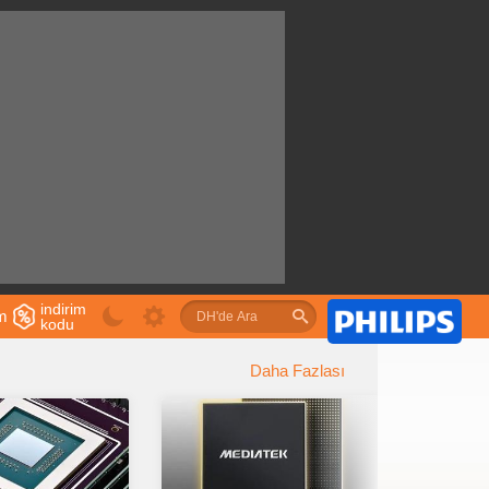
indirim
im
kodu
u
Daha Fazlası