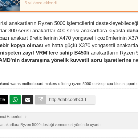
5 yıl önce eklendi
risi anakartların Ryzen 5000 işlemcilerini destekleyebileceği
ar 300 serisi anakartlar 400 serisi anakartlara kıyasla
daha
bazı anakart üreticilerinin X470 yongasetli çözümlerinin X37
rebir kopya olması
ve hatta güçlü X370 yongasetli anakartl
nispeten zayıf VRM’lere sahip B450li
anakartların Ryzen 
AMD’nin davranışına yönelik kuvvetli soru işaretlerine
n
om/amd-warns-motherboard-makers-offering-ryzen-5000-desktop-cpu-bios-support
tle
emci Haberleri
0 anakartlara Ryzen 5000 desteği vermemesi yönünde uyardı