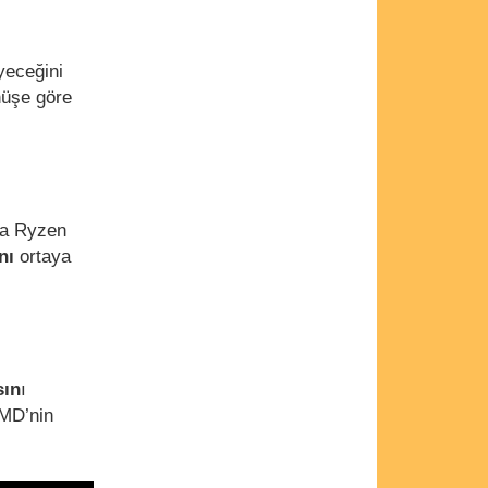
yeceğini
üşe göre
ra Ryzen
nı
ortaya
sın
ı
MD’nin