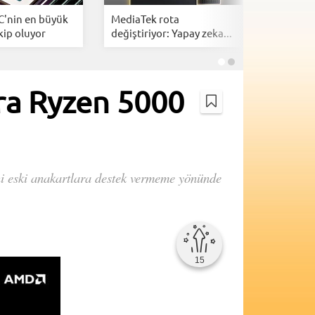
C'nin en büyük
MediaTek rota
Intel, A
kip oluyor
değiştiriyor: Yapay zeka...
tasarımlar
ara Ryzen 5000
ini eski anakartlara destek vermeme yönünde
15