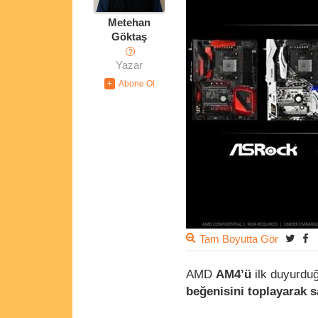
Metehan
Göktaş
?
Yazar
Tam Boyutta Gör
AMD
AM4’ü
ilk duyurdu
beğenisini toplayarak sa