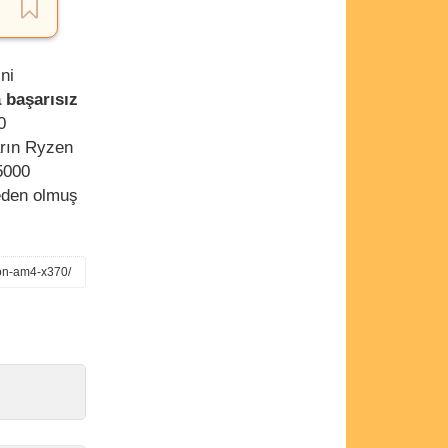
ni
 başarısız
0
arın Ryzen
5000
eden olmuş
-on-am4-x370/