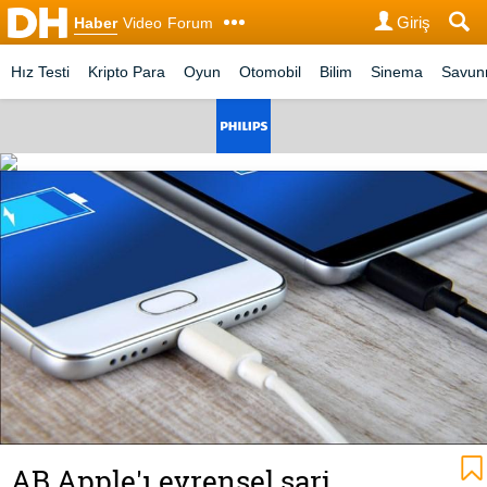
Giriş
Haber
Video
Forum
Hız Testi
Kripto Para
Oyun
Otomobil
Bilim
Sinema
Savu
AB Apple'ı evrensel şarj