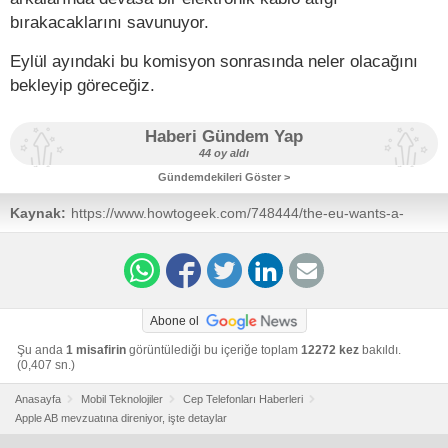
bırakacaklarını savunuyor.
Eylül ayındaki bu komisyon sonrasında neler olacağını
bekleyip göreceğiz.
Haberi Gündem Yap
44 oy aldı
Gündemdekileri Göster >
Kaynak:
https://www.howtogeek.com/748444/the-eu-wants-a-
universal-mobile-charger-but-apple-doesnt/
Abone ol
Şu anda
1 misafirin
görüntülediği bu içeriğe toplam
12272 kez
bakıldı.
(0,407 sn.)
Anasayfa
Mobil Teknolojiler
Cep Telefonları Haberleri
Apple AB mevzuatına direniyor, işte detaylar