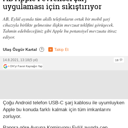
uygulaması için sıkıştırıyor
AB, Eylül ayında tüm akıllı telefonların ortak bir mobil şarj
cihazıyla birlikte gelmesine ilişkin mevzuat teklifini görüşecek.
Tahmin edebileceğiniz gibi Apple bu potansiyel mevzuata itiraz
ediyor.
Ulaş Özgür Kartal
+
Takip Et
?
14.8.2021, 13:18
(5 yıl)
18
+
DH'yi Favori Kaynağın Yap
Çoğu Android telefon USB-C şarj kablosu ile uyumluyken
Apple bu konuda farklı kalmak için tüm imkanlarını
zorluyor.
Rapora göre Avrupa Komisyonu Eylül ayında cep