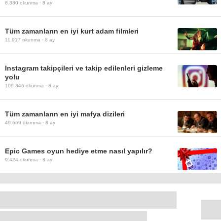
8.380
okunma ·
8 ay
Tüm zamanların en iyi kurt adam filmleri
11.917
okunma ·
8 ay
Instagram takipçileri ve takip edilenleri gizleme
yolu
109.346
okunma ·
8 ay
Tüm zamanların en iyi mafya dizileri
49.669
okunma ·
8 ay
Epic Games oyun hediye etme nasıl yapılır?
9.424
okunma ·
8 ay