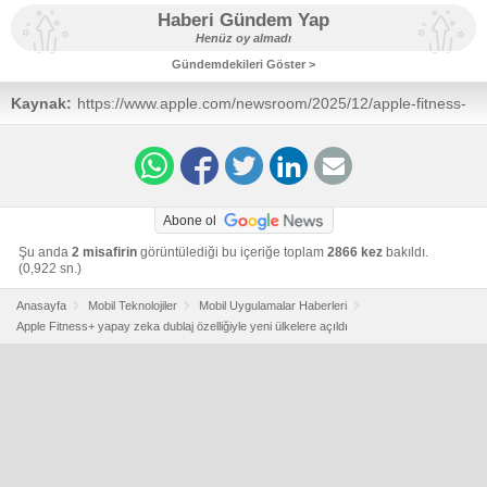
Haberi Gündem Yap
Henüz oy almadı
Gündemdekileri Göster >
Kaynak:
https://www.apple.com/newsroom/2025/12/apple-fitness-
plus-expands-to-28-new-markets/
Abone ol
Şu anda
2 misafirin
görüntülediği bu içeriğe toplam
2866 kez
bakıldı.
(0,922 sn.)
Anasayfa
Mobil Teknolojiler
Mobil Uygulamalar Haberleri
Apple Fitness+ yapay zeka dublaj özelliğiyle yeni ülkelere açıldı