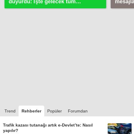
duyurdu: İşte gelecek tüm
mesajl
yenilikler
Trend
Rehberler
Popüler
Forumdan
Trafik kazası tutanağı artık e-Devlet’te: Nasıl
yapılır?