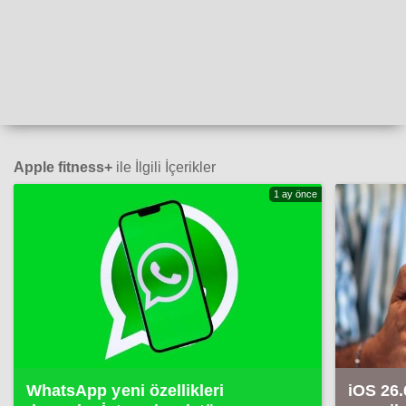
Apple fitness+
ile İlgili İçerikler
1 ay önce
WhatsApp yeni özellikleri
iOS 26.