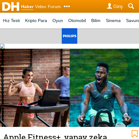
Giriş
Haber
Video
Forum
Hız Testi
Kripto Para
Oyun
Otomobil
Bilim
Sinema
Savu
Apple Fitness+, yapay zeka