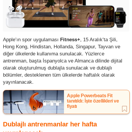
Apple’ın spor uygulaması
Fitness+
, 15 Aralık’ta Şili,
Hong Kong, Hindistan, Hollanda, Singapur, Tayvan ve
diğer ülkelerde kullanıma sunulacak. Yüzlerce
antrenman, başta İspanyolca ve Almanca dilinde dijital
olarak oluşturulmuş dublajla sunulacak ve dublajlı
bölümler, desteklenen tüm ülkelerde haftalık olarak
yayınlanacak.
Apple Powerbeats Fit
tanıtıldı: İşte özellikleri ve
fiyatı
Dublajlı antrenmanlar her hafta