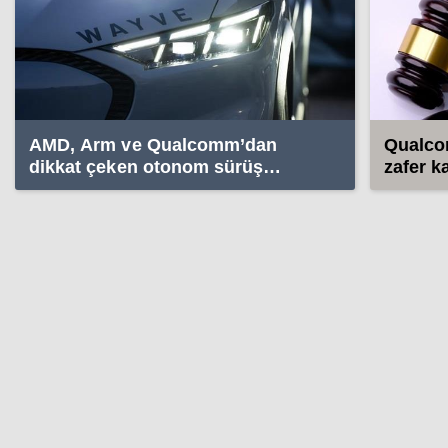
AMD, Arm ve Qualcomm’dan
Qualco
dikkat çeken otonom sürüş
zafer k
yatırımı