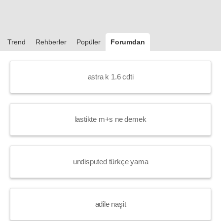
Trend
Rehberler
Popüler
Forumdan
astra k 1.6 cdti
lastikte m+s ne demek
undisputed türkçe yama
adile naşit