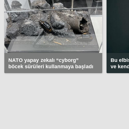
NATO yapay zekalı “cyborg”
Bu elbi
böcek sürüleri kullanmaya başladı
ve kend