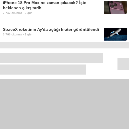
iPhone 18 Pro Max ne zaman çıkacak? İşte
beklenen çıkış tarihi
7.742
okunma ·
2 gün
SpaceX roketinin Ay'da açtığı krater görüntülendi
6.766
okunma ·
1 gün