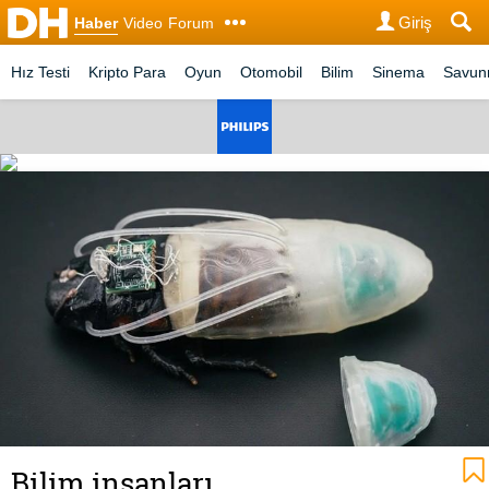
Giriş
Haber
Video
Forum
Hız Testi
Kripto Para
Oyun
Otomobil
Bilim
Sinema
Savu
Bilim insanları