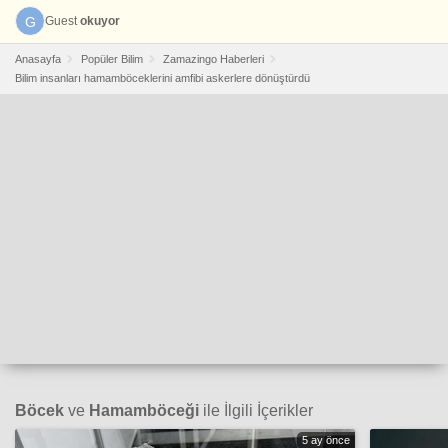
G
Guest
okuyor
Anasayfa
Popüler Bilim
Zamazingo Haberleri
Bilim insanları hamamböceklerini amfibi askerlere dönüştürdü
Böcek
ve
Hamamböceği
ile İlgili İçerikler
5 ay önce