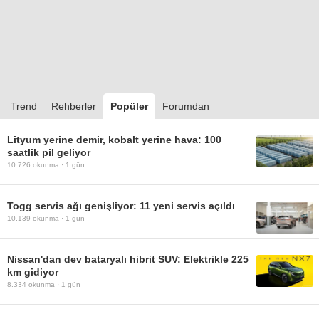
Trend
Rehberler
Popüler
Forumdan
Lityum yerine demir, kobalt yerine hava: 100
saatlik pil geliyor
10.726
okunma ·
1 gün
Togg servis ağı genişliyor: 11 yeni servis açıldı
10.139
okunma ·
1 gün
Nissan'dan dev bataryalı hibrit SUV: Elektrikle 225
km gidiyor
8.334
okunma ·
1 gün