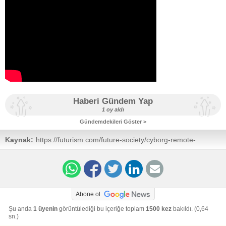
Haberi Gündem Yap
1 oy aldı
Gündemdekileri Göster >
Kaynak:
https://futurism.com/future-society/cyborg-remote-
controlled-cockroaches-new-power
Abone ol
Şu anda
1 üyenin
görüntülediği bu içeriğe toplam
1500 kez
bakıldı. (0,64
sn.)