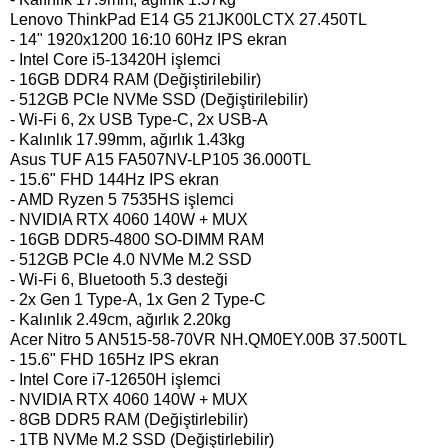
Lenovo ThinkPad E14 G5 21JK00LCTX 27.450TL
- 14" 1920x1200 16:10 60Hz IPS ekran
- Intel Core i5-13420H işlemci
- 16GB DDR4 RAM (Değiştirilebilir)
- 512GB PCIe NVMe SSD (Değiştirilebilir)
- Wi-Fi 6, 2x USB Type-C, 2x USB-A
- Kalınlık 17.99mm, ağırlık 1.43kg
Asus TUF A15 FA507NV-LP105 36.000TL
- 15.6" FHD 144Hz IPS ekran
- AMD Ryzen 5 7535HS işlemci
- NVIDIA RTX 4060 140W + MUX
- 16GB DDR5-4800 SO-DIMM RAM
- 512GB PCIe 4.0 NVMe M.2 SSD
- Wi-Fi 6, Bluetooth 5.3 desteği
- 2x Gen 1 Type-A, 1x Gen 2 Type-C
- Kalınlık 2.49cm, ağırlık 2.20kg
Acer Nitro 5 AN515-58-70VR NH.QM0EY.00B 37.500TL
- 15.6" FHD 165Hz IPS ekran
- Intel Core i7-12650H işlemci
- NVIDIA RTX 4060 140W + MUX
- 8GB DDR5 RAM (Değiştirlebilir)
- 1TB NVMe M.2 SSD (Değiştirlebilir)