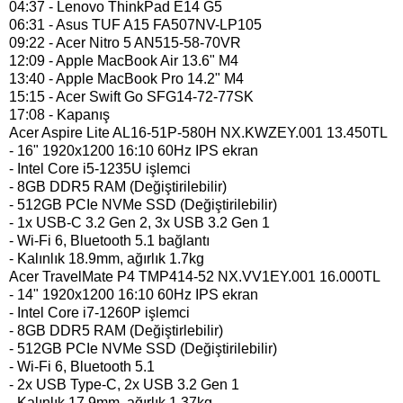
04:37 - Lenovo ThinkPad E14 G5
06:31 - Asus TUF A15 FA507NV-LP105
09:22 - Acer Nitro 5 AN515-58-70VR
12:09 - Apple MacBook Air 13.6" M4
13:40 - Apple MacBook Pro 14.2" M4
15:15 - Acer Swift Go SFG14-72-77SK
17:08 - Kapanış
Acer Aspire Lite AL16-51P-580H NX.KWZEY.001 13.450TL
- 16" 1920x1200 16:10 60Hz IPS ekran
- Intel Core i5-1235U işlemci
- 8GB DDR5 RAM (Değiştirilebilir)
- 512GB PCIe NVMe SSD (Değiştirilebilir)
- 1x USB-C 3.2 Gen 2, 3x USB 3.2 Gen 1
- Wi-Fi 6, Bluetooth 5.1 bağlantı
- Kalınlık 18.9mm, ağırlık 1.7kg
Acer TravelMate P4 TMP414-52 NX.VV1EY.001 16.000TL
- 14" 1920x1200 16:10 60Hz IPS ekran
- Intel Core i7-1260P işlemci
- 8GB DDR5 RAM (Değiştirlebilir)
- 512GB PCIe NVMe SSD (Değiştirilebilir)
- Wi-Fi 6, Bluetooth 5.1
- 2x USB Type-C, 2x USB 3.2 Gen 1
- Kalınlık 17.9mm, ağırlık 1.37kg