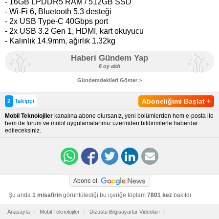
- 16GB LPDDR5 RAM / 512GB SSD
- Wi-Fi 6, Bluetooth 5.3 desteği
- 2x USB Type-C 40Gbps port
- 2x USB 3.2 Gen 1, HDMI, kart okuyucu
- Kalınlık 14.9mm, ağırlık 1.32kg
Haberi Gündem Yap
6 oy aldı
Gündemdekileri Göster >
Aboneliğimi Başlat
+
2
Takipçi
Mobil Teknolojiler
kanalına abone olursanız, yeni bölümlerden hem e-posta ile
hem de forum ve mobil uygulamalarımız üzerinden bildirimlerle haberdar
edileceksiniz.
Abone ol
Şu anda
1 misafirin
görüntülediği bu içeriğe toplam
7801 kez
bakıldı.
Anasayfa
Mobil Teknolojiler
Dizüstü Bilgisayarlar Videoları