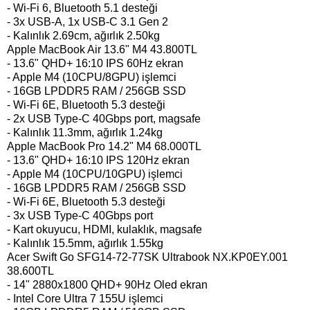
- Wi-Fi 6, Bluetooth 5.1 desteği
- 3x USB-A, 1x USB-C 3.1 Gen 2
- Kalınlık 2.69cm, ağırlık 2.50kg
Apple MacBook Air 13.6" M4 43.800TL
- 13.6" QHD+ 16:10 IPS 60Hz ekran
- Apple M4 (10CPU/8GPU) işlemci
- 16GB LPDDR5 RAM / 256GB SSD
- Wi-Fi 6E, Bluetooth 5.3 desteği
- 2x USB Type-C 40Gbps port, magsafe
- Kalınlık 11.3mm, ağırlık 1.24kg
Apple MacBook Pro 14.2" M4 68.000TL
- 13.6" QHD+ 16:10 IPS 120Hz ekran
- Apple M4 (10CPU/10GPU) işlemci
- 16GB LPDDR5 RAM / 256GB SSD
- Wi-Fi 6E, Bluetooth 5.3 desteği
- 3x USB Type-C 40Gbps port
- Kart okuyucu, HDMI, kulaklık, magsafe
- Kalınlık 15.5mm, ağırlık 1.55kg
Acer Swift Go SFG14-72-77SK Ultrabook NX.KP0EY.001
38.600TL
- 14" 2880x1800 QHD+ 90Hz Oled ekran
- Intel Core Ultra 7 155U işlemci