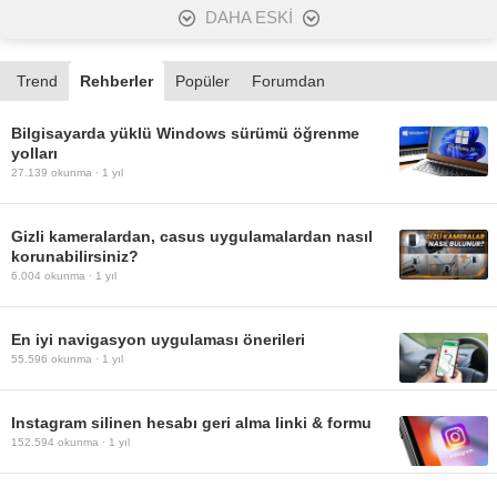
DAHA ESKİ
Trend
Rehberler
Popüler
Forumdan
Bilgisayarda yüklü Windows sürümü öğrenme
yolları
27.139
okunma ·
1 yıl
Gizli kameralardan, casus uygulamalardan nasıl
korunabilirsiniz?
6.004
okunma ·
1 yıl
En iyi navigasyon uygulaması önerileri
55.596
okunma ·
1 yıl
Instagram silinen hesabı geri alma linki & formu
152.594
okunma ·
1 yıl