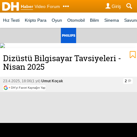
Giriş
Haber
Video
Forum
Hız Testi
Kripto Para
Oyun
Otomobil
Bilim
Sinema
Savu
Dizüstü Bilgisayar Tavsiyeleri -
Nisan 2025
23.4.2025, 18:06
(1 yıl)
Umut Koçak
2
+
DH'yi Favori Kaynağın Yap