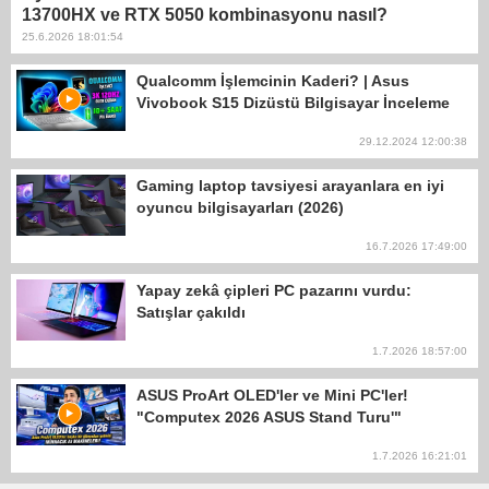
13700HX ve RTX 5050 kombinasyonu nasıl?
25.6.2026 18:01:54
Qualcomm İşlemcinin Kaderi? | Asus
Vivobook S15 Dizüstü Bilgisayar İnceleme
29.12.2024 12:00:38
Gaming laptop tavsiyesi arayanlara en iyi
oyuncu bilgisayarları (2026)
16.7.2026 17:49:00
Yapay zekâ çipleri PC pazarını vurdu:
Satışlar çakıldı
1.7.2026 18:57:00
ASUS ProArt OLED'ler ve Mini PC'ler!
"Computex 2026 ASUS Stand Turu'"
1.7.2026 16:21:01