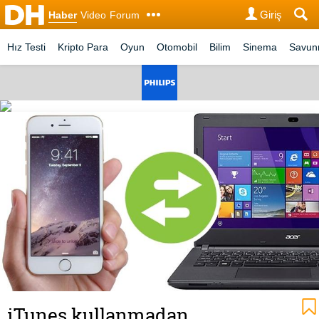
Giriş
Haber
Video
Forum
Hız Testi
Kripto Para
Oyun
Otomobil
Bilim
Sinema
Savu
iTunes kullanmadan