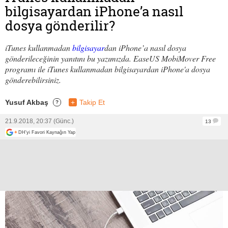
bilgisayardan iPhone’a nasıl
dosya gönderilir?
iTunes kullanmadan
bilgisayar
dan iPhone’a nasıl dosya
gönderileceğinin yanıtını bu yazımızda. EaseUS MobiMover Free
programı ile iTunes kullanmadan bilgisayardan iPhone'a dosya
gönderebilirsiniz.
Yusuf Akbaş
+
Takip Et
?
21.9.2018, 20:37 (Günc.)
13
+
DH'yi Favori Kaynağın Yap