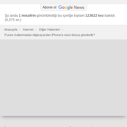
Abone ol
Şu anda
1 misafirin
görüntülediği bu içeriğe toplam
123622 kez
bakıldı.
(0,375 sn.)
Anasayfa
Internet
Diğer Haberleri
iTunes kullanmadan bilgisayardan iPhone’a nasıl dosya gönderilir?