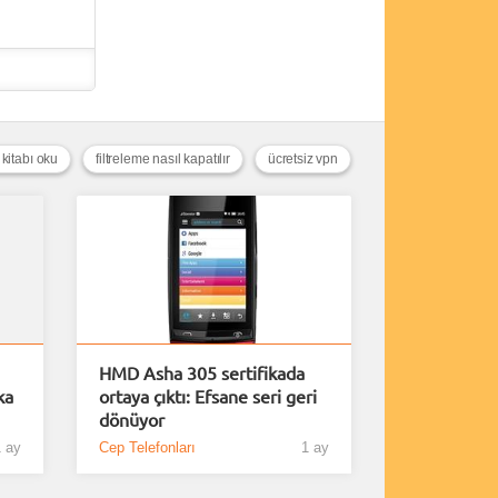
 kitabı oku
filtreleme nasıl kapatılır
ücretsiz vpn
HMD Asha 305 sertifikada
ka
ortaya çıktı: Efsane seri geri
dönüyor
 ay
Cep Telefonları
1 ay