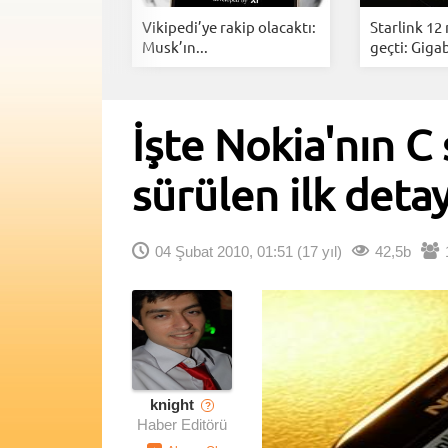
i Anlık
Vikipedi’ye rakip olacaktı:
Starlink 12
rarlarınız...
Musk’ın...
geçti: Gigab
İşte Nokia'nın C 
sürülen ilk detay
04 Şubat 2010, 01:51
(17 yıl)
42,5b
knight
?
Haber Editörü