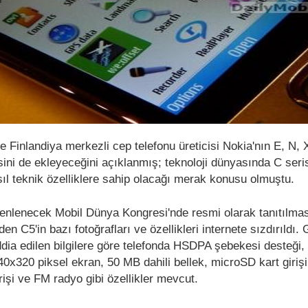
 Finlandiya merkezli cep telefonu üreticisi Nokia'nın E, N, X
sini de ekleyeceğini açıklanmış; teknoloji dünyasında C seri
sıl teknik özelliklere sahip olacağı merak konusu olmuştu.
enlenecek Mobil Dünya Kongresi'nde resmi olarak tanıtılma
den C5'in bazı fotoğrafları ve özellikleri internete sızdırıldı. 
iddia edilen bilgilere göre telefonda HSDPA şebekesi desteği
240x320 piksel ekran, 50 MB dahili bellek, microSD kart giri
rişi ve FM radyo gibi özellikler mevcut.