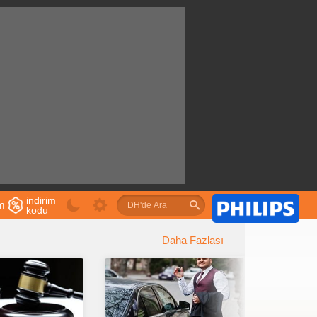
indirim
im
kodu
u
Daha Fazlası