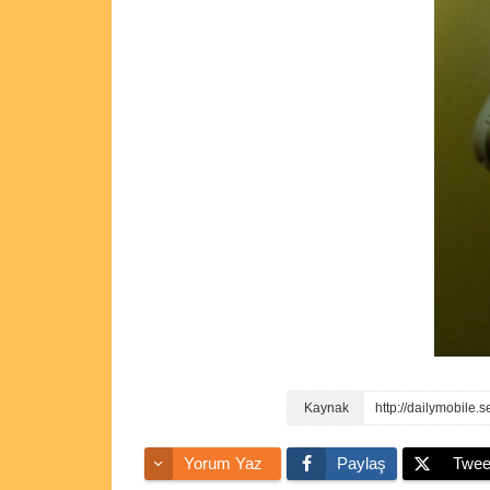
http://dailymobile
Yorum Yaz
Paylaş
Twee