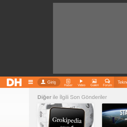
Giriş
Tekno
Haber
Video
Galeri
Forum
Diğer
ile İlgili Son Gönderiler
Film
Fiyatla
İnst