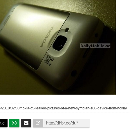
.se/2010/02/03/nokia-c5-leaked-pictures-of-a-new-symbian-s60-device-from-nokia/
tle