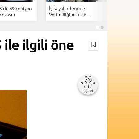
B'de 890 milyon
İş Seyahatlerinde
İsrail, Am
cezasın...
Verimliliği Artıran...
kazanmak
ile ilgili öne
Oy Ver