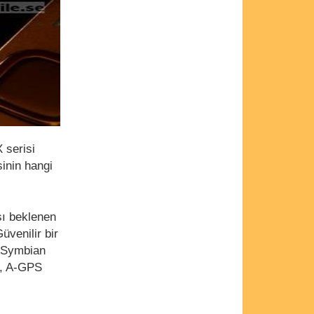
 serisi
sinin hangi
sı beklenen
Güvenilir bir
, Symbian
şi, A-GPS