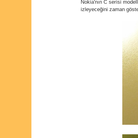
Nokia'nın C serisi modelle
izleyeceğini zaman göst