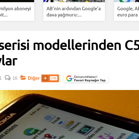
 milyon aboneyi
AB'nin ardından Google'a
Google, A
it...
dava yağmuru:...
euro para 
serisi modellerinden C5 
lar
DonanımHaber’i
1
16
Diğer
236
+
Favori Kaynağın Yap