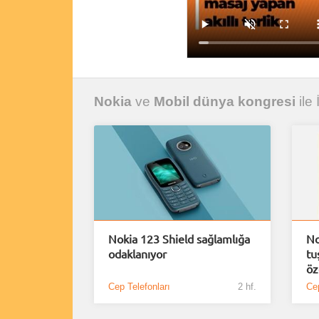
Nokia
ve
Mobil dünya kongresi
ile 
Nokia 123 Shield sağlamlığa
No
odaklanıyor
tu
öz
Cep Telefonları
2 hf.
Cep