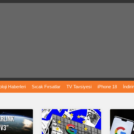
loji
Haberleri
Sıcak
Fırsatlar
TV
Tavsiyesi
iPhone
18
İndir
Önerileri
Türkiye
Araba
Fiyatları
Yapay
Zeka
Şarj
İstasyon
rı
Vizyondaki
Filmler
Bitcoin
Dizi
Önerileri
Telefon
Önerileri
agram
Dondurma
İnstagram
Çöktü
Mü