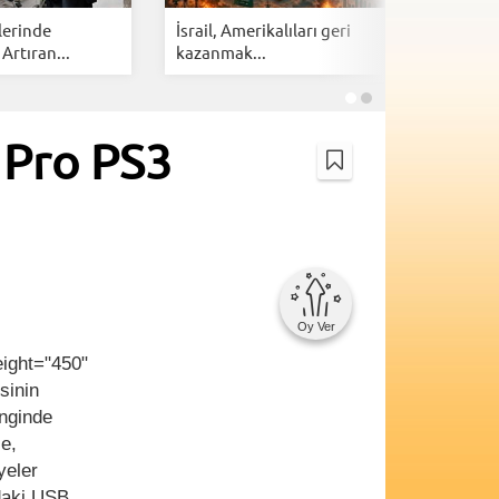
lerinde
İsrail, Amerikalıları geri
Cloudfla
 Artıran...
kazanmak...
botlarına 
 Pro PS3
Oy Ver
eight="450"
sinin
nginde
e,
yeler
ndaki USB