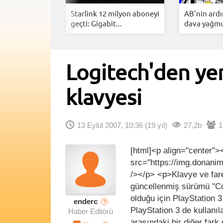
ng YouTube
Starlink 12 milyon aboneyi
AB'nin ard
Arkasınd...
geçti: Gigabit...
dava yağmur
Logitech'den ye
klavyesi
13 Eylül 2007, 10:36
(19 yıl)
27,2b
1
[html]<p align="center">
src="https://img.donani
/></p> <p>Klavye ve fare
güncellenmiş sürümü "Co
olduğu için PlayStation 
enderc
?
PlayStation 3 de kullanı
Haber Editörü
arasındaki bir diğer fark