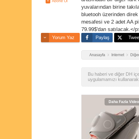
yuvalarından birine takıla
bluetooh üzerinden direk 
mesafesi ve 2 adet AA pi
79.99$'dan satılacak.</p
Yorum Yaz
Paylaş
Twee
Anasayfa
Internet
Diğer
Bu haberi ve diğer DH içer
uygulamamızı kullanarak 
Daha Fazla Video