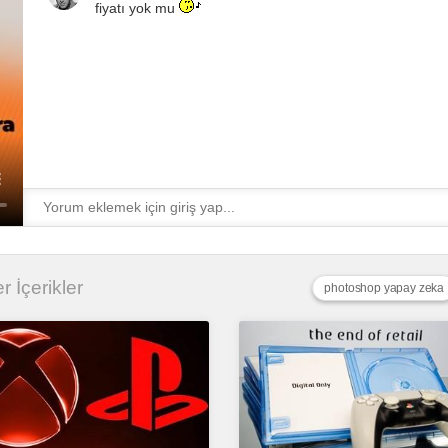
fiyatı yok mu
er İçerikler
photoshop yapay zeka