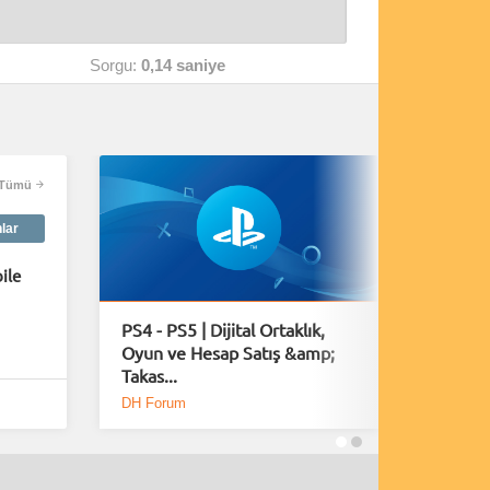
Sorgu:
0,14 saniye
Tümü
nlar
ile
PS4 - PS5 | Dijital Ortaklık,
Rus tan
Oyun ve Hesap Satış &amp;
nedeniy
Takas...
çipleri k
DH Forum
Donanım