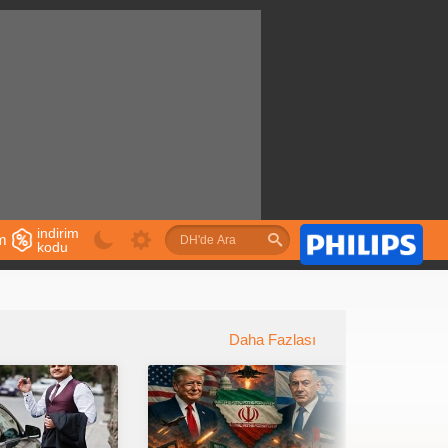
indirim
im
kodu
u
Daha Fazlası