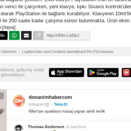
n verici ile çalışırken, yeni klavye, tıpkı Sixaxis kontrolcüler
olarak PlayStation ile bağlantı kurabiliyor. Klavyenin 10mt'l
l ile 200 saate kadar çalışma süresi bulunmakta. Ürün ekim
>[/html]
tle
 Haberleri
Logitech'den yeni Cordless GameBoard Pro PS3 klavyesi
iklerini, gelişmiş mobil
görüntüleyin:
donanimhabercom
Instagram
Takip Et
Nike'tan ayaklara masaj yapan akıllı terlik
Thomas Anderson
11 saat önce