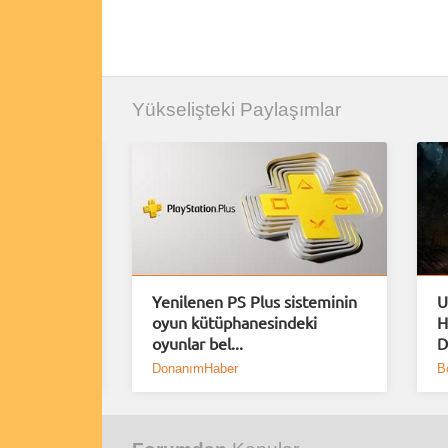
Yükselişteki Paylaşımlar
e Plus
Yenilenen PS Plus sisteminin
U
oyun kütüphanesindeki
H
oyunlar bel...
D
DonanımHaber
B