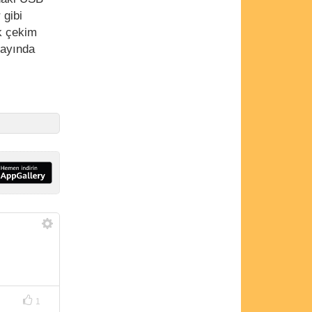
 gibi
ik çekim
 ayında
1