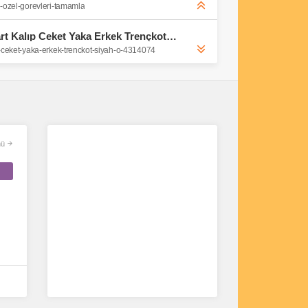
e-ozel-gorevleri-tamamla
LCW Vision Siyah Standart Kalıp Ceket Yaka Erkek Trençkot - S53840Z8-CVL | LCW
p-ceket-yaka-erkek-trenckot-siyah-o-4314074
ü