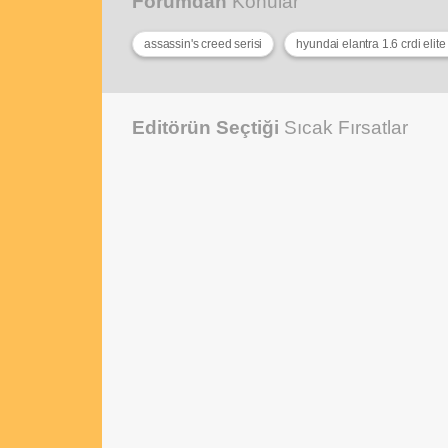
Forumdan
Konular
assassin's creed serisi
hyundai elantra 1.6 crdi elit
Editörün Seçtiği
Sıcak Fırsatlar