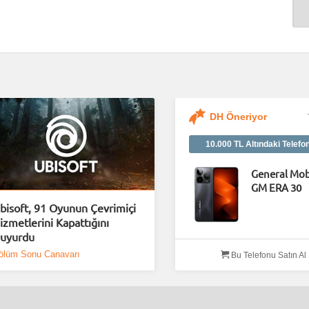
DH Öneriyor
10.000 TL Altındaki Telefo
General Mob
GM ERA 30
bisoft, 91 Oyunun Çevrimiçi
izmetlerini Kapattığını
uyurdu
ölüm Sonu Canavarı
Bu Telefonu Satın Al