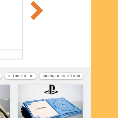
net jitter ne demek
olgunlaşma enstitüsü nedir