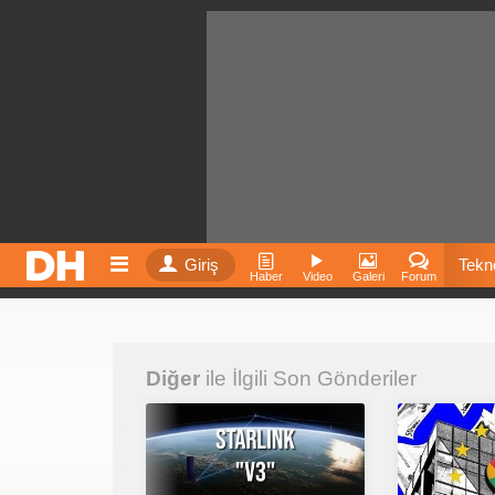
Giriş
Tekno
Haber
Video
Galeri
Forum
Film
Diğer
ile İlgili Son Gönderiler
Fiyatla
İnst