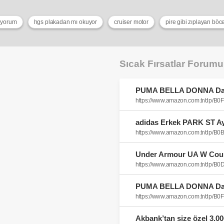
e yorum
hgs plakadan mı okuyor
cruiser motor
pire gibi zıplayan böc
Sıcak Fırsatlar Forum
https://www.amazon.com.tr/dp/B
https://www.amazon.com.tr/dp/
https://www.amazon.com.tr/dp/
https://www.amazon.com.tr/dp/B
Akbank’tan size özel 3.0