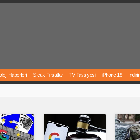
loji
Haberleri
Sıcak
Fırsatlar
TV
Tavsiyesi
iPhone
18
İndir
Önerileri
Türkiye
Araba
Fiyatları
Yapay
Zeka
Şarj
İstasyon
rı
Vizyondaki
Filmler
Bitcoin
Dizi
Önerileri
Telefon
Önerileri
agram
Dondurma
İnstagram
Çöktü
Mü