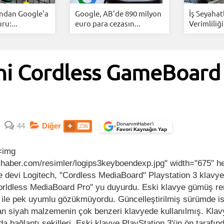
ından Google'a
Google, AB'de 890 milyon
İş Seyahat
u:...
euro para cezasın...
Verimliliği
ni Cordless GameBoard
DonanımHaber’i
44
Diğer
236
+
Favori Kaynağın Yap
<img
mhaber.com/resimler/logips3keyboendexp.jpg" width="675" h
 devi Logitech, "Cordless MediaBoard" Playstation 3 klavye
rldless MediaBoard Pro" yu duyurdu. Eski klavye gümüş re
3 ile pek uyumlu gözükmüyordu. Güncelleştirilmiş sürümde is
lan siyah malzemenin çok benzeri klavyede kullanılmış. Klav
 da bağlantı şekilleri. Eski klavye PlayStation 3'ün ön tarafı