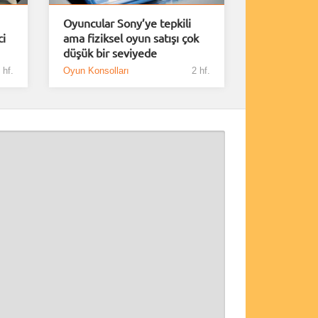
Oyuncular Sony’ye tepkili
ci
ama fiziksel oyun satışı çok
düşük bir seviyede
 hf.
Oyun Konsolları
2 hf.