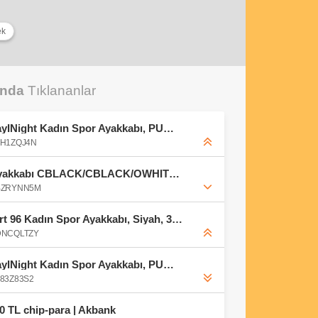
ek
unda
Tıklananlar
PUMA BELLA DONNA DayINight Kadın Spor Ayakkabı, PUMA Black-PUMA Silver, 35.5 : Amazon.com.tr: Moda
0FH1ZQJ4N
adidas Erkek PARK ST Ayakkabı CBLACK/CBLACK/OWHITE 44 2/3 : Amazon.com.tr: Moda
B0BZRYNN5M
Under Armour UA W Court 96 Kadın Spor Ayakkabı, Siyah, 35-5 Beden : Amazon.com.tr: Moda
B0DNCQLTZY
PUMA BELLA DONNA DayINight Kadın Spor Ayakkabı, PUMA Black-PUMA Silver, 35.5 : Amazon.com.tr: Moda
0F83Z83S2
00 TL chip-para | Akbank