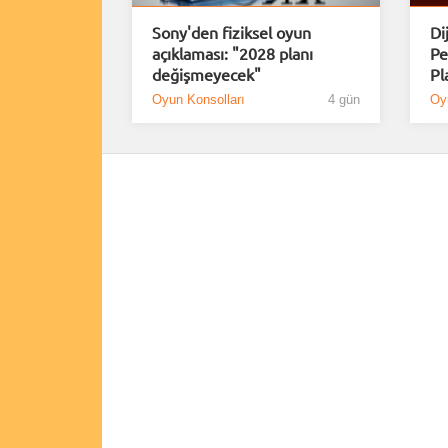
Sony'den fiziksel oyun
Di
açıklaması: "2028 planı
Pe
değişmeyecek"
Pl
Oyun Konsolları
4 gün
Oy