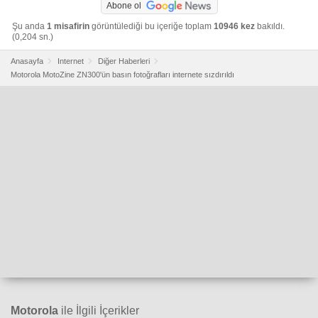
Abone ol
Şu anda
1 misafirin
görüntülediği bu içeriğe toplam
10946 kez
bakıldı.
(0,204 sn.)
Anasayfa
Internet
Diğer Haberleri
Motorola MotoZine ZN300'ün basın fotoğrafları internete sızdırıldı
Motorola
ile İlgili İçerikler