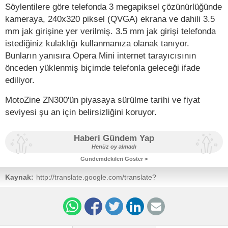
Söylentilere göre telefonda 3 megapiksel çözünürlüğünde
kameraya, 240x320 piksel (QVGA) ekrana ve dahili 3.5
mm jak girişine yer verilmiş. 3.5 mm jak girişi telefonda
istediğiniz kulaklığı kullanmanıza olanak tanıyor.
Bunların yanısıra Opera Mini internet tarayıcısının
önceden yüklenmiş biçimde telefonla geleceği ifade
ediliyor.
MotoZine ZN300'ün piyasaya sürülme tarihi ve fiyat
seviyesi şu an için belirsizliğini koruyor.
Haberi Gündem Yap
Henüz oy almadı
Gündemdekileri Göster >
Kaynak:
http://translate.google.com/translate?
prev=_t&hl=en&ie=UTF-8&u=http%3A%2F%2Fmobile-
review.com%2Ffullnews%2Fmain%2Findex.shtml%3F23211%2323211&sl=ru&tl=en&history_state0=