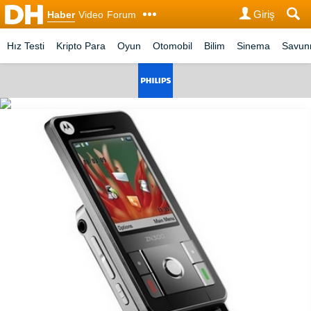
Giriş
Haber
Video
Forum
Hız Testi
Kripto Para
Oyun
Otomobil
Bilim
Sinema
Savu