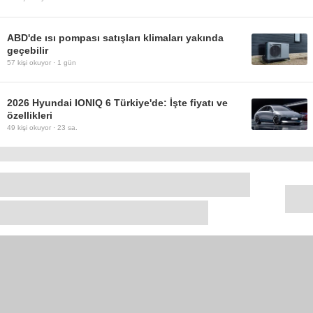
ABD'de ısı pompası satışları klimaları yakında
geçebilir
57
kişi okuyor ·
1 gün
2026 Hyundai IONIQ 6 Türkiye'de: İşte fiyatı ve
özellikleri
49
kişi okuyor ·
23 sa.