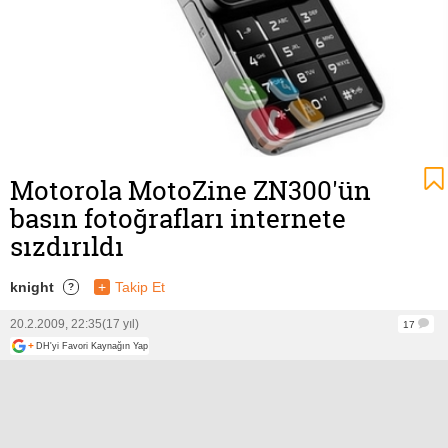
Motorola MotoZine ZN300'ün
basın fotoğrafları internete
sızdırıldı
knight
+
Takip Et
?
20.2.2009, 22:35
(17 yıl)
17
+
DH'yi Favori Kaynağın Yap