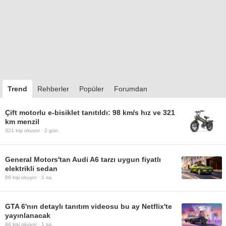
Trend
Rehberler
Popüler
Forumdan
Çift motorlu e-bisiklet tanıtıldı: 98 km/s hız ve 321
km menzil
321
kişi okuyor ·
2 gün
General Motors'tan Audi A6 tarzı uygun fiyatlı
elektrikli sedan
86
kişi okuyor ·
1 sa.
GTA 6'nın detaylı tanıtım videosu bu ay Netflix'te
yayınlanacak
84
kişi okuyor ·
1 sa.