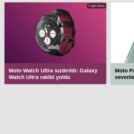
5 gün önce
Moto Watch Ultra sızdırıldı: Galaxy
Moto P
Watch Ultra rakibi yolda
sevenle