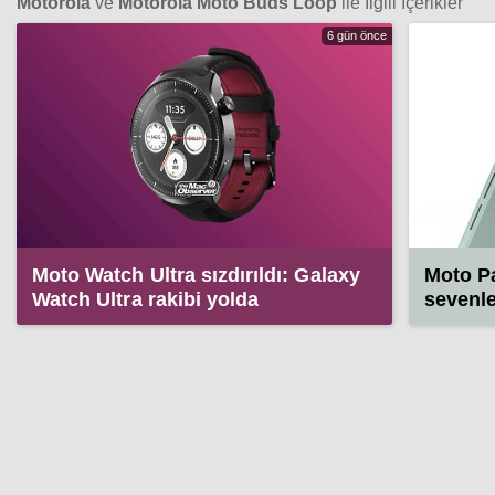
Motorola
ve
Motorola Moto Buds Loop
ile İlgili İçerikler
6 gün önce
Moto Watch Ultra sızdırıldı: Galaxy
Moto P
Watch Ultra rakibi yolda
sevenle