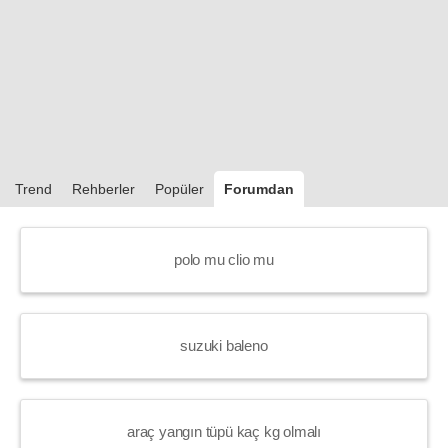
Trend
Rehberler
Popüler
Forumdan
polo mu clio mu
suzuki baleno
araç yangın tüpü kaç kg olmalı