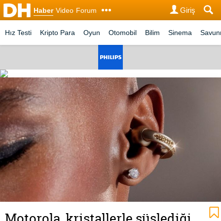
Giriş
Haber
Video
Forum
Hız Testi
Kripto Para
Oyun
Otomobil
Bilim
Sinema
Savu
Motorola, kristallerle süslediği