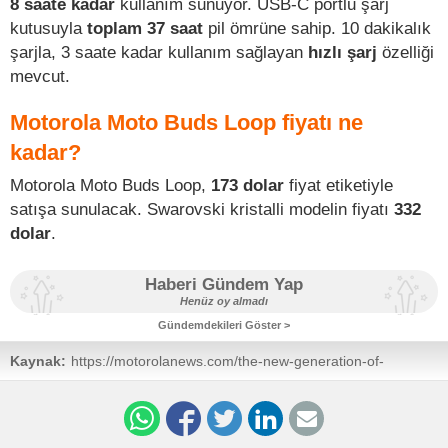
8 saate kadar
kullanım sunuyor. USB-C portlu şarj
kutusuyla
toplam 37 saat
pil ömrüne sahip. 10 dakikalık
şarjla, 3 saate kadar kullanım sağlayan
hızlı şarj
özelliği
mevcut.
Motorola Moto Buds Loop fiyatı ne
kadar?
Motorola Moto Buds Loop,
173 dolar
fiyat etiketiyle
satışa sunulacak. Swarovski kristalli modelin fiyatı
332
dolar
.
Haberi Gündem Yap
Henüz oy almadı
Gündemdekileri Göster >
Kaynak:
https://motorolanews.com/the-new-generation-of-
motorola-razr-is-here-with-the-most-powerful-flip-phone-
in-the-world-elevating-every-experience-with-moto-ai/