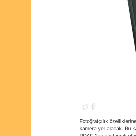
Fotoğrafçılık özellikler
kamera yer alacak. Bu ka
PDAF (faz algılamalı oto