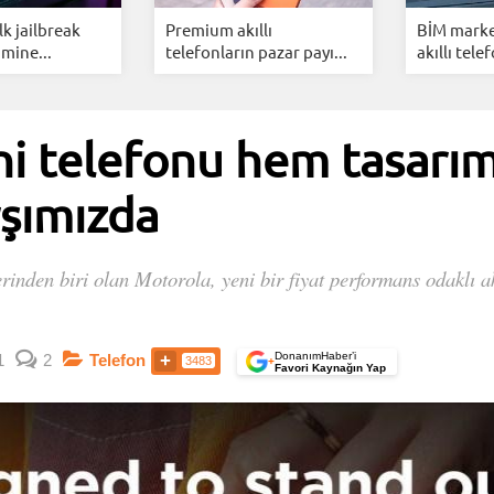
ilk jailbreak
Premium akıllı
BİM marke
mine...
telefonların pazar payı...
akıllı telef
ni telefonu hem tasarı
rşımızda
rinden biri olan Motorola, yeni bir fiyat performans odaklı akı
.
DonanımHaber’i
1
2
Telefon
3483
+
Favori Kaynağın Yap