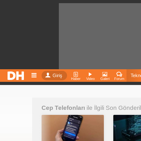
Giriş
Tekno
Haber
Video
Galeri
Forum
Film
Cep Telefonları
ile İlgili Son Gönderi
Fiyatla
İnst