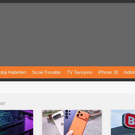
loji
Haberleri
Sıcak
Fırsatlar
TV
Tavsiyesi
iPhone
18
İndir
Önerileri
Türkiye
Araba
Fiyatları
Yapay
Zeka
Şarj
İstasyon
ler
rı
Vizyondaki
Filmler
Bitcoin
Dizi
Önerileri
Telefon
Önerileri
agram
Dondurma
İnstagram
Çöktü
Mü