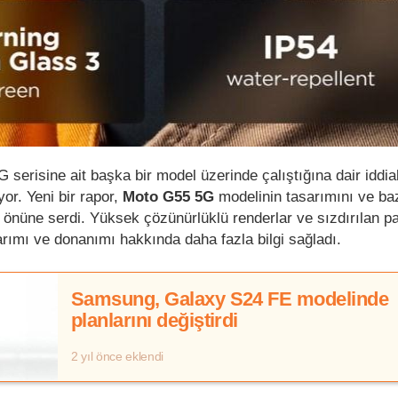
 serisine ait başka bir model üzerinde çalıştığına dair iddia
yor. Yeni bir rapor,
Moto G55 5G
modelinin tasarımını ve ba
er önüne serdi. Yüksek çözünürlüklü renderlar ve sızdırılan 
arımı ve donanımı hakkında daha fazla bilgi sağladı.
Samsung, Galaxy S24 FE modelinde
planlarını değiştirdi
2 yıl önce eklendi