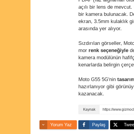
açılı bir lens de mevcut.
bir kamera bulunacak. D
ekran, 3.5mm kulaklık gir
arasında yer alıyor.
Sızdırılan görseller, Mo
mor
renk seçeneğiyle
de
kamera modülünün hafifçe
kenarlarda belirgin çerçe
Moto G55 5G'nin
tasarı
hazırlanıyor gibi görünüyo
kazanacak.
https://www.gizmo
Yorum Yaz
Paylaş
Twee