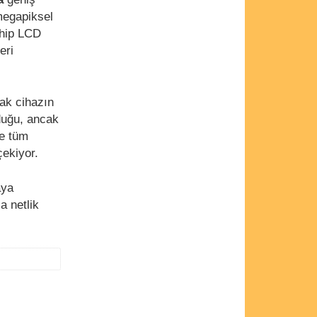
 megapiksel
ahip LCD
eri
cak cihazın
duğu, ancak
se tüm
çekiyor.
aya
a netlik