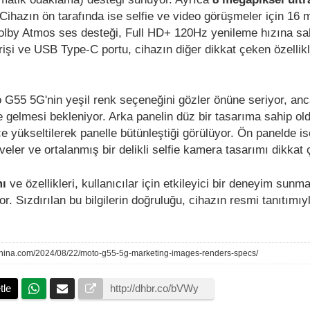
 Cihazın ön tarafında ise selfie ve video görüşmeler için 16
olby Atmos ses desteği, Full HD+ 120Hz yenileme hızına s
işi ve USB Type-C portu, cihazın diğer dikkat çeken özellikl
to G55 5G'nin yeşil renk seçeneğini gözler önüne seriyor, an
 gelmesi bekleniyor. Arka panelin düz bir tasarıma sahip ol
 yükseltilerek panelle bütünleştiği görülüyor. Ön panelde i
veler ve ortalanmış bir delikli selfie kamera tasarımı dikkat 
mı
ve özellikleri, kullanıcılar için etkileyici bir deneyim sunm
r. Sızdırılan bu bilgilerin doğruluğu, cihazın resmi tanıtımıyl
china.com/2024/08/22/moto-g55-5g-marketing-images-renders-specs/
tle