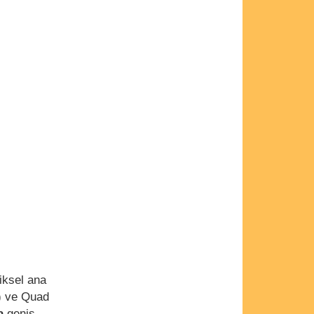
iksel ana
i) ve Quad
ra
geniş