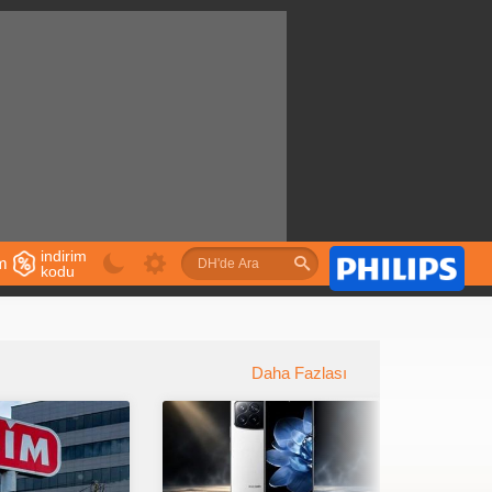
indirim
im
kodu
u
Daha Fazlası