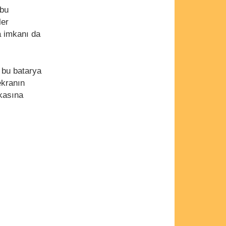
 bu
ler
a imkanı da
 bu batarya
ekranın
ikasına