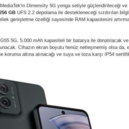
ediaTek'in Dimensity 5G yonga setiyle güçlendirileceği ve
256 GB
UFS 2.2 depolama ile destekleneceği sızdırılan bilgi
ellek genişletme özelliği sayesinde RAM kapasitesini artırm
G55 5G, 5.000 mAh kapasiteli bir batarya ile donatılacak ve
unacak. Cihazın ekran boyutu henüz netleşmemiş olsa da, 
le koruma altına alınacağı ve suya ve toza karşı IP54 sertif