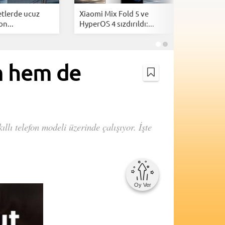
tlerde ucuz
Xiaomi Mix Fold 5 ve
Samsung
on...
HyperOS 4 sızdırıldı:...
tanıtıldı:
m hem de
llı telefon modeli üzerinde çalışıyor. İşte
Oy Ver