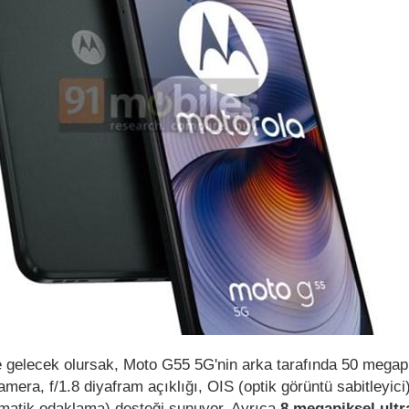
ine gelecek olursak, Moto G55 5G'nin arka tarafında 50 megap
mera, f/1.8 diyafram açıklığı, OIS (optik görüntü sabitleyic
matik odaklama) desteği sunuyor. Ayrıca
8 megapiksel ult