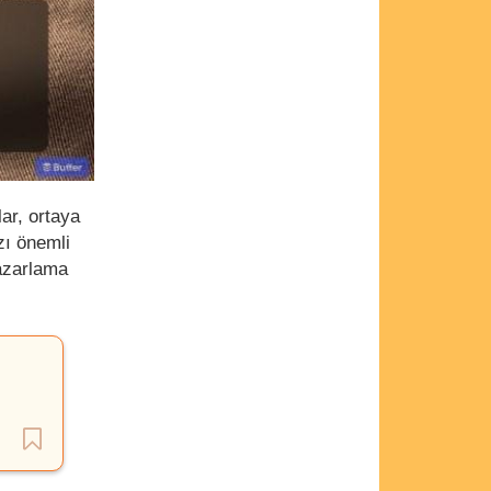
lar, ortaya
zı önemli
pazarlama