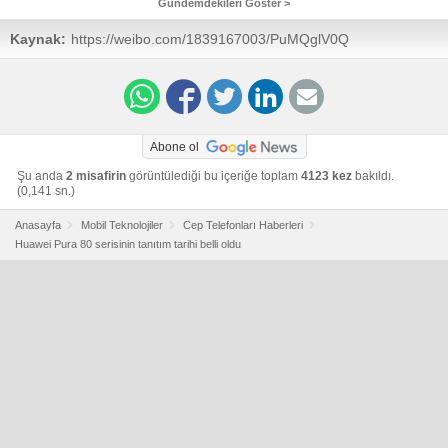
Gündemdekileri Göster >
Kaynak:
https://weibo.com/1839167003/PuMQglV0Q
Abone ol
Şu anda
2 misafirin
görüntülediği bu içeriğe toplam
4123 kez
bakıldı.
(0,141 sn.)
Anasayfa
Mobil Teknolojiler
Cep Telefonları Haberleri
Huawei Pura 80 serisinin tanıtım tarihi belli oldu