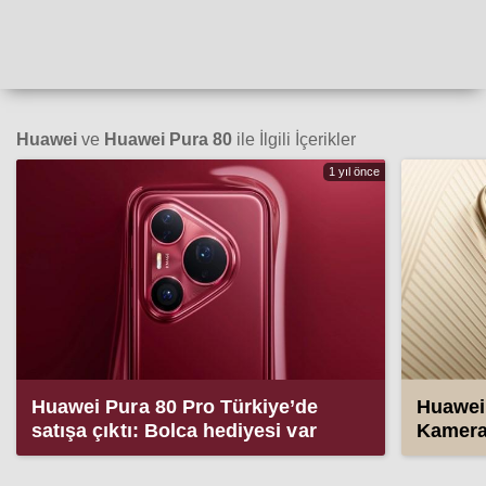
Huawei
ve
Huawei Pura 80
ile İlgili İçerikler
1 yıl önce
Huawei Pura 80 Pro Türkiye’de
Huawei 
satışa çıktı: Bolca hediyesi var
Kameras