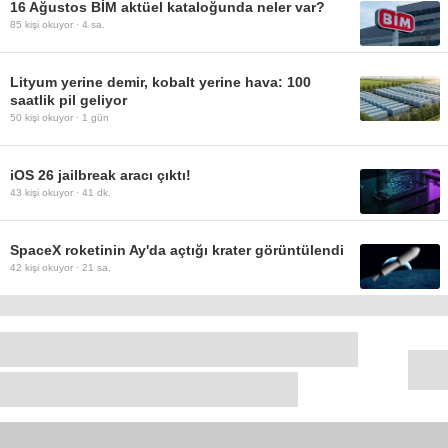
16 Ağustos BİM aktüel kataloğunda neler var?
85
kişi okuyor ·
4 sa.
Lityum yerine demir, kobalt yerine hava: 100
saatlik pil geliyor
50
kişi okuyor ·
1 gün
iOS 26 jailbreak aracı çıktı!
43
kişi okuyor ·
41 dk.
SpaceX roketinin Ay'da açtığı krater görüntülendi
42
kişi okuyor ·
21 sa.