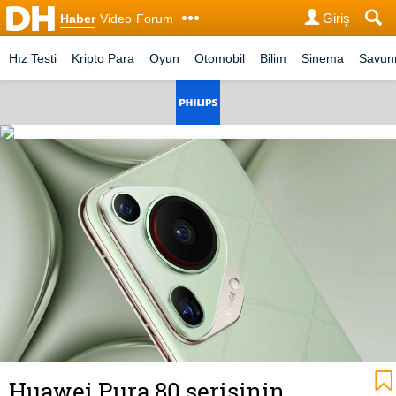
Giriş
Haber
Video
Forum
Hız Testi
Kripto Para
Oyun
Otomobil
Bilim
Sinema
Savu
Huawei Pura 80 serisinin