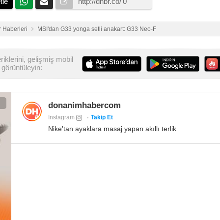
tle
 Haberleri
MSI'dan G33 yonga setli anakart: G33 Neo-F
iklerini, gelişmiş mobil
görüntüleyin:
donanimhabercom
Instagram
Takip Et
Nike'tan ayaklara masaj yapan akıllı terlik