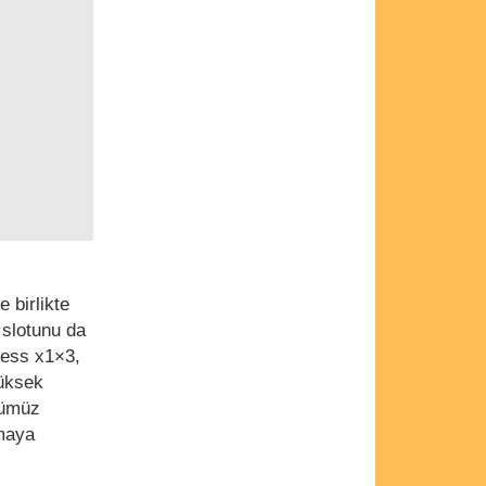
 birlikte
 slotunu da
ress x1×3,
yüksek
ünümüz
kmaya