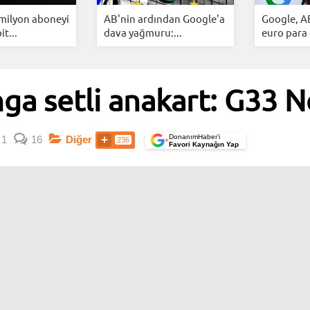
 milyon aboneyi
AB'nin ardından Google'a
Google, A
it...
dava yağmuru:...
euro para 
ga setli anakart: G33 N
DonanımHaber’i
1
16
Diğer
236
+
Favori Kaynağın Yap