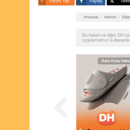
Yorum Yaz
Paylaş
Twee
Anasayfa
Internet
Diğer
Bu haberi ve diğer DH içer
uygulamamızı kullanarak 
Daha Fazla Video