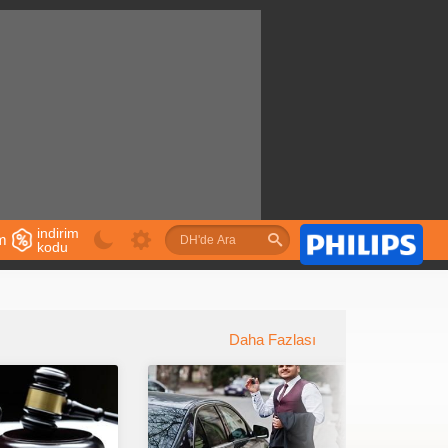
indirim
im
kodu
u
Daha Fazlası