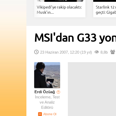
i Anlık
Vikipedi’ye rakip olacaktı:
Starlink 12
rarlarınız...
Musk’ın...
geçti: Gigab
MSI'dan G33 yon
23 Haziran 2007, 12:20
(19 yıl)
8,8b
Erdi Özüağ
?
İnceleme, Test
ve Analiz
Editörü