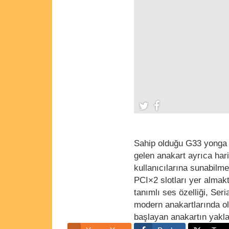
Sahip olduğu G33 yonga se
gelen anakart ayrıca hari
kullanıcılarına sunabil
PCI×2 slotları yer almak
tanımlı ses özelliği, Ser
modern anakartlarında o
başlayan anakartın yakla