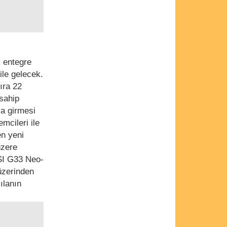
k entegre
ile gelecek.
ıra 22
sahip
ya girmesi
mcileri ile
en yeni
üzere
SI G33 Neo-
 üzerinden
ılanın