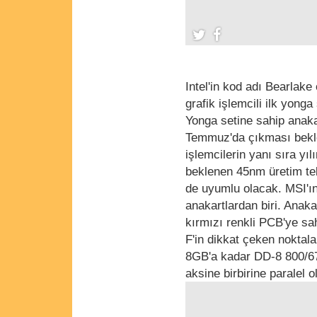
Intel'in kod adı Bearlake
grafik işlemcili ilk yong
Yonga setine sahip anakar
Temmuz'da çıkması bekle
işlemcilerin yanı sıra y
beklenen 45nm üretim tekn
de uyumlu olacak. MSI'ın
anakartlardan biri. Anak
kırmızı renkli PCB'ye s
F'in dikkat çeken noktala
8GB'a kadar DD-8 800/67
aksine birbirine paralel 