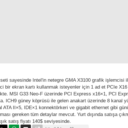
ti sayesinde Intel'in netegre GMA X3100 grafik işlemcisi ile
ci bir ekran kartı kullanmak isteyenler için 1 ad et PCIe X16
mekte. MSI G33 Neo-F üzerinde PCI Express x16×1, PCI Exp
ta. ICH9 güney köprüsü ile gelen anakart üzerinde 8 kanal 
ial ATA II×5, IDE×1 konnektörkeri ve gigabit ethernet gibi g
lması gereken tüm detaylar mevcut. Yurt dışında satışa çı
şık satış fiyatı 140$ seviyesinde.