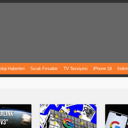
loji
Haberleri
Sıcak
Fırsatlar
TV
Tavsiyesi
iPhone
18
İndir
Önerileri
Türkiye
Araba
Fiyatları
Yapay
Zeka
Şarj
İstasyon
rı
Vizyondaki
Filmler
Bitcoin
Dizi
Önerileri
Telefon
Önerileri
agram
Dondurma
İnstagram
Çöktü
Mü