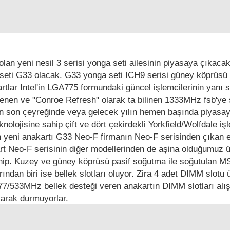
 olan yeni nesil 3 serisi yonga seti ailesinin piyasaya çıkaca
a seti G33 olacak. G33 yonga seti ICH9 serisi güney köprüsü 
tlar Intel'in LGA775 formundaki güncel işlemcilerinin yanı s
nen ve "Conroe Refresh" olarak ta bilinen 1333MHz fsb'ye 
ılın son çeyreğinde veya gelecek yılın hemen başında piyasa
olojisine sahip çift ve dört çekirdekli Yorkfield/Wolfdale işle
 yeni anakartı G33 Neo-F firmanın Neo-F serisinden çıkan 
art Neo-F serisinin diğer modellerinden de aşina olduğumuz 
ahip. Kuzey ve güney köprüsü pasif soğutma ile soğutulan M
rından biri ise bellek slotları oluyor. Zira 4 adet DIMM slotu
7/533MHz bellek desteği veren anakartın DIMM slotları alış
olarak durmuyorlar.