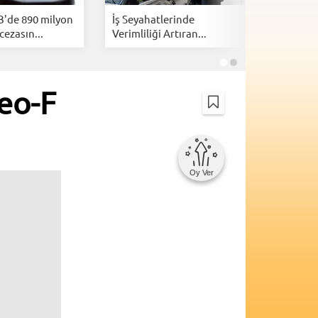
B'de 890 milyon
İş Seyahatlerinde
İsrail, Am
cezasın...
Verimliliği Artıran...
kazanmak
eo-F
Oy Ver