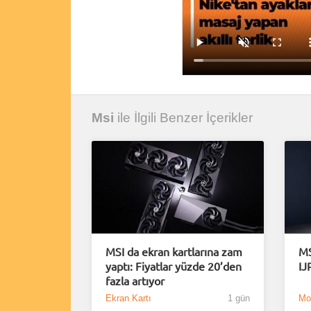
Msi
ile İlgili Benzer İçerikler
MSI da ekran kartlarına zam
MS
yaptı: Fiyatlar yüzde 20’den
IJ
fazla artıyor
Ekran Kartı
1 gün
Mon