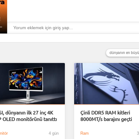
dünyanın en büyük
I, dünyanın ilk 27 inç 4K
Çinli DDR5 RAM kitleri
P OLED monitörünü tanıttı
8000MT/s barajını geçti
itör
4 gün
Ram
3