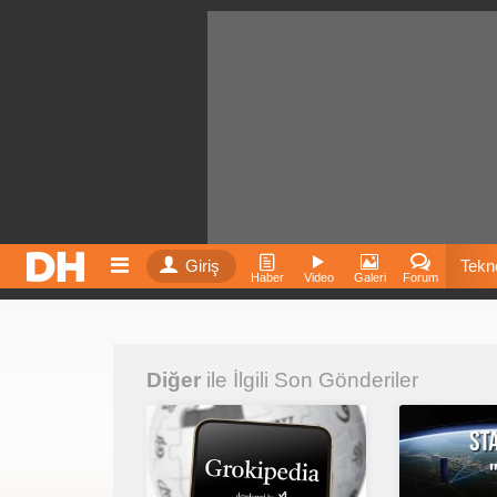
Giriş
Tekno
Haber
Video
Galeri
Forum
Film
Diğer
ile İlgili Son Gönderiler
Fiyatla
İnst