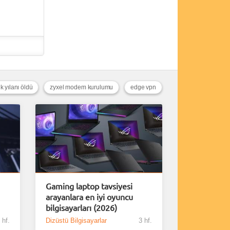
 yılanı öldü
zyxel modem kurulumu
edge vpn
Gaming laptop tavsiyesi
arayanlara en iyi oyuncu
bilgisayarları (2026)
 hf.
Dizüstü Bilgisayarlar
3 hf.