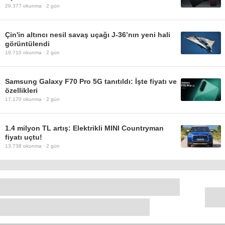
29.377
okunma ·
2 gün
Çin'in altıncı nesil savaş uçağı J-36’nın yeni hali
görüntülendi
19.710
okunma ·
2 gün
Samsung Galaxy F70 Pro 5G tanıtıldı: İşte fiyatı ve
özellikleri
17.170
okunma ·
2 gün
1.4 milyon TL artış: Elektrikli MINI Countryman
fiyatı uçtu!
13.738
okunma ·
2 gün