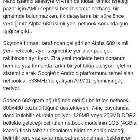
Nano işlemci ailesiyle VIA'nın da iddialı olmak istediği
pazar için AMD cephesi henüz somut herhangi bir
girişimde bulunmazken, ilk detaylarını bir süre önce
verdiğimiz Alpha 680 isimli yeni netbook sonunda gün
ışığına çıktı.
Skytone firması tarafından geliştirilen Alpha 680 isimli
yeni netbook, aynı segmentte yer alan pek çok
rakibinden ayrılıyor. Zira yeni modelde hem donanım
hem de yazılım anda farklı bir yol takip ediliyor. İşletim
sistemi olarak Google'ın Android platformunu temel alan
netbook'a, 533MHz'de çalışan ARM11 işlemcisi güç
veriyor.
Sadece 680 gram ağırlığında olduğu belirtilen netbook,
800x480 çözünürlüğünü destekleyen, 7-inç boyutunda
döndürülebilir ekranla geliyor. 128MB veya 256MB DDR2
bellekle geleceği belirtilen netbook modelinin 1GB (4GB'a
kadar) flash tabanlı depolama birimine sahip olacağı
belirtilirken, yaz aylarında satışa sunulması bekleniyor.