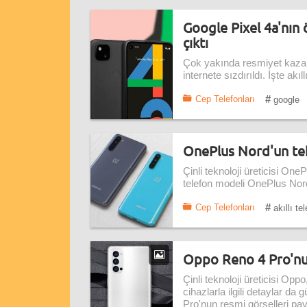
Google Pixel 4a'nın ö
çıktı
Çok yakında resmiyet kazana
internete sızdırıldı. İşte akıl
#
Cep Telefonları
google
OnePlus Nord'un tekn
Çinli teknoloji üreticisi One
telefon modeli OnePlus Nord
#
Cep Telefonları
akıllı te
Oppo Reno 4 Pro'nun
Çinli teknoloji üreticisi Op
cihazlarla ilgili detaylar 
Pro'nun resmi görselleri payl