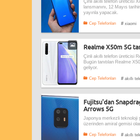
Çinli akıllı telefon üreticisi
lansmanını, 12 Mayıs tarihi
yayınla yapacak.
#
Cep Telefonları
xiaomi
Realme X50m 5G tan
Çinli akıllı telefon üreticisi
Bugün tanıtılan Realme X50
geliyor.
#
Cep Telefonları
akıllı te
Fujitsu'dan Snapdrag
Arrows 5G
Japonya merkezli teknoloji şi
üzerinden amiral gemisi olara
#
Cep Telefonları
akıllı te