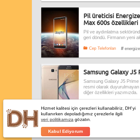
Pil üreticisi Energi
Max 600s özellikleri
Pil ve aydınlatma sektöründe
geri döndü. Firmanın yeni ak
#
Cep Telefonları
energize
Samsung Galaxy J5 Pr
Samsung Galaxy J5 Prime (20
resmi olarak duyurulmayan
diğer özellikleri yazımızda.
#
Cep Telefonları
Samsun
Hizmet kalitesi için çerezleri kullanabiliriz, DH'yi
kullanırken depoladığımız çerezlerle ilgili
veri politikamıza
gözatın.
Kabul Ediyorum