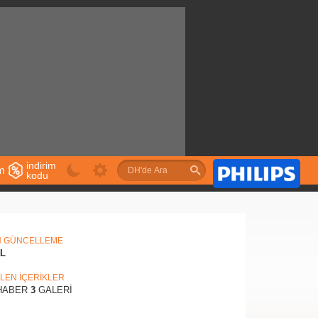
indirim
im
kodu
u
N GÜNCELLEME
IL
İLEN İÇERİKLER
ABER
3
GALERİ