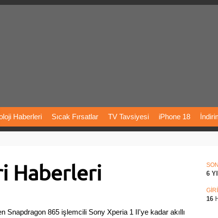
loji
Haberleri
Sıcak
Fırsatlar
TV
Tavsiyesi
iPhone
18
İndir
Önerileri
Türkiye
Araba
Fiyatları
Yapay
Zeka
Şarj
İstasyon
ri Haberleri
rı
Vizyondaki
Filmler
Bitcoin
Dizi
Önerileri
Telefon
Önerileri
SO
6 Y
agram
Dondurma
İnstagram
Çöktü
Mü
GİR
16
H
 Snapdragon 865 işlemcili Sony Xperia 1 II'ye kadar akıllı