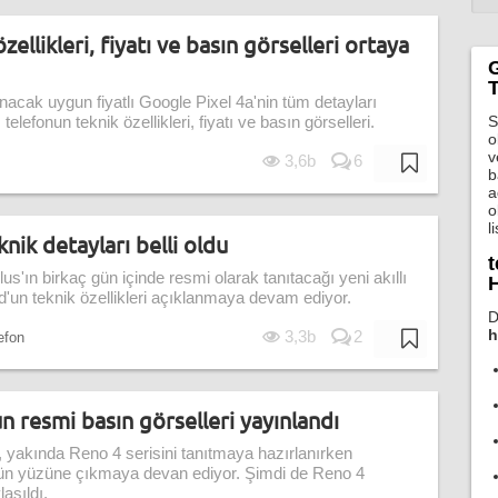
zellikleri, fiyatı ve basın görselleri ortaya
G
T
cak uygun fiyatlı Google Pixel 4a'nin tüm detayları
S
lı telefonun teknik özellikleri, fiyatı ve basın görselleri.
o
v
3,6b
6
b
a
o
l
ik detayları belli oldu
t
Plus'ın birkaç gün içinde resmi olarak tanıtacağı yeni akıllı
H
'un teknik özellikleri açıklanmaya devam ediyor.
D
h
3,3b
2
lefon
 resmi basın görselleri yayınlandı
po, yakında Reno 4 serisini tanıtmaya hazırlanırken
da gün yüzüne çıkmaya devan ediyor. Şimdi de Reno 4
aşıldı.