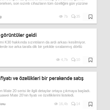
irken, son sızıntı cihazların tüm özelliğini gün yüzüne
7b
35
g
görüntüler geldi
mi K30 hakkında sızıntıların da ardı arkası kesilmiyor.
rde ise arka tarafa dik bir şekilde sıralanmış dörtlü
4,7b
10
iyatı ve özellikleri bir perakende satış
Mate 20 serisi ile ilgili detaylar ortaya çıkmaya başladı.
awei Mate 20'nin fiyatı ve özelliklerini listeledi.
16,4b
14
fonu