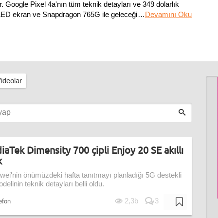
. Google Pixel 4a'nın tüm teknik detayları ve 349 dolarlık
ED ekran ve Snapdragon 765G ile geleceği netleşti. Aynı
…
Devamını Oku
ideolar
Tek Dimensity 700 çipli Enjoy 20 SE akıllı
k
awei'nin önümüzdeki hafta tanıtmayı planladığı 5G destekli
delinin teknik detayları belli oldu.
2,3b
3
lefon