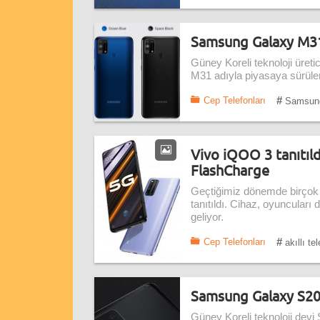
Samsung Galaxy M31 
Güney Koreli teknoloji üreti
M31 adıyla piyasaya sürülen a
#
Cep Telefonları
Samsun
Vivo iQOO 3 tanıtıl
FlashCharge
Geçtiğimiz dönemde birçok 
tanıtıldı. Cihaz, oyuncula
geliyor.
#
Cep Telefonları
akıllı te
Samsung Galaxy S20 s
Güney Koreli teknoloji devi