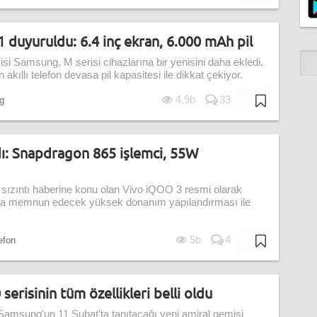
duyuruldu: 6.4 inç ekran, 6.000 mAh pil
cisi Samsung, M serisi cihazlarına bir yenisini daha ekledi.
kıllı telefon devasa pil kapasitesi ile dikkat çekiyor.
4,9b
33
g
dı: Snapdragon 865 işlemci, 55W
sızıntı haberine konu olan Vivo iQOO 3 resmi olarak
rı da memnun edecek yüksek donanım yapılandırması ile
5b
4
lefon
erisinin tüm özellikleri belli oldu
 Samsung'un 11 Şubat'ta tanıtacağı yeni amiral gemisi