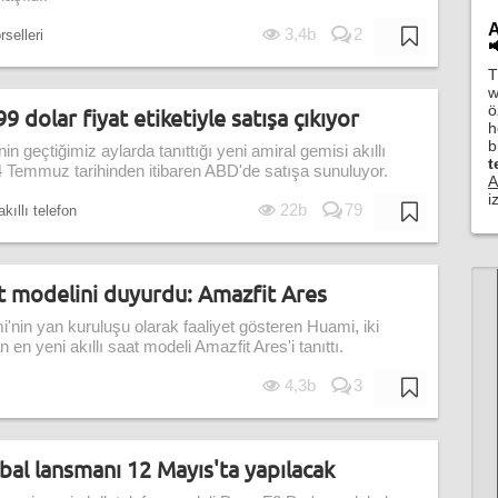
A
3,4b
2
selleri

T
w
ö
99 dolar fiyat etiketiyle satışa çıkıyor
h
b
n geçtiğimiz aylarda tanıttığı yeni amiral gemisi akıllı
t
24 Temmuz tarihinden itibaren ABD'de satışa sunuluyor.
A
i
22b
79
kıllı telefon
at modelini duyurdu: Amazfit Ares
omi'nin yan kuruluşu olarak faaliyet gösteren Huami, iki
en yeni akıllı saat modeli Amazfit Ares'i tanıttı.
4,3b
3
bal lansmanı 12 Mayıs'ta yapılacak