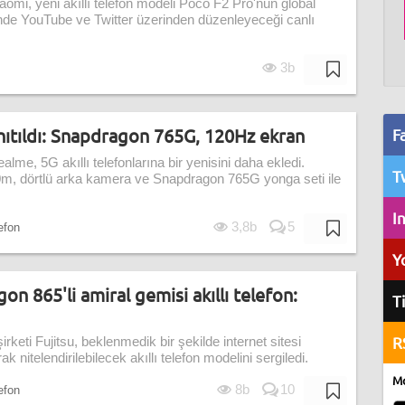
 Xiaomi, yeni akıllı telefon modeli Poco F2 Pro'nun global
nde YouTube ve Twitter üzerinden düzenleyeceği canlı
3b
ıtıldı: Snapdragon 765G, 120Hz ekran
F
 Realme, 5G akıllı telefonlarına bir yenisini daha ekledi.
T
m, dörtlü arka kamera ve Snapdragon 765G yonga seti ile
I
3,8b
5
lefon
Y
on 865'li amiral gemisi akıllı telefon:
T
R
rketi Fujitsu, beklenmedik bir şekilde internet sitesi
k nitelendirilebilecek akıllı telefon modelini sergiledi.
Mo
8b
10
lefon