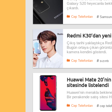
Galaxy S20 heyecanla beklen
çıkardı.
#
Cep Telefonları
Samsun
Redmi K30’dan yeni 
Çıkış tarihi yaklaştıkça Red
Bugün ortaya çıkan görüntüle
kamera kendini gösterdi.
#
Cep Telefonları
sızıntı
Huawei Mate 20'nin f
sitesinde listelendi
Huawei'nin merakla beklenen 
Bir perakende satış sitesi Hu
#
Cep Telefonları
cep tele