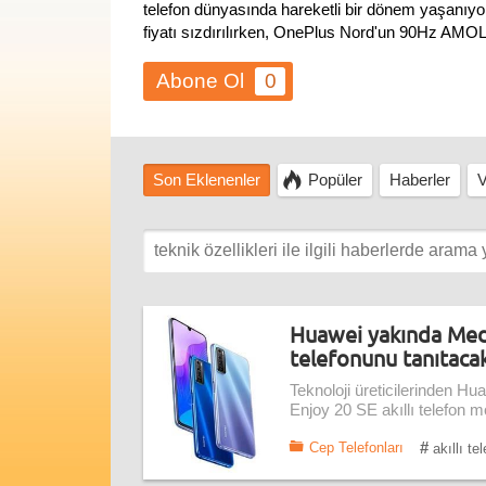
telefon dünyasında hareketli bir dönem yaşanıyor
fiyatı sızdırılırken, OnePlus Nord'un 90Hz AMOL
0
Son Eklenenler
Popüler
Haberler
V
Huawei yakında Media
telefonunu tanıtaca
Teknoloji üreticilerinden Hu
Enjoy 20 SE akıllı telefon mo
#
Cep Telefonları
akıllı te