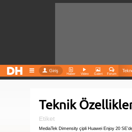
Giriş
Tekno
Haber
Video
Galeri
Forum
Film
Teknik Özellikle
Fiyatla
İnst
Etiket
MediaTek Dimensity çipli Huawei Enjoy 20 SE'den