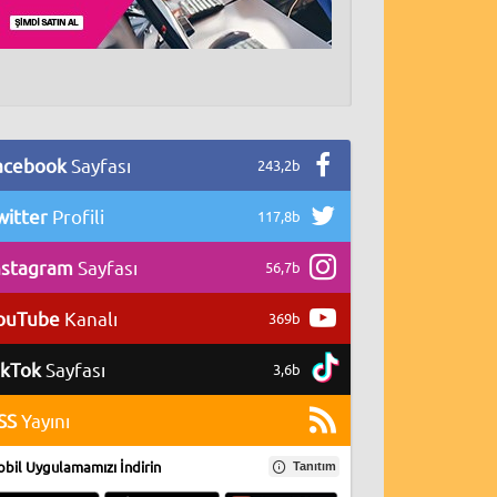
acebook
Sayfası
243,2b
witter
Profili
117,8b
nstagram
Sayfası
56,7b
ouTube
Kanalı
369b
ikTok
Sayfası
3,6b
SS
Yayını
bil Uygulamamızı İndirin
Tanıtım