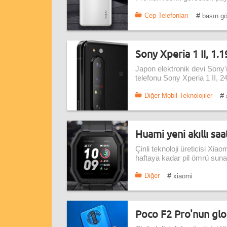
#
Cep Telefonları
basın gör
Sony Xperia 1 II, 1.1
Japon elektronik devi Sony'ni
telefonu Sony Xperia 1 II, 
#
Diğer Mobil Teknolojiler
a
Huami yeni akıllı sa
Çinli teknoloji üreticisi Xia
haftaya kadar pil ömrü sunan 
#
Diğer
xiaomi
Poco F2 Pro'nun glo