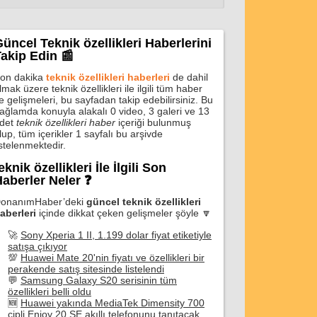
üncel Teknik özellikleri Haberlerini
akip Edin 📰
on dakika
teknik özellikleri haberleri
de dahil
lmak üzere teknik özellikleri ile ilgili tüm haber
e gelişmeleri, bu sayfadan takip edebilirsiniz. Bu
ağlamda konuyla alakalı 0 video, 3 galeri ve 13
det
teknik özellikleri haber
içeriği bulunmuş
lup, tüm içerikler 1 sayfalı bu arşivde
istelenmektedir.
eknik özellikleri İle İlgili Son
aberler Neler ❓
onanımHaber’deki
güncel teknik özellikleri
aberleri
içinde dikkat çeken gelişmeler şöyle 🔽
🚀
Sony Xperia 1 II, 1.199 dolar fiyat etiketiyle
satışa çıkıyor
💯
Huawei Mate 20'nin fiyatı ve özellikleri bir
perakende satış sitesinde listelendi
💬
Samsung Galaxy S20 serisinin tüm
özellikleri belli oldu
🆕
Huawei yakında MediaTek Dimensity 700
çipli Enjoy 20 SE akıllı telefonunu tanıtacak