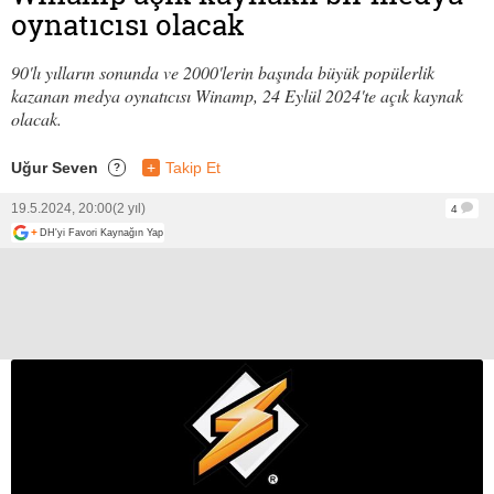
oynatıcısı olacak
90'lı yılların sonunda ve 2000'lerin başında büyük popülerlik
kazanan medya oynatıcısı Winamp, 24 Eylül 2024'te açık kaynak
olacak.
Uğur Seven
+
Takip Et
?
19.5.2024, 20:00
(2 yıl)
4
+
DH'yi Favori Kaynağın Yap