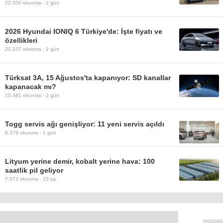
22.000
okunma ·
2 gün
2026 Hyundai IONIQ 6 Türkiye'de: İşte fiyatı ve
özellikleri
20.237
okunma ·
2 gün
Türksat 3A, 15 Ağustos'ta kapanıyor: SD kanallar
kapanacak mı?
10.481
okunma ·
2 gün
Togg servis ağı genişliyor: 11 yeni servis açıldı
8.378
okunma ·
1 gün
Lityum yerine demir, kobalt yerine hava: 100
saatlik pil geliyor
7.573
okunma ·
23 sa.