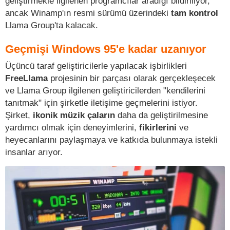
geliştirmekle ilgilenen programcılar aradığı bildiriliyor,
ancak Winamp'ın resmi sürümü üzerindeki
tam kontrol
Llama Group'ta kalacak.
Geçmişi Windows 95'e kadar uzanıyor
Üçüncü taraf geliştiricilerle yapılacak işbirlikleri
FreeLlama
projesinin bir parçası olarak gerçekleşecek
ve Llama Group ilgilenen geliştiricilerden "kendilerini
tanıtmak" için şirketle iletişime geçmelerini istiyor.
Şirket,
ikonik müzik çaların
daha da geliştirilmesine
yardımcı olmak için deneyimlerini,
fikirlerini
ve
heyecanlarını paylaşmaya ve katkıda bulunmaya istekli
insanlar arıyor.