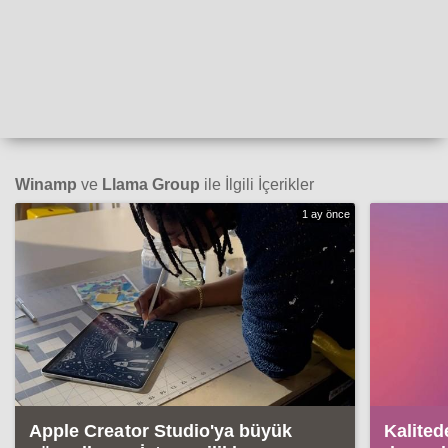
Winamp
ve
Llama Group
ile İlgili İçerikler
1 ay önce
Apple Creator Studio'ya büyük
Kalite