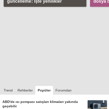
güncelleme: İşte yenilikler
dosya 
pratik 
Trend
Rehberler
Popüler
Forumdan
ABD'de ısı pompası satışları klimaları yakında
geçebilir