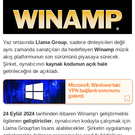
Yaz ortasında
Llama Group
, sadece dinleyicileri değil
aynı zamanda sanatçıları da hedefleyen
Winamp
müzik
akış platformunun son sürümünü piyasaya sürecek.
Şirket, oynatıcının
kaynak kodunun açık hale
getirileceğini de açıkladı.
Microsoft, Windows'taki
VPN bağlantı sorununu
giderdi
24 Eylül 2024
tarihinden itibaren Winamp'ı geliştirmekle
ilgilenen
geliştiriciler
, oynatıcının koduyla çalışmak için
Llama Group'tan lisans alabilecekler. Şirketin uygulamayı