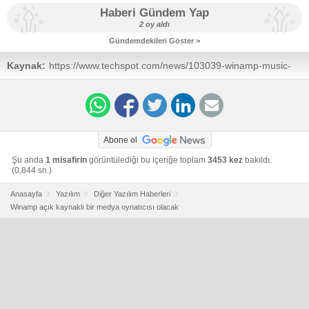
Haberi Gündem Yap
2 oy aldı
Gündemdekileri Göster >
Kaynak:
https://www.techspot.com/news/103039-winamp-music-
player-soon-become-open-source-project.html
Abone ol
Şu anda
1 misafirin
görüntülediği bu içeriğe toplam
3453 kez
bakıldı.
(0,844 sn.)
Anasayfa
Yazılım
Diğer Yazılım Haberleri
Winamp açık kaynaklı bir medya oynatıcısı olacak