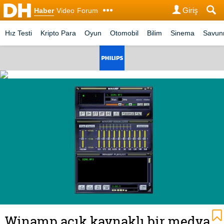
Giriş
Haber
Video
Forum
Hız Testi
Kripto Para
Oyun
Otomobil
Bilim
Sinema
Savu
Winamp açık kaynaklı bir medya