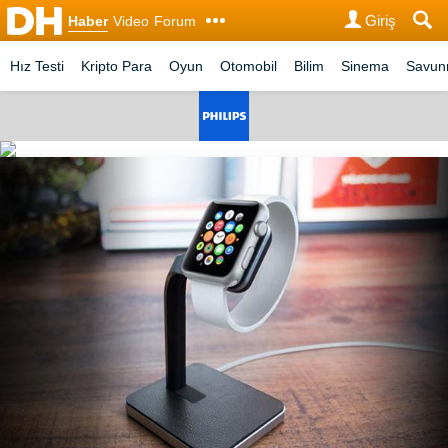
Giriş
Haber
Video
Forum
Hız Testi
Kripto Para
Oyun
Otomobil
Bilim
Sinema
Savu