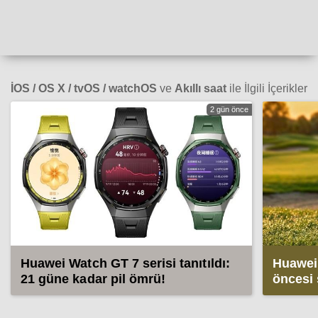
İOS / OS X / tvOS / watchOS
ve
Akıllı saat
ile İlgili İçerikler
2 gün önce
Huawei Watch GT 7 serisi tanıtıldı:
Huawei 
21 güne kadar pil ömrü!
öncesi 
ortaya ç