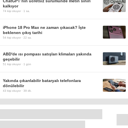
ChatGPT’nin ücretsiz sürümünde metin sınırı
kalkıyor
74
kişi okuyor ·
1 sa.
iPhone 18 Pro Max ne zaman çıkacak? İşte
beklenen çıkış tarihi
54
kişi okuyor ·
22 sa.
ABD'de ısı pompası satışları klimaları yakında
geçebilir
51
kişi okuyor ·
1 gün
Yakında çıkarılabilir bataryalı telefonlara
dönülebilir
43
kişi okuyor ·
39 dk.