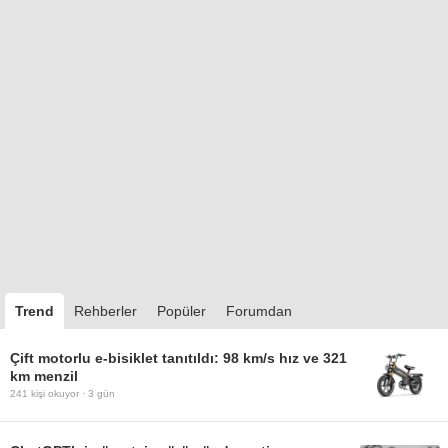
Trend
Rehberler
Popüler
Forumdan
Çift motorlu e-bisiklet tanıtıldı: 98 km/s hız ve 321
km menzil
241
kişi okuyor ·
3 gün