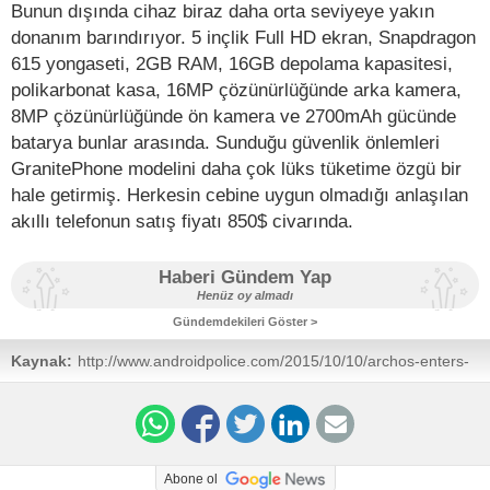
Bunun dışında cihaz biraz daha orta seviyeye yakın
donanım barındırıyor. 5 inçlik Full HD ekran, Snapdragon
615 yongaseti, 2GB RAM, 16GB depolama kapasitesi,
polikarbonat kasa, 16MP çözünürlüğünde arka kamera,
8MP çözünürlüğünde ön kamera ve 2700mAh gücünde
batarya bunlar arasında. Sunduğu güvenlik önlemleri
GranitePhone modelini daha çok lüks tüketime özgü bir
hale getirmiş. Herkesin cebine uygun olmadığı anlaşılan
akıllı telefonun satış fiyatı 850$ civarında.
Haberi Gündem Yap
Henüz oy almadı
Gündemdekileri Göster >
Kaynak:
http://www.androidpolice.com/2015/10/10/archos-enters-
the-niche-secure-phone-market-with-the-850-
granitephone/
Abone ol