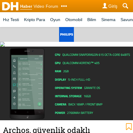
Giriş
Haber
Video
Forum
Hız Testi
Kripto Para
Oyun
Otomobil
Bilim
Sinema
Savu
Archos, güvenlik odaklı