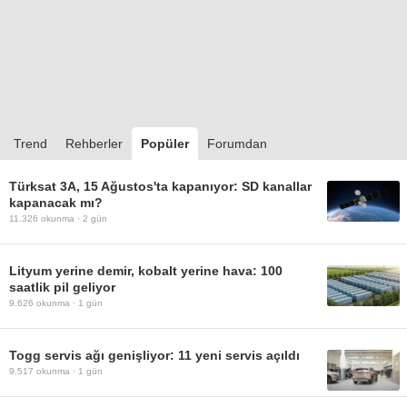
Trend
Rehberler
Popüler
Forumdan
Türksat 3A, 15 Ağustos'ta kapanıyor: SD kanallar
kapanacak mı?
11.326
okunma ·
2 gün
Lityum yerine demir, kobalt yerine hava: 100
saatlik pil geliyor
9.626
okunma ·
1 gün
Togg servis ağı genişliyor: 11 yeni servis açıldı
9.517
okunma ·
1 gün