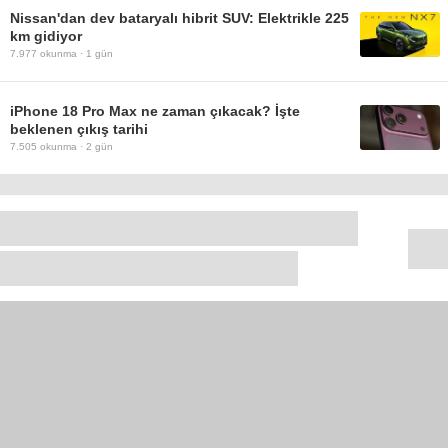
Nissan'dan dev bataryalı hibrit SUV: Elektrikle 225
km gidiyor
7.977
okunma ·
1 gün
iPhone 18 Pro Max ne zaman çıkacak? İşte
beklenen çıkış tarihi
7.505
okunma ·
2 gün