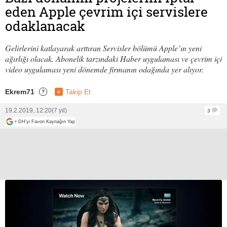
eden Apple çevrim içi servislere
odaklanacak
Gelirlerini katlayarak arttıran Servisler bölümü Apple’ın yeni
ağırlığı olacak. Abonelik tarzındaki Haber uygulaması ve çevrim içi
video uygulaması yeni dönemde firmanın odağında yer alıyor.
Ekrem71
+
Takip Et
?
19.2.2019, 12:20
(7 yıl)
3
+
DH'yi Favori Kaynağın Yap