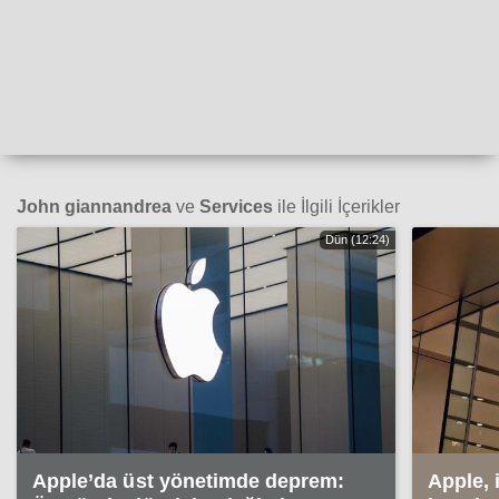
John giannandrea
ve
Services
ile İlgili İçerikler
Dün (12:24)
Apple’da üst yönetimde deprem:
Apple, 