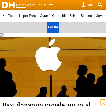
Giriş
Haber
Video
Forum
Hız Testi
Kripto Para
Oyun
Otomobil
Bilim
Sinema
Savu
Bazı donanım projelerini iptal