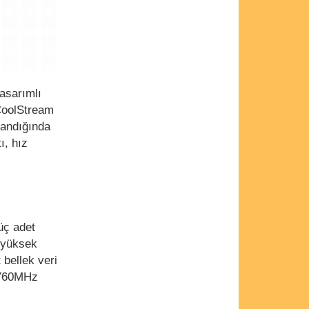
tasarımlı
CoolStream
landığında
ı, hız
üç adet
a yüksek
 bellek veri
1760MHz