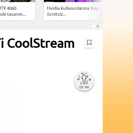
RTX 4060
Nvidia kullanıcılarına 3 ay
Nvidia G
de tasarım...
ücretsiz...
WHQL sür
Ti CoolStream
Oy Ver