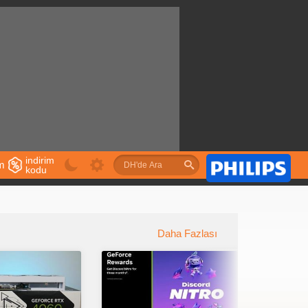
indirim
im
kodu
u
Daha Fazlası