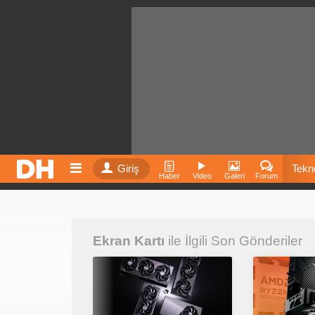
Giriş
Tekno
Haber
Video
Galeri
Forum
Film
Ekran Kartı
ile İlgili Son Gönderiler
Fiyatla
İnst