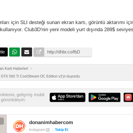
ları için SLI desteği sunan ekran kartı, görüntü aktarımı için
kullanıyor. Club3D'nin yeni modeli yurt dışında 289$ seviye
tle
an Kartı Haberleri
e GTX 560 Ti CoolStream OC Edition v2'yi duyurdu
iklerini, gelişmiş mobil
görüntüleyin:
donanimhabercom
Instagram
Takip Et