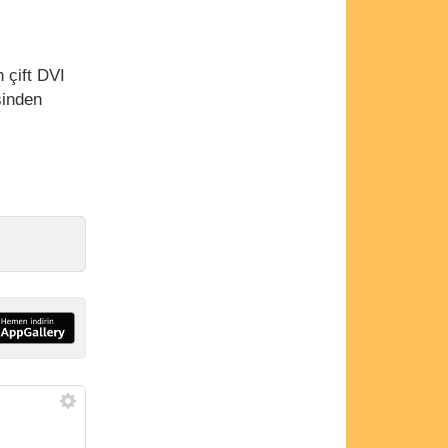
 çift DVI
sinden