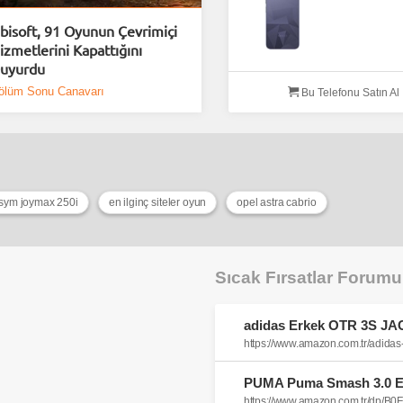
bisoft, 91 Oyunun Çevrimiçi
izmetlerini Kapattığını
uyurdu
ölüm Sonu Canavarı
Bu Telefonu Satın Al
sym joymax 250i
en ilginç siteler oyun
opel astra cabrio
Sıcak Fırsatlar Forum
https://www.amazon.com.tr/adi
https://www.amazon.com.tr/dp/B