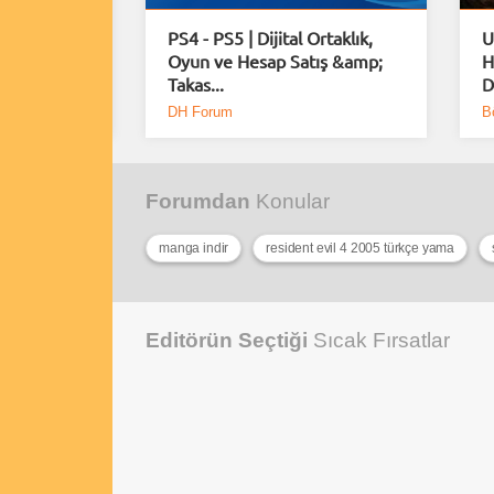
rımlar
PS4 - PS5 | Dijital Ortaklık,
U
erindeki
Oyun ve Hesap Satış &amp;
H
Takas...
D
DH Forum
B
Forumdan
Konular
manga indir
resident evil 4 2005 türkçe yama
Editörün Seçtiği
Sıcak Fırsatlar