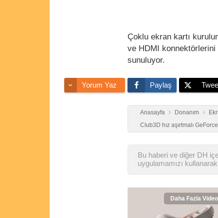
Çoklu ekran kartı kurulum
ve HDMI konnektörlerini 
sunuluyor.
Yorum Yaz
Paylaş
Twee
Anasayfa
Donanım
Ekr
Club3D hız aşırtmalı GeForc
Bu haberi ve diğer DH içer
uygulamamızı kullanarak 
Daha Fazla Video