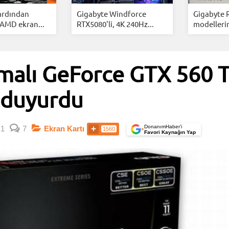
 ardından
Gigabyte Windforce
Gigabyte 
 AMD ekran...
RTX5080'li, 4K 240Hz...
modellerin
tmalı GeForce GTX 560 
i duyurdu
DonanımHaber’i
1
7
Ekran Kartı
1560
+
Favori Kaynağın Yap