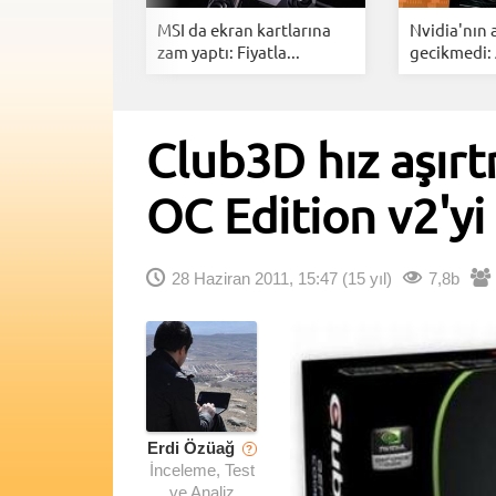
 RX 9050
MSI da ekran kartlarına
Nvidia'nın
4GB ve...
zam yaptı: Fiyatla...
gecikmedi:
Club3D hız aşır
OC Edition v2'y
28 Haziran 2011, 15:47
(15 yıl)
7,8b
Erdi Özüağ
?
İnceleme, Test
ve Analiz