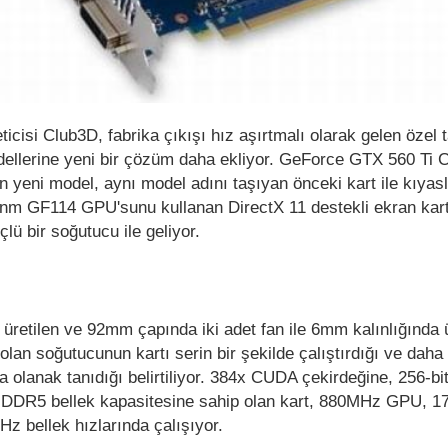
eticisi Club3D, fabrika çıkışı hız aşırtmalı olarak gelen özel 
llerine yeni bir çözüm daha ekliyor. GeForce GTX 560 Ti 
an yeni model, aynı model adını taşıyan önceki kart ile kıyas
40nm GF114 GPU'sunu kullanan DirectX 11 destekli ekran kart
çlü bir soğutucu ile geliyor.
n üretilen ve 92mm çapında iki adet fan ile 6mm kalınlığında 
olan soğutucunun kartı serin bir şekilde çalıştırdığı ve dah
a olanak tanıdığı belirtiliyor. 384x CUDA çekirdeğine, 256-bit
GDDR5 bellek kapasitesine sahip olan kart, 880MHz GPU, 
z bellek hızlarında çalışıyor.