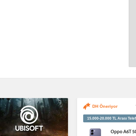
DH Öneriyor
15.000-20.000 TL Arası Telef
Oppo A6T 5