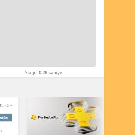
Sorgu:
0,26 saniye
Tümü
onlar
G