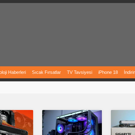
loji
Haberleri
Sıcak
Fırsatlar
TV
Tavsiyesi
iPhone
18
İndir
Önerileri
Türkiye
Araba
Fiyatları
Yapay
Zeka
Şarj
İstasyon
rı
Vizyondaki
Filmler
Bitcoin
Dizi
Önerileri
Telefon
Önerileri
agram
Dondurma
İnstagram
Çöktü
Mü