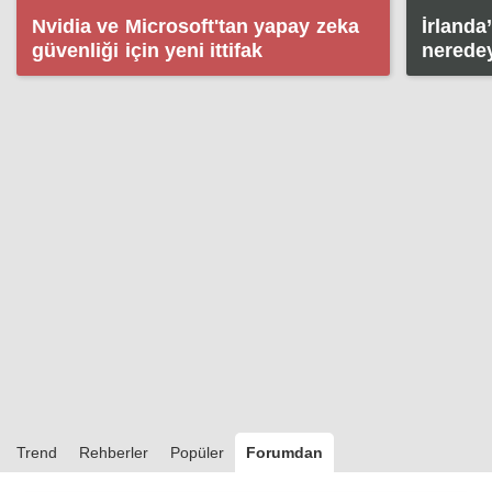
Nvidia ve Microsoft'tan yapay zeka
İrlanda
güvenliği için yeni ittifak
neredey
kadar e
Trend
Rehberler
Popüler
Forumdan