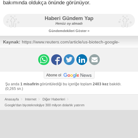
bakımında oldukça önünde görünüyor.
Haberi Gündem Yap
Henüz oy almadı
Gündemdekileri Göster >
Kaynak:
https://www.reuters.com/article/us-biotech-google-
idUSKBN1953A2
Abone ol
Şu anda
1 misafirin
görüntülediği bu içeriğe toplam
2403 kez
bakıldı.
(0,265 sn.)
Anasayfa
Internet
Diğer Haberleri
Google'dan biyoteknolojiye 300 milyon dolarlık yatırım