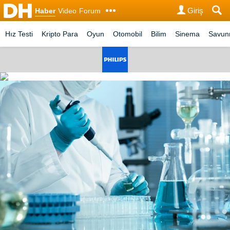
Giriş
Haber
Video
Forum
Hız Testi
Kripto Para
Oyun
Otomobil
Bilim
Sinema
Savu