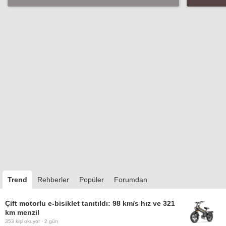
etkileyecek detay!
Trend
Rehberler
Popüler
Forumdan
Çift motorlu e-bisiklet tanıtıldı: 98 km/s hız ve 321
km menzil
353
kişi okuyor ·
2 gün