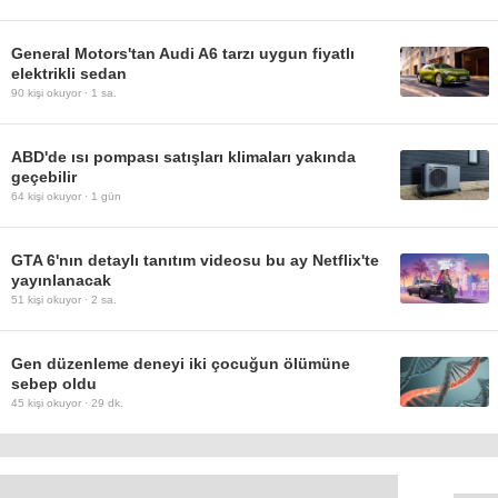
General Motors'tan Audi A6 tarzı uygun fiyatlı
elektrikli sedan
90
kişi okuyor ·
1 sa.
ABD'de ısı pompası satışları klimaları yakında
geçebilir
64
kişi okuyor ·
1 gün
GTA 6'nın detaylı tanıtım videosu bu ay Netflix'te
yayınlanacak
51
kişi okuyor ·
2 sa.
Gen düzenleme deneyi iki çocuğun ölümüne
sebep oldu
45
kişi okuyor ·
29 dk.