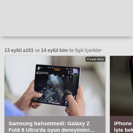
13 eylül a101
ve
14 eylül bim
ile İlgili İçerikler
4 saat önce
Samsung bahsetmedi: Galaxy Z
iPhone 
Fold 8 Ultra'da oyun deneyimini
İşte be