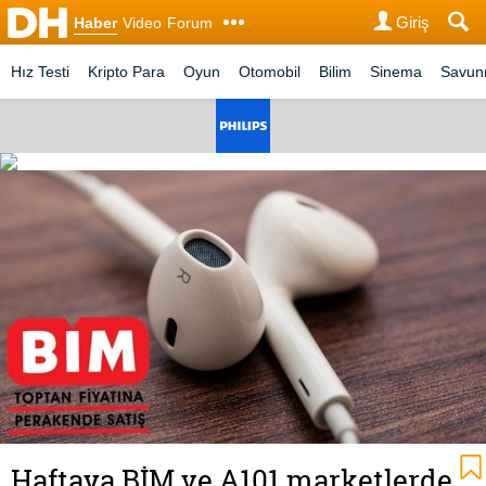
Giriş
Haber
Video
Forum
Hız Testi
Kripto Para
Oyun
Otomobil
Bilim
Sinema
Savu
Haftaya BİM ve A101 marketlerde