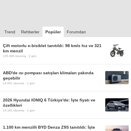
Trend
Rehberler
Popüler
Forumdan
Çift motorlu e-bisiklet tanıtıldı: 98 km/s hız ve 321
km menzil
135.090
okunma ·
2 gün
ABD'de ısı pompası satışları klimaları yakında
geçebilir
14.601
okunma ·
1 gün
2026 Hyundai IONIQ 6 Türkiye'de: İşte fiyatı ve
özellikleri
14.181
okunma ·
1 gün
1.100 km menzilli BYD Denza Z9S tanıtıldı: İşte