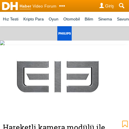
Giriş
Haber
Video
Forum
Hız Testi
Kripto Para
Oyun
Otomobil
Bilim
Sinema
Savu
Hareketli kamera modülü ile