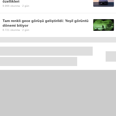
özellikleri
9.966
okunma ·
2 gün
Tam renkli gece görüşü geliştirildi: Yeşil görüntü
dönemi bitiyor
8.721
okunma ·
2 gün