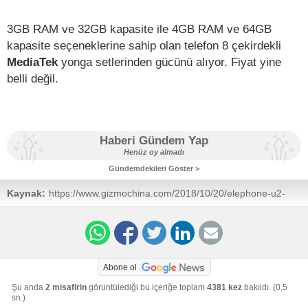
3GB RAM ve 32GB kapasite ile 4GB RAM ve 64GB
kapasite seçeneklerine sahip olan telefon 8 çekirdekli
MediaTek
yonga setlerinden gücünü alıyor. Fiyat yine
belli değil.
Haberi Gündem Yap
Henüz oy almadı
Gündemdekileri Göster >
Kaynak:
https://www.gizmochina.com/2018/10/20/elephone-u2-
pro-pop-up-camera-demo-video-and-key-specs-outed/
Abone ol
Şu anda
2 misafirin
görüntülediği bu içeriğe toplam
4381 kez
bakıldı. (0,5
sn.)