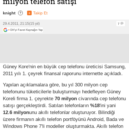
milyon telefon satışı
knight
+
Takip Et
?
29.4.2011, 21:15
(15 yıl)
7
+
DH'yi Favori Kaynağın Yap
Güney Kore'nin en büyük cep telefonu üreticisi Samsung,
2011 yılı 1. çeyrek finansal raporunu internette açıkladı.
Yapılan açıklamalara göre, bu yıl 300 milyon cep
telefonunu tüketicilerle buluşturmayı hedefleyen Güney
Koreli firma 1. çeyrekte
70 milyon
civarında cep telefonu
satışı gerçekleştirdi. Satılan telefonların
%18
'ini yani
12.6 milyon
unu akıllı telefonlar oluşturuyor. Bilindiği
üzere firmanın akıllı telefon portföyünü Android, Bada ve
Windows Phone 7'li modeller oluşturmakta. Akıllı telefon