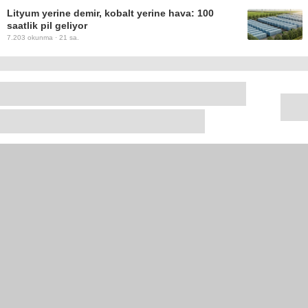
Lityum yerine demir, kobalt yerine hava: 100
saatlik pil geliyor
7.203
okunma ·
21 sa.