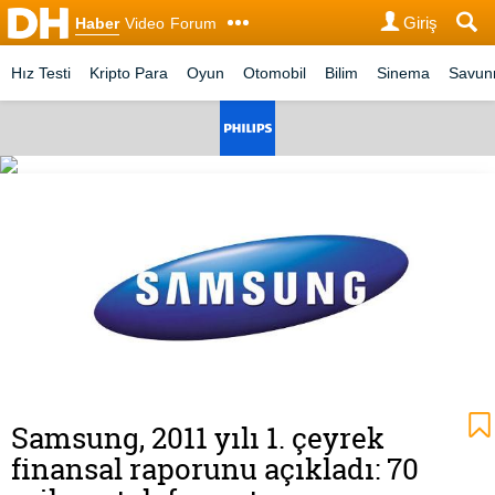
Giriş
Haber
Video
Forum
Hız Testi
Kripto Para
Oyun
Otomobil
Bilim
Sinema
Savu
Samsung, 2011 yılı 1. çeyrek
finansal raporunu açıkladı: 70