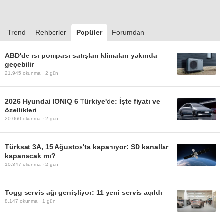
Trend
Rehberler
Popüler
Forumdan
ABD'de ısı pompası satışları klimaları yakında
geçebilir
21.945
okunma ·
2 gün
2026 Hyundai IONIQ 6 Türkiye'de: İşte fiyatı ve
özellikleri
20.060
okunma ·
2 gün
Türksat 3A, 15 Ağustos'ta kapanıyor: SD kanallar
kapanacak mı?
10.347
okunma ·
2 gün
Togg servis ağı genişliyor: 11 yeni servis açıldı
8.147
okunma ·
1 gün