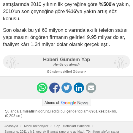
satışlarında 2010 yılının ilk çeyreğine göre
%500
'e yakın,
2010'un son çeyneğine göre
%16
'ya yakın artış söz
konusu.
Son olarak bu yıl 60 milyon civarında akıllı telefon satışı
yapılmasını öngören firmanın gelirleri 9.95 milyar dolar,
faaliyet kârı 1.34 milyar dolar olarak gerçekleşti.
Haberi Gündem Yap
Henüz oy almadı
Gündemdekileri Göster >
Abone ol
Şu anda
1 misafirin
görüntülediği bu içeriğe toplam
6961 kez
bakıldı.
(0,203 sn.)
Anasayfa
Mobil Teknolojiler
Cep Telefonları Haberleri
Samsung, 2011 yılı 1. çeyrek finansal raporunu açıkladı: 70 milyon telefon satışı