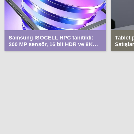
Samsung ISOCELL HPC tanıtıldı:
Tablet 
200 MP sensör, 16 bit HDR ve 8K
Satışla
video