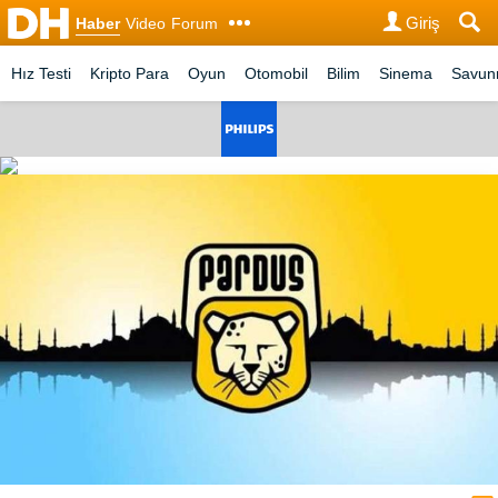
Giriş
Haber
Video
Forum
Hız Testi
Kripto Para
Oyun
Otomobil
Bilim
Sinema
Savu