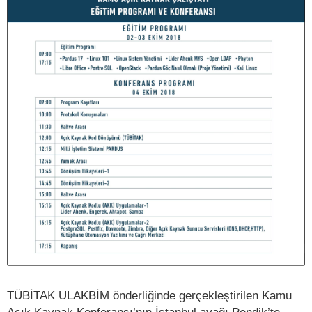
TÜBİTAK ULAKBİM önderliğinde gerçekleştirilen Kamu
Açık Kaynak Konferansı’nın İstanbul ayağı Pendik’te