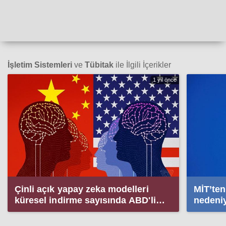
İşletim Sistemleri
ve
Tübitak
ile İlgili İçerikler
1 yıl önce
Çinli açık yapay zeka modelleri
MİT’ten
küresel indirme sayısında ABD'li
nedeni
modelleri geride bıraktı
ASELSA