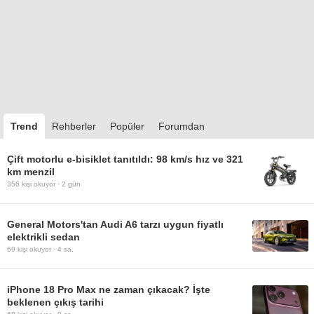
Trend
Rehberler
Popüler
Forumdan
Çift motorlu e-bisiklet tanıtıldı: 98 km/s hız ve 321
km menzil
356
kişi okuyor ·
2 gün
General Motors'tan Audi A6 tarzı uygun fiyatlı
elektrikli sedan
69
kişi okuyor ·
4 sa.
iPhone 18 Pro Max ne zaman çıkacak? İşte
beklenen çıkış tarihi