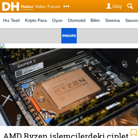
Giriş
Haber
Video
Forum
Hız Testi
Kripto Para
Oyun
Otomobil
Bilim
Sinema
Savu
AMD Ryzen işlemcilerdeki çiplet