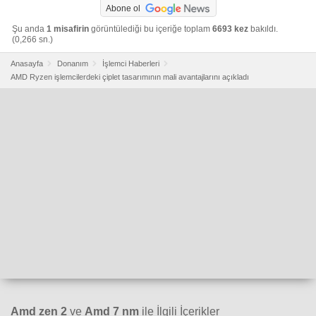
Abone ol
Şu anda
1 misafirin
görüntülediği bu içeriğe toplam
6693 kez
bakıldı.
(0,266 sn.)
Anasayfa
Donanım
İşlemci Haberleri
AMD Ryzen işlemcilerdeki çiplet tasarımının mali avantajlarını açıkladı
Amd zen 2
ve
Amd 7 nm
ile İlgili İçerikler