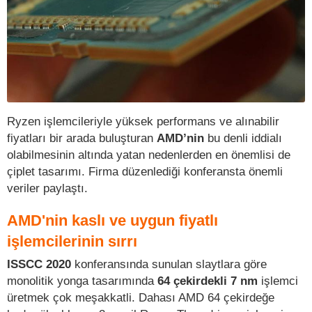
Ryzen işlemcileriyle yüksek performans ve alınabilir
fiyatları bir arada buluşturan
AMD’nin
bu denli iddialı
olabilmesinin altında yatan nedenlerden en önemlisi de
çiplet tasarımı. Firma düzenlediği konferansta önemli
veriler paylaştı.
AMD'nin kaslı ve uygun fiyatlı
işlemcilerinin sırrı
ISSCC 2020
konferansında sunulan slaytlara göre
monolitik yonga tasarımında
64 çekirdekli 7 nm
işlemci
üretmek çok meşakkatli. Dahası AMD 64 çekirdeğe