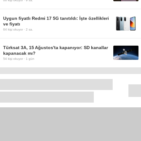
68
kişi okuyor ·
9 sa.
Uygun fiyatlı Redmi 17 5G tanıtıldı: İşte özellikleri
ve fiyatı
64
kişi okuyor ·
2 sa.
Türksat 3A, 15 Ağustos'ta kapanıyor: SD kanallar
kapanacak mı?
54
kişi okuyor ·
1 gün