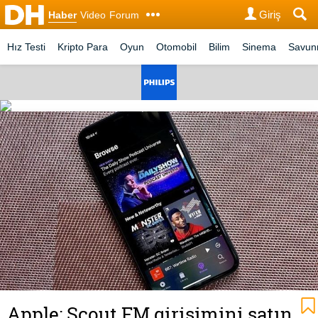
Giriş
Haber
Video
Forum
Hız Testi
Kripto Para
Oyun
Otomobil
Bilim
Sinema
Savu
Apple; Scout FM girişimini satın