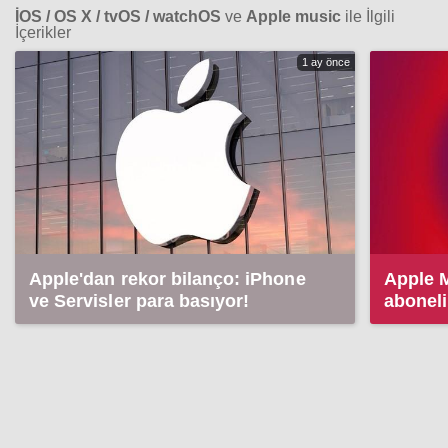
İOS / OS X / tvOS / watchOS
ve
Apple music
ile İlgili
İçerikler
1 ay önce
Apple'dan rekor bilanço: iPhone
Apple 
ve Servisler para basıyor!
aboneli
İşte yen