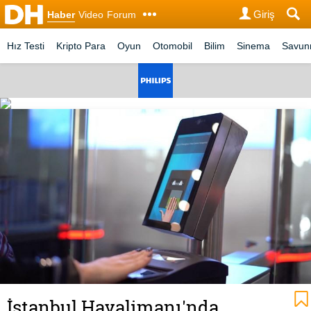
Giriş
Haber
Video
Forum
Hız Testi
Kripto Para
Oyun
Otomobil
Bilim
Sinema
Savu
İstanbul Havalimanı'nda