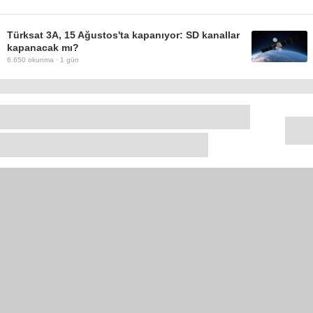
Türksat 3A, 15 Ağustos'ta kapanıyor: SD kanallar
kapanacak mı?
6.650
okunma ·
1 gün