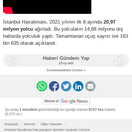
İstanbul Havalimanı, 2021 yılının ilk 8 ayında
20,97
milyon yolcu
ağırladı. Bu yolcuların 14,68 milyonu dış
hatlarda yolculuk yaptı. Tamamlanan uçuş sayısı ise 163
bin 635 olarak açıklandı.
Haberi Gündem Yap
13 oy aldı
Gündemdekileri Göster >
Abone ol
Şu anda
1 misafirin
görüntülediği bu içeriğe toplam
9157 kez
bakıldı.
(0,375 sn.)
Anasayfa
Internet
Diğer Haberleri
İstanbul Havalimanı'nda pasaport işlemleri saniyeler sürüyor