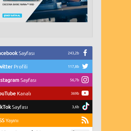
acebook
Sayfası
243,2b
witter
Profili
117,8b
nstagram
Sayfası
56,7b
ouTube
Kanalı
369b
ikTok
Sayfası
3,6b
SS
Yayını