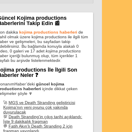
Güncel Kojima productions
aberlerini Takip Edin 📰
on dakika
kojima productions haberleri
de
ahil olmak üzere kojima productions ile ilgili tüm
aber ve gelişmeleri, bu sayfadan takip
debilirsiniz. Bu bağlamda konuyla alakalı 0
ideo, 0 galeri ve 17 adet
kojima productions
aber
içeriği bulunmuş olup, tüm içerikler 1
ayfalı bu arşivde listelenmektedir.
ojima productions İle İlgili Son
aberler Neler ❓
onanımHaber’deki
güncel kojima
roductions haberleri
içinde dikkat çeken
elişmeler şöyle 🔽
🚀
MGS ve Death Stranding geliştiricisi
Kojima'nın yeni oyunu çok yakında
duyurulacak
💯
Death Stranding'in çıkış tarihi açıklandı:
İşte 9 dakikalık fragman
💬
Fatih Akın’lı Death Stranding 2 için
fragman yayınlandı