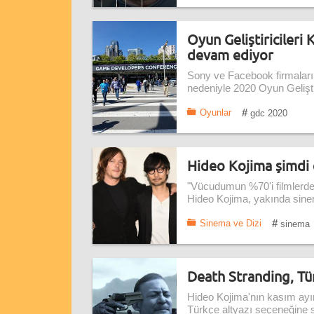
Oyun Geliştiricileri
devam ediyor
Sony ve Facebook firmaları
nedeniyle 2020 Oyun Gelişti
#
Oyunlar
gdc 2020
Hideo Kojima şimdi 
"Vücudumun %70'i filmlerde
Hideo Kojima, yakında sine
#
Sinema ve Dizi
sinema
Death Stranding, Tür
Hideo Kojima'nın kasım ayı
Türkçe altyazı seçeneğine s