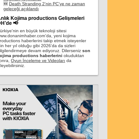
🆕
Death Stranding 2’nin PC’ye ne zaman
geleceği açıklandı
nlık Kojima productions Gelişmeleri
H’de 📢
ürkiye'nin en büyük teknoloji sitesi
ww.donanimhaber.com'da, yeni kojima
roductions haberlerini takip etmek isteyenler
çin her yıl olduğu gibi 2026’da da sizleri
ilgilendirmeye devam ediyoruz. Dilerseniz
son
ojima productions haberlerini
okuduktan
onra,
Oyun İnceleme ve Videoları
da
zleyebilirsiniz.