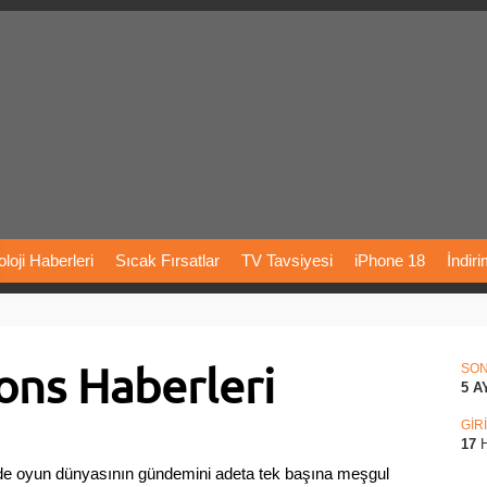
loji
Haberleri
Sıcak
Fırsatlar
TV
Tavsiyesi
iPhone
18
İndir
Önerileri
Türkiye
Araba
Fiyatları
Yapay
Zeka
Şarj
İstasyon
ons Haberleri
rı
Vizyondaki
Filmler
Bitcoin
Dizi
Önerileri
Telefon
Önerileri
SO
5 A
agram
Dondurma
İnstagram
Çöktü
Mü
GİR
17
H
e oyun dünyasının gündemini adeta tek başına meşgul