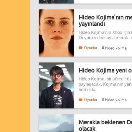
Hideo Kojima'nın m
yayınlandı
Hideo Kojima'nın Xbox için 
Duyuru videosuyla merak uy
#
Oyunlar
hideo kojima
Hideo Kojima yeni oy
Hideo Kojima, bir süredir üz
paylaşacak. Kojima'nın yeni 
belli oldu.
#
Oyunlar
hideo kojima
Merakla beklenen Dea
olacak