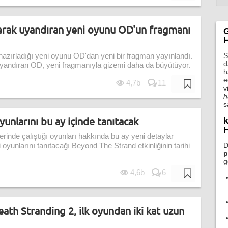
erak uyandıran yeni oyunu OD'un fragmanı
H
S
hazırladığı yeni oyunu OD'dan yeni bir fragman yayınlandı.
d
andıran OD, yeni fragmanıyla gizemi daha da büyütüyor.
h
e
4,7b
11
v
h
s
unlarını bu ay içinde tanıtacak
k
H
erinde çalıştığı oyunları hakkında bu ay yeni detaylar
D
oyunlarını tanıtacağı Beyond The Strand etkinliğinin tarihi
p
g
4,6b
6
th Stranding 2, ilk oyundan iki kat uzun