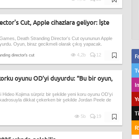
ctor's Cut, Apple cihazlara geliyor: İşte
Games, Death Stranding Director's Cut oyununun Apple
 duyurdu. Oyun, biraz gecikmeli olarak çıkış yapacak.
4,2b
12
nding director's cut
F
T
korku oyunu OD’yi duyurdu: “Bu bir oyun,
I
 Hideo Kojima sürpriz bir şekilde yeni koru oyunu OD’yi
Y
adrosuyla dikkat çekerken bir şekilde Jordan Peele de
T
5b
19
R