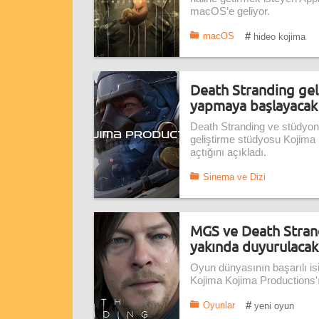
macOS’e geliyor.
#
macOS
hideo kojima
Death Stranding geli
yapmaya başlayacak
Death Stranding ve stüdyon
geliştirme stüdyosu Kojima P
açtığını açıkladı.
Sinema ve Dizi
MGS ve Death Strandi
yakında duyurulacak
Oyun dünyasının başarılı is
Kojima Kojima Productions'
#
Oyunlar
yeni oyun