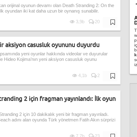
kan orijinal oyunun devamı olan Death Stranding 2: On the
lk oyundan iki kat daha uzun bir oynanış sunabilir.
A
3,9b
20
D
T
w
p
ir aksiyon casusluk oyununu duyurdu
i
b
apsamında yeni oyunlar hakkında videolar ve duyurular
k
i de Hideo Kojima’nın yeni aksiyon casusluk oyunu
s
i
4,1b
2
tranding 2 için fragman yayınlandı: İlk oyun
randing 2 için 10 dakikalık yeni bir fragman yayınladı.
Beach adını alan oyunda Türk yönetmen Fatih Akın sürprizi
7,7b
23