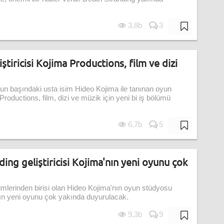
3,8b
3
ştiricisi Kojima Productions, film ve dizi
un başındaki usta isim Hideo Kojima ile tanınan oyun
roductions, film, dizi ve müzik için yeni bi iş bölümü
6,7b
5
ng geliştiricisi Kojima'nın yeni oyunu çok
imlerinden birisi olan Hideo Kojima'nın oyun stüdyosu
ın yeni oyunu çok yakında duyurulacak.
9,3b
9