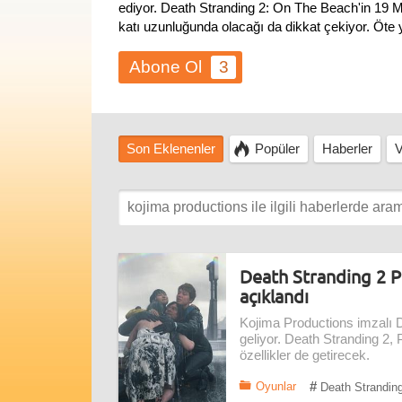
ediyor. Death Stranding 2: On The Beach'in 19 Ma
katı uzunluğunda olacağı da dikkat çekiyor. Öte 
3
Son Eklenenler
Popüler
Haberler
V
Death Stranding 2 PC’
açıklandı
Kojima Productions imzalı 
geliyor. Death Stranding 2, P
özellikler de getirecek.
#
Oyunlar
Death Strandin