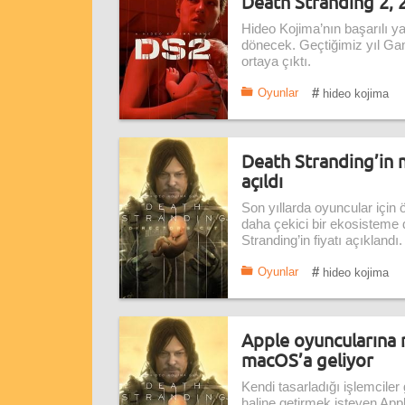
Death Stranding 2, 2
Hideo Kojima’nın başarılı y
dönecek. Geçtiğimiz yıl Gam
ortaya çıktı.
#
Oyunlar
hideo kojima
Death Stranding’in m
açıldı
Son yıllarda oyuncular için ö
daha çekici bir ekosisteme 
Stranding’in fiyatı açıklandı.
#
Oyunlar
hideo kojima
Apple oyuncularına
macOS’a geliyor
Kendi tasarladığı işlemciler
haline getirmek isteyen App