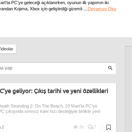
rt'ta PC'ye geleceği açıklanırken, oyunun ilk yapımın iki
yandan Kojima, Xbox için geliştirdiği gizemli korku oyunu
…
Devamını Oku
ideolar
ye geliyor: Çıkış tarihi ve yeni özellikleri
Death Stranding 2: On The Beach, 19 Mart’ta PC’ye
C çıkışında sınırsız kare hızı desteğiyle birlikte yeni
3b
2
g 2