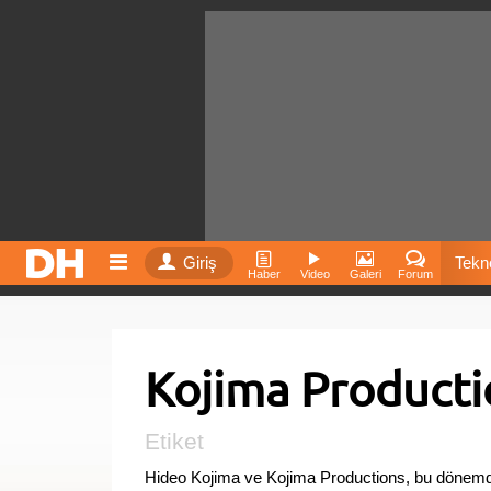
Giriş
Tekno
Haber
Video
Galeri
Forum
Film
Kojima Producti
Fiyatla
İnst
Etiket
Hideo Kojima ve Kojima Productions, bu dönemd