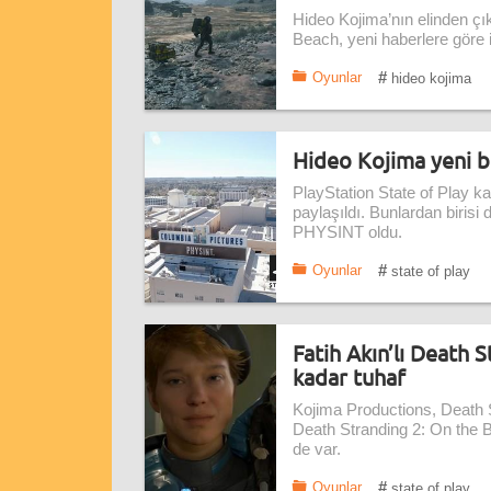
Hideo Kojima’nın elinden çı
Beach, yeni haberlere göre i
#
Oyunlar
hideo kojima
Hideo Kojima yeni b
PlayStation State of Play k
paylaşıldı. Bunlardan biris
PHYSINT oldu.
#
Oyunlar
state of play
Fatih Akın’lı Death S
kadar tuhaf
Kojima Productions, Death St
Death Stranding 2: On the 
de var.
#
Oyunlar
state of play