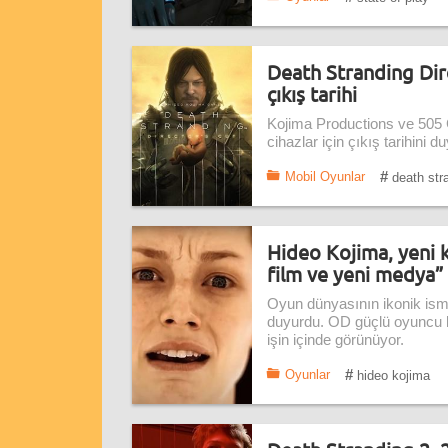
Death Stranding Dire
çıkış tarihi
Kojima Productions ve 505 
cihazlar için çıkış tarihini
#
Mobil Oyunlar
death stra
Hideo Kojima, yeni 
film ve yeni medya”
Oyun dünyasının ikonik ismi
duyurdu. OD güçlü oyuncu k
işin içinde görünüyor.
#
Oyunlar
hideo kojima