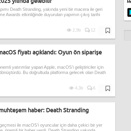
025 yılında gelebilir
Mo
apımı Death Stranding, yakında yeni bir macera ile geri
e Awards etkinliğinde duyurulan yapımın çıkış tarihi
2,9b
12
acOS fiyatı açıklandı: Oyun ön siparişe
nemli yatırımlar yapan Apple, macOS’i geliştiriciler için
dönüştürdü. Bu doğrultuda platforma gelecek olan Death
4,3b
6
 muhteşem haber: Death Stranding
 geçmesi ile macOS’i oyuncular için daha çekici bir yer
le, önemli bir haber verdi. Death Stranding yakında