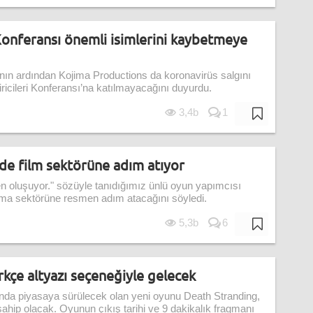
 Konferansı önemli isimlerini kaybetmeye
nın ardından Kojima Productions da koronavirüs salgını
ricileri Konferansı’na katılmayacağını duyurdu.
3,4b
1
de film sektörüne adım atıyor
n oluşuyor." sözüyle tanıdığımız ünlü oyun yapımcısı
ma sektörüne resmen adım atacağını söyledi.
5,3b
6
kçe altyazı seçeneğiyle gelecek
nda piyasaya sürülecek olan yeni oyunu Death Stranding,
ahip olacak. Oyunun çıkış tarihi ve 9 dakikalık fragmanı