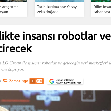
n araştırma:
Tarihi kırılma anı: Yapay
Bilim insa
aşam...
zeka doğada...
tabancası 
likte insansı robotlar ve
tirecek
LG Group ile insansı robotlar ve geleceğin veri merkezleri üz
erini kapsıyor.
DonanımHaber’i
3
Zamazingo
238
+
Favori Kaynağın Yap