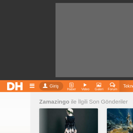
Giriş
Tekno
Haber
Video
Galeri
Forum
Zamazingo
ile İlgili Son Gönderiler
Film
Fiyatla
İnst