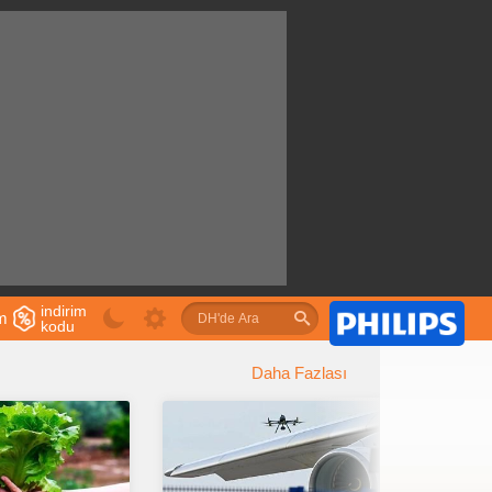
indirim
im
kodu
u
Daha Fazlası