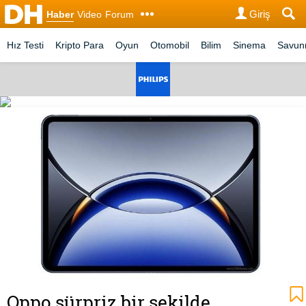
Giriş
Haber
Video
Forum
Hız Testi
Kripto Para
Oyun
Otomobil
Bilim
Sinema
Savu
Oppo sürpriz bir şekilde