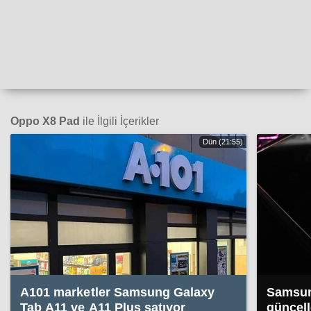
Oppo X8 Pad
ile İlgili İçerikler
Dün (21:55)
A101 marketler Samsung Galaxy
Samsung
Tab A11 ve A11 Plus satıyor
güncell