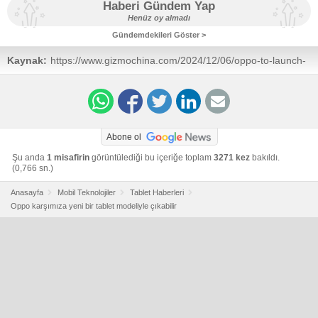
Haberi Gündem Yap
Henüz oy almadı
Gündemdekileri Göster >
Kaynak:
https://www.gizmochina.com/2024/12/06/oppo-to-launch-
oppo-x8-pad-as-its-premium-gaming-tablet/
Abone ol
Şu anda
1 misafirin
görüntülediği bu içeriğe toplam
3271 kez
bakıldı.
(0,766 sn.)
Anasayfa
Mobil Teknolojiler
Tablet Haberleri
Oppo karşımıza yeni bir tablet modeliyle çıkabilir