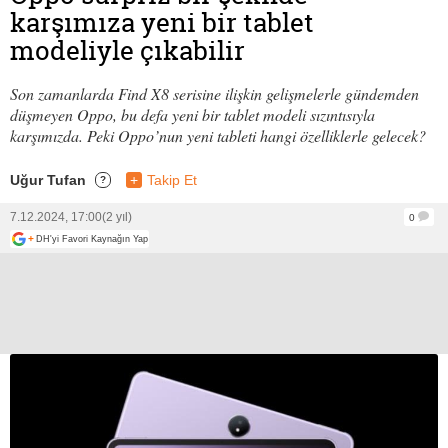
karşımıza yeni bir tablet
modeliyle çıkabilir
Son zamanlarda Find X8 serisine ilişkin gelişmelerle gündemden
düşmeyen Oppo, bu defa yeni bir tablet modeli sızıntısıyla
karşımızda. Peki Oppo’nun yeni tableti hangi özelliklerle gelecek?
Uğur Tufan
+
Takip Et
?
7.12.2024, 17:00
(2 yıl)
0
+
DH'yi Favori Kaynağın Yap