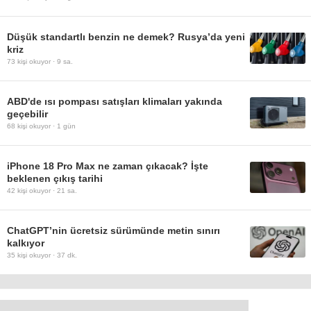
Düşük standartlı benzin ne demek? Rusya’da yeni
kriz
73
kişi okuyor ·
9 sa.
ABD'de ısı pompası satışları klimaları yakında
geçebilir
68
kişi okuyor ·
1 gün
iPhone 18 Pro Max ne zaman çıkacak? İşte
beklenen çıkış tarihi
42
kişi okuyor ·
21 sa.
ChatGPT’nin ücretsiz sürümünde metin sınırı
kalkıyor
35
kişi okuyor ·
37 dk.