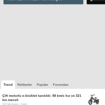
kapata
Trend
Rehberler
Popüler
Forumdan
Çift motorlu e-bisiklet tanıtıldı: 98 km/s hız ve 321
km menzil
197
kişi okuyor ·
2 gün