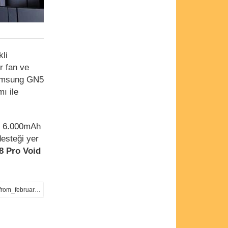
li
r fan ve
Samsung GN5
ı ile
li 6.000mAh
desteği yer
8 Pro Void
https://www.gsmarena.com/red_magic_8_pro_goes_global_with_minor_changes_will_be_available_from_february_2-news-57203.php