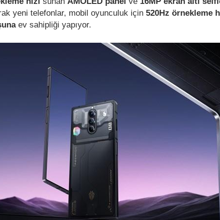
kleme hızı
sunan
AMOLED panel
ve
16MP ekran altı self
rak yeni telefonlar, mobil oyunculuk için
520Hz örnekleme h
uşuna
ev sahipliği yapıyor.