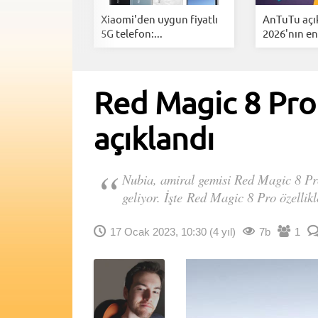
t Phone'un
Xiaomi'den uygun fiyatlı
AnTuTu açı
ellikler...
5G telefon:...
2026'nın en.
Red Magic 8 Pro s
açıklandı
Nubia, amiral gemisi Red Magic 8 Pro se
geliyor. İşte Red Magic 8 Pro özellikle
17 Ocak 2023, 10:30
(4 yıl)
7b
1