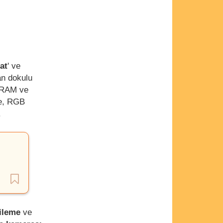
at
' ve
an dokulu
B RAM ve
se, RGB
.
ileme
ve