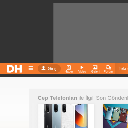
Giriş
Tekno
Haber
Video
Galeri
Forum
Film
Cep Telefonları
ile İlgili Son Gönderi
Fiyatla
İnst