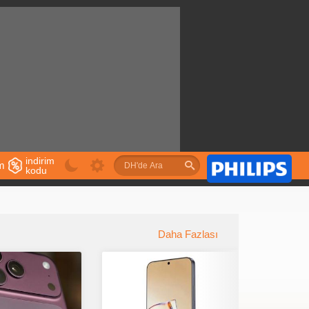
indirim
im
kodu
u
Daha Fazlası