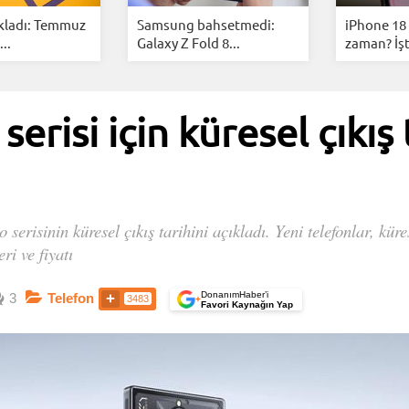
kladı: Temmuz
Samsung bahsetmedi:
iPhone 18 
..
Galaxy Z Fold 8...
zaman? İşt
erisi için küresel çıkış 
risinin küresel çıkış tarihini açıkladı. Yeni telefonlar, kürese
ri ve fiyatı
DonanımHaber’i
3
Telefon
3483
+
Favori Kaynağın Yap