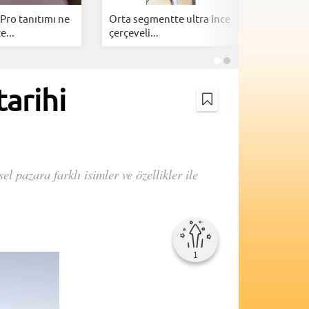
Pro tanıtımı ne
Orta segmentte ultra ince
Google A
e...
çerçeveli...
telefonl
tarihi
l pazara farklı isimler ve özellikler ile
1