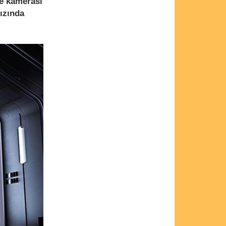
ie kamerası
ızında