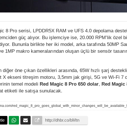
gic 8 Pro serisi, LPDDR5X RAM ve UFS 4.0 depolama destek
emciden güç alıyor. Bu işlemciye ise, 20.000 RPM’lik özel bi
iyor. Bununla birlikte her iki model, arka tarafında 50MP 
ş ve 1MP makro kameralarından oluşan üçlü bir sensör tasarım
 diğer öne çıkan özellikleri arasında, 65W hızlı şarj destek
çift X ekseni titreşim motoru, 3,5mm jak girişi, 5G ve Wi-Fi 7 
serinin temel modeli
Red Magic 8 Pro 650 dolar
,
Red Magic 
at etiketi ile satışa sunulacak.
tle