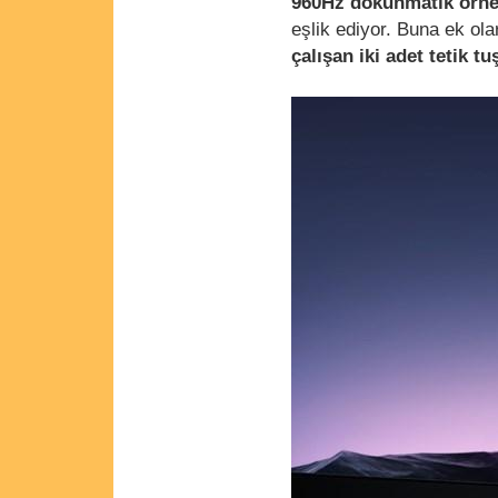
960Hz dokunmatik örne
eşlik ediyor. Buna ek ola
çalışan iki adet tetik t