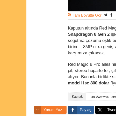
Tam Boyutta Gör
Kaputun altında Red Ma
Snapdragon 8 Gen 2
işl
soğutma çözümü eşlik ed
birincil, 8MP ultra geni
karşımıza çıkacak.
Red Magic 8 Pro ailesinin
pil, stereo hoparlörler, 
alıyor. Bununla birlikte 
modeli ise 800 dolar
fiy
Yorum Yaz
Paylaş
Twee