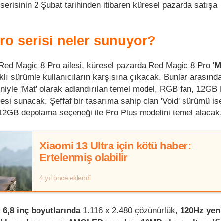
erisinin 2 Şubat tarihinden itibaren küresel pazarda satışa
ro serisi neler sunuyor?
a Red Magic 8 Pro ailesi, küresel pazarda Red Magic 8 Pro '
M
rklı sürümle kullanıcıların karşısına çıkacak. Bunlar arasınd
eniyle 'Mat' olarak adlandırılan temel model, RGB fan, 12G
si sunacak. Şeffaf bir tasarıma sahip olan 'Void' sürümü i
12GB depolama seçeneği ile Pro Plus modelini temel alacak
Xiaomi 13 Ultra için kötü haber:
Ertelenmiş olabilir
4 yıl önce eklendi
e
6,8 inç boyutlarında
1.116 x 2.480 çözünürlük,
120Hz yen