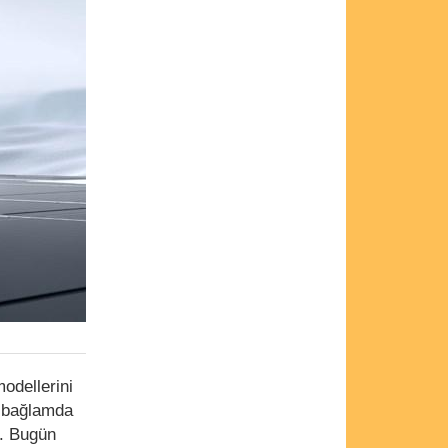
odellerini
u bağlamda
z. Bugün