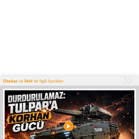
Otokar
ve
İdef
ile İlgili İçerikler