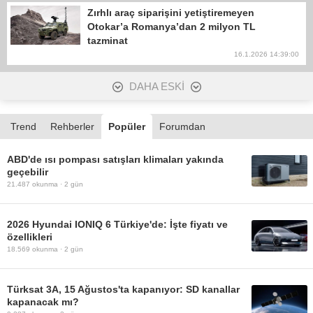
Zırhlı araç siparişini yetiştiremeyen
Otokar’a Romanya’dan 2 milyon TL
tazminat
16.1.2026 14:39:00
DAHA ESKİ
Trend
Rehberler
Popüler
Forumdan
ABD'de ısı pompası satışları klimaları yakında
geçebilir
21.487
okunma ·
2 gün
2026 Hyundai IONIQ 6 Türkiye'de: İşte fiyatı ve
özellikleri
18.569
okunma ·
2 gün
Türksat 3A, 15 Ağustos'ta kapanıyor: SD kanallar
kapanacak mı?