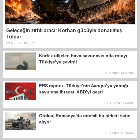
Geleceğin zırhlı aracı: Korhan gücüyle donatılmış
Tulpar
22.6.2026 19:19:55
Körfez ülkeleri hava savunmasında rotayı
Türkiye’ye çevirdi
12.5.2026 14:37:00
FRS raporu: Türkiye’nin Avrupa’ya yaptığı
savunma ihracatı ABD’yi geçti
7.4.2026 11:04:00
Otokar, Romanya'da önemli bir şirketi satın
alıyor
28.1.2026 19:56:45