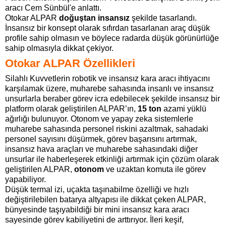
aracı Cem Sünbül'e anlattı.
Otokar ALPAR
doğuştan insansız
şekilde tasarlandı.
İnsansız bir konsept olarak sıfırdan tasarlanan araç düşük
profile sahip olmasın ve böylece radarda düşük görünürlüğe
sahip olmasıyla dikkat çekiyor.
Otokar ALPAR Özellikleri
Silahlı Kuvvetlerin robotik ve insansız kara aracı ihtiyacını
karşılamak üzere, muharebe sahasında insanlı ve insansız
unsurlarla beraber görev icra edebilecek şekilde insansız bir
platform olarak geliştirilen ALPAR’ın,
15 ton
azami yüklü
ağırlığı bulunuyor. Otonom ve yapay zeka sistemlerle
muharebe sahasında personel riskini azaltmak, sahadaki
personel sayısını düşürmek, görev başarısını artırmak,
insansız hava araçları ve muharebe sahasındaki diğer
unsurlar ile haberleşerek etkinliği artırmak için çözüm olarak
geliştirilen ALPAR,
otonom
ve uzaktan komuta ile görev
yapabiliyor.
Düşük termal izi, uçakta taşınabilme özelliği ve hızlı
değiştirilebilen batarya altyapısı ile dikkat çeken ALPAR,
bünyesinde taşıyabildiği bir mini insansız kara aracı
sayesinde görev kabiliyetini de arttırıyor. İleri keşif,