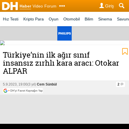
Giriş
Haber
Video
Forum
Hız Testi
Kripto Para
Oyun
Otomobil
Bilim
Sinema
Savu
Türkiye’nin ilk ağır sınıf
insansız zırhlı kara aracı: Otokar
ALPAR
5.9.2023, 19:00
(3 yıl)
Cem Sünbül
2
+
DH'yi Favori Kaynağın Yap