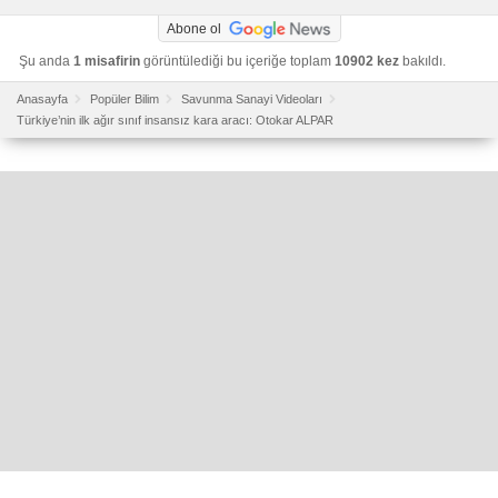
Abone ol
Şu anda
1 misafirin
görüntülediği bu içeriğe toplam
10902 kez
bakıldı.
Anasayfa
Popüler Bilim
Savunma Sanayi Videoları
Türkiye’nin ilk ağır sınıf insansız kara aracı: Otokar ALPAR