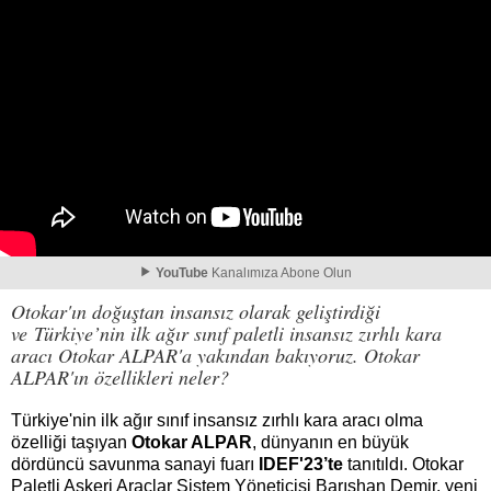
YouTube
Kanalımıza Abone Olun
Otokar'ın doğuştan insansız olarak geliştirdiği
ve Türkiye’nin ilk ağır sınıf paletli insansız zırhlı kara
aracı Otokar ALPAR'a yakından bakıyoruz. Otokar
ALPAR'ın özellikleri neler?
Türkiye'nin ilk ağır sınıf insansız zırhlı kara aracı olma
özelliği taşıyan
Otokar ALPAR
, dünyanın en büyük
dördüncü savunma sanayi fuarı
IDEF'23’te
tanıtıldı. Otokar
Paletli Askeri Araçlar Sistem Yöneticisi Barışhan Demir, yeni