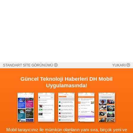
STANDART SİTE GÖRÜNÜMÜ
YUKARI
Güncel Teknoloji Haberleri
DH Mobil
Uygulamasında!
Mobil tarayıcınız ile mümkün olanların yanı sıra, birçok yeni ve