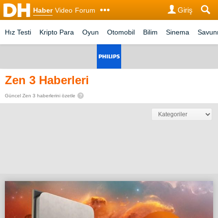
Giriş
Haber
Video
Forum
Hız Testi
Kripto Para
Oyun
Otomobil
Bilim
Sinema
Savu
Zen 3 Haberleri
Güncel Zen 3 haberlerini özetle
?