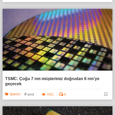
TSMC: Çoğu 7 nm müşterimiz doğrudan 6 nm’ye
geçecek
#
İşlemci
amd
7621
6