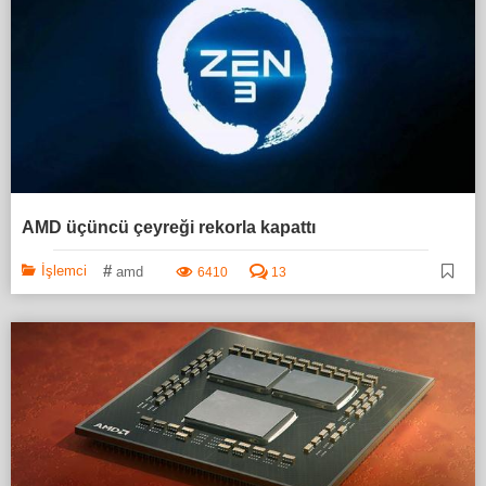
AMD üçüncü çeyreği rekorla kapattı
#
İşlemci
amd
6410
13