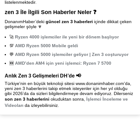
listelenmektedir.
zen 3 İle İlgili Son Haberler Neler ❓
DonanımHaber’deki
güncel zen 3 haberleri
içinde dikkat çeken
gelişmeler şöyle 🔽
🚀
Ryzen 4000 işlemciler ile yeni bir dönem başlıyor
💯
AMD Ryzen 5000 Mobile geldi
💬
AMD Ryzen 5000 işlemciler geliyor | Zen 3 coşturuyor
🆕
AMD’den AM4 için yeni işlemci: Ryzen 7 5700
Anlık Zen 3 Gelişmeleri DH’de 📢
Türkiye'nin en büyük teknoloji sitesi www.donanimhaber.com'da,
yeni zen 3 haberlerini takip etmek isteyenler için her yıl olduğu
gibi 2026’da da sizleri bilgilendirmeye devam ediyoruz. Dilerseniz
son zen 3 haberlerini
okuduktan sonra,
İşlemci İnceleme ve
Videoları
da izleyebilirsiniz.