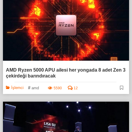
AMD Ryzen 5000 APU ailesi her yongada 8 adet Zen 3
çekirdeği barındıracak
#
İşlemci
amd
5590
12