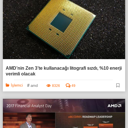
AMD’nin Zen 3’te kullanacağı litografi sızdı, %10 enerji
verimli olacak
#
İşlemci
amd
8326
49