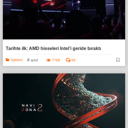
Tarihte ilk: AMD hisseleri Intel’i geride bıraktı
#
İşlemci
amd
7769
69