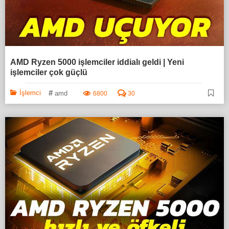
AMD Ryzen 5000 işlemciler iddialı geldi | Yeni
işlemciler çok güçlü
#
İşlemci
amd
6800
30