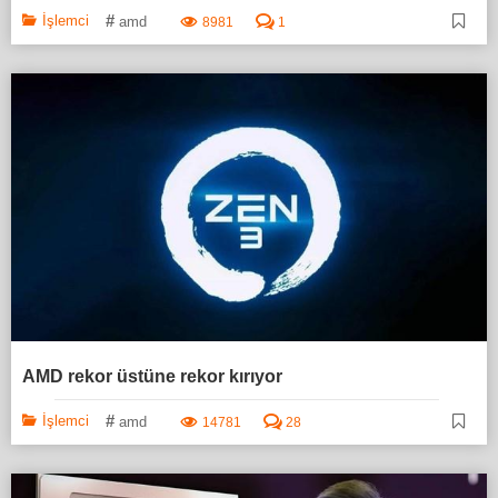
#
İşlemci
amd
8981
1
AMD rekor üstüne rekor kırıyor
#
İşlemci
amd
14781
28