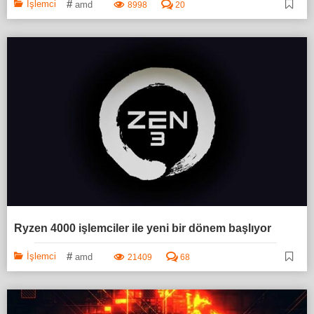
#
İşlemci
amd
8998
20
Ryzen 4000 işlemciler ile yeni bir dönem başlıyor
#
İşlemci
amd
21409
68