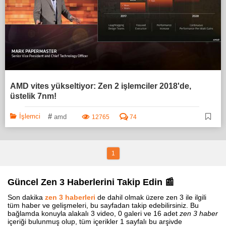
AMD vites yükseltiyor: Zen 2 işlemciler 2018'de,
üstelik 7nm!
#
İşlemci
amd
12765
74
1
Güncel Zen 3 Haberlerini Takip Edin 📰
Son dakika
zen 3 haberleri
de dahil olmak üzere zen 3 ile ilgili
tüm haber ve gelişmeleri, bu sayfadan takip edebilirsiniz. Bu
bağlamda konuyla alakalı 3 video, 0 galeri ve 16 adet
zen 3 haber
içeriği bulunmuş olup, tüm içerikler 1 sayfalı bu arşivde