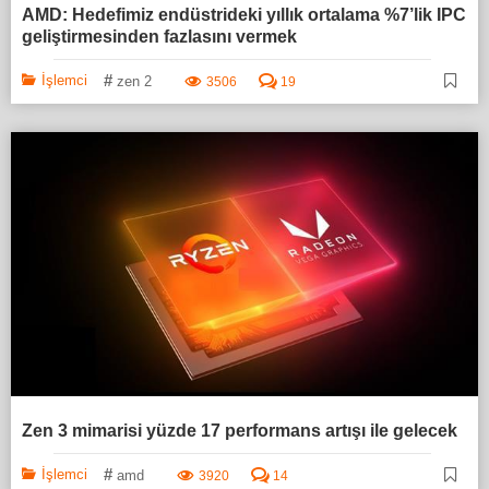
AMD: Hedefimiz endüstrideki yıllık ortalama %7’lik IPC
geliştirmesinden fazlasını vermek
#
İşlemci
zen 2
3506
19
Zen 3 mimarisi yüzde 17 performans artışı ile gelecek
#
İşlemci
amd
3920
14