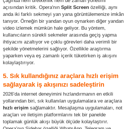
çağında hem üretkenlik hem de zaman yönetimi
açısından kritik. Opera'nın
Split Screen
özelliği, aynı
anda iki farklı sekmeyi yan yana görüntülemenize imkân
tanıyor. Örneğin bir yandan oyun oynarken diğer yandan
video izlemek mümkün hale geliyor. Bu yöntem,
kullanıcıların sürekli sekmeler arasında geçiş yapma
ihtiyacını azaltıyor ve çoklu görevleri daha verimli bir
şekilde yönetmelerini sağlıyor. Özellikle araştırma
yaparken veya eş zamanlı içerik tüketirken iş akışını
kolaylaştırıyor.
5. Sık kullandığınız araçlara hızlı erişim
sağlayarak iş akışınızı sadeleştirin
2026’da internet deneyimini hızlandırmanın en etkili
yollarından biri, sık kullanılan uygulamalara ve araçlara
hızlı erişim
sağlamaktır. Mesajlaşma uygulamaları, not
araçları ve iletişim platformlarını tek bir panelde
toplamak günlük akışı büyük ölçüde kolaylaştırır.
Opera’nın Sidebar özelliği WhatsApp, Telegram ve