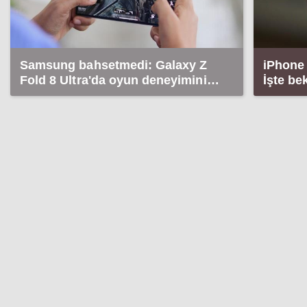
Samsung bahsetmedi: Galaxy Z
iPhone 
Fold 8 Ultra'da oyun deneyimini
İşte be
etkileyecek detay!