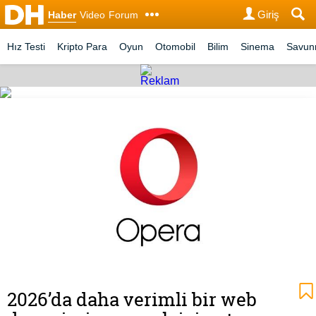
Giriş
Haber
Video
Forum
Hız Testi
Kripto Para
Oyun
Otomobil
Bilim
Sinema
Savu
2026’da daha verimli bir web