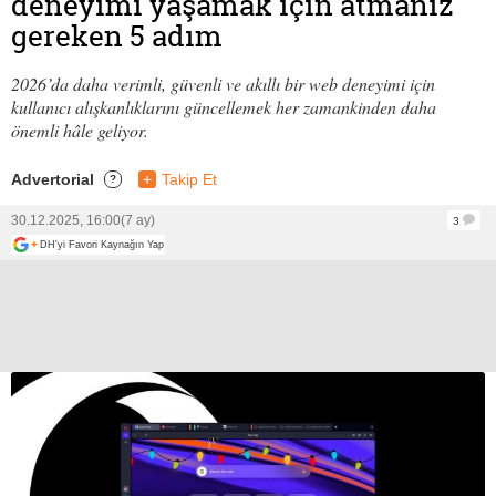
deneyimi yaşamak için atmanız
gereken 5 adım
2026’da daha verimli, güvenli ve akıllı bir web deneyimi için
kullanıcı alışkanlıklarını güncellemek her zamankinden daha
önemli hâle geliyor.
Advertorial
+
Takip Et
?
30.12.2025, 16:00
(7 ay)
3
+
DH'yi Favori Kaynağın Yap