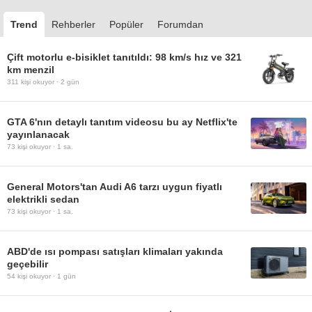
Trend
Rehberler
Popüler
Forumdan
Çift motorlu e-bisiklet tanıtıldı: 98 km/s hız ve 321
km menzil
311
kişi okuyor ·
2 gün
GTA 6'nın detaylı tanıtım videosu bu ay Netflix'te
yayınlanacak
73
kişi okuyor ·
1 sa.
General Motors'tan Audi A6 tarzı uygun fiyatlı
elektrikli sedan
73
kişi okuyor ·
1 sa.
ABD'de ısı pompası satışları klimaları yakında
geçebilir
54
kişi okuyor ·
1 gün