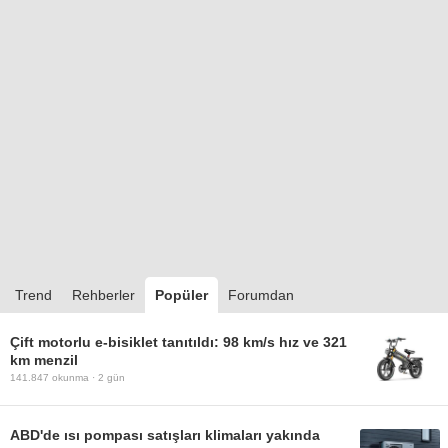
Trend
Rehberler
Popüler
Forumdan
Çift motorlu e-bisiklet tanıtıldı: 98 km/s hız ve 321
km menzil
141.847
okunma ·
2 gün
ABD'de ısı pompası satışları klimaları yakında