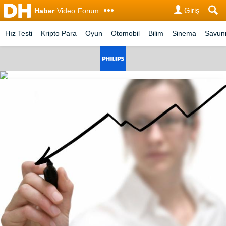
Giriş
Haber
Video
Forum
Hız Testi
Kripto Para
Oyun
Otomobil
Bilim
Sinema
Savu