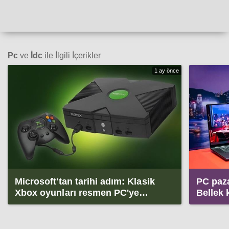
Pc
ve
İdc
ile İlgili İçerikler
1 ay önce
Microsoft'tan tarihi adım: Klasik
PC pazar
Xbox oyunları resmen PC'ye
Bellek k
geliyor