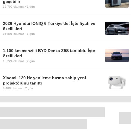
geçebilir
15.709
okunma ·
1 gün
2026 Hyundai IONIQ 6 Türkiye'de: İşte fiyatı ve
özellikleri
14.891
okunma ·
1 gün
1.100 km menzilli BYD Denza Z9S tanıtıldı: İşte
özellikleri
10.224
okunma ·
2 gün
Xiaomi, 120 Hz yenileme hızına sahip yeni
projektörünü tanıttı
6.480
okunma ·
2 gün