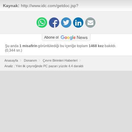
Kaynak:
http://www.idc.com/getdoc.jsp?
containerId=prUS24794514
Abone ol
Şu anda
1 misafirin
görüntülediği bu içeriğe toplam
1468 kez
bakıldı.
(0,344 sn.)
Anasayfa
Donanım
Çevre Birimleri Haberleri
Analiz : Yılın ilk çeyreğinde PC pazarı yüzde 4.4 daraldı