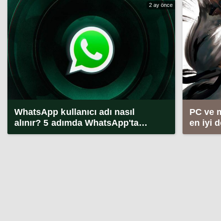
2 ay önce
WhatsApp kullanıcı adı nasıl
PC ve 
alınır? 5 adımda WhatsApp'ta
en iyi 
kullanıcı adı alma (2026)