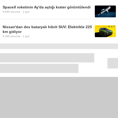
SpaceX roketinin Ay'da açtığı krater görüntülendi
9.689
okunma ·
1 gün
Nissan'dan dev bataryalı hibrit SUV: Elektrikle 225
km gidiyor
9.398
okunma ·
1 gün