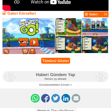
Galeri Görselleri
Galeri
33
Tümünü Göster
Haberi Gündem Yap
Henüz oy almadı
Gündemdekileri Göster >
Abone ol