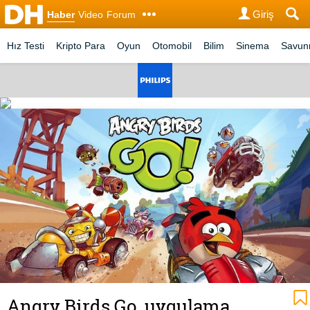
Giriş
Haber
Video
Forum
Hız Testi
Kripto Para
Oyun
Otomobil
Bilim
Sinema
Savu
Angry Birds Go, uygulama