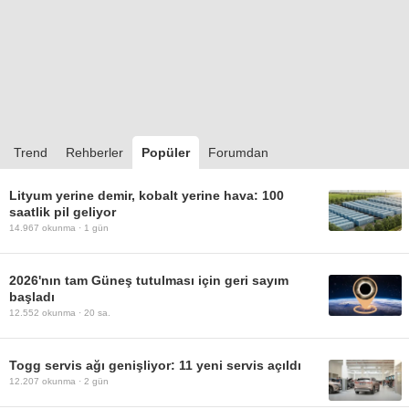
Trend
Rehberler
Popüler
Forumdan
Lityum yerine demir, kobalt yerine hava: 100
saatlik pil geliyor
14.967
okunma ·
1 gün
2026'nın tam Güneş tutulması için geri sayım
başladı
12.552
okunma ·
20 sa.
Togg servis ağı genişliyor: 11 yeni servis açıldı
12.207
okunma ·
2 gün