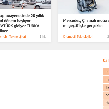
aç muayenesinde 20 yıllık
Mercedes, Çin malı motor
ni dönem başlıyor:
mı geçti? İşte gerçekler
VTÜRK gidiyor TURKA
liyor
mobil Teknolojileri
1 hf.
Otomobil Teknolojileri
2
e
m
T
o
He