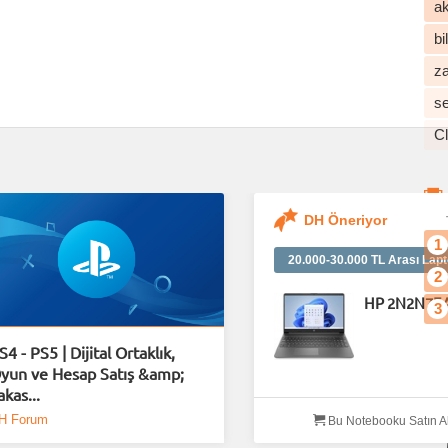
ak
b
z
s
C
DH Öneriyor
1
20.000-30.000 TL Arası Lapt
2
HP 2N2N7E
3
S4 - PS5 | Dijital Ortaklık,
yun ve Hesap Satış &amp;
akas...
H Forum
Bu Notebooku Satın A