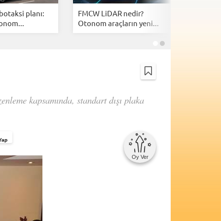
botaksi planı:
FMCW LiDAR nedir?
En uzun 
onom...
Otonom araçların yeni...
otomobill
zenleme kapsamında, standart dışı plaka
Yap
Oy Ver