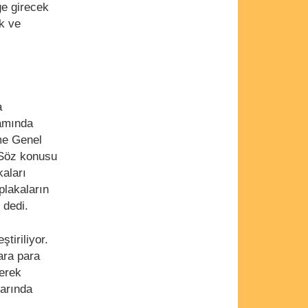
ğe girecek
k ve
a
samında
me Genel
 Söz konusu
kaları
plakaların
" dedi.
tiriliyor.
ara para
rerek
larında