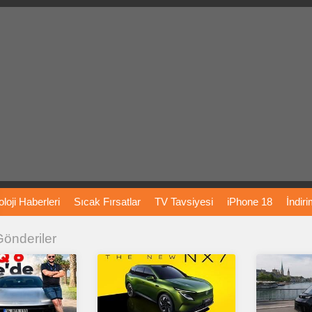
loji
Haberleri
Sıcak
Fırsatlar
TV
Tavsiyesi
iPhone
18
İndir
 Gönderiler
Önerileri
Türkiye
Araba
Fiyatları
Yapay
Zeka
Şarj
İstasyon
rı
Vizyondaki
Filmler
Bitcoin
Dizi
Önerileri
Telefon
Önerileri
agram
Dondurma
İnstagram
Çöktü
Mü