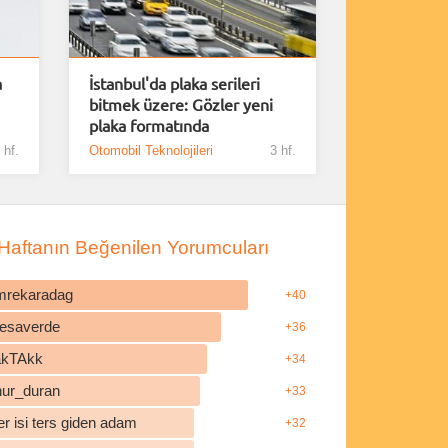
a
İstanbul'da plaka serileri
bitmek üzere: Gözler yeni
plaka formatında
 hf.
Otomobil Teknolojileri
3 hf.
Haftanın Beğenilen Yorumcuları
mrekaradag
+40
esaverde
+36
akTAkk
+34
nur_duran
+33
r isi ters giden adam
+32