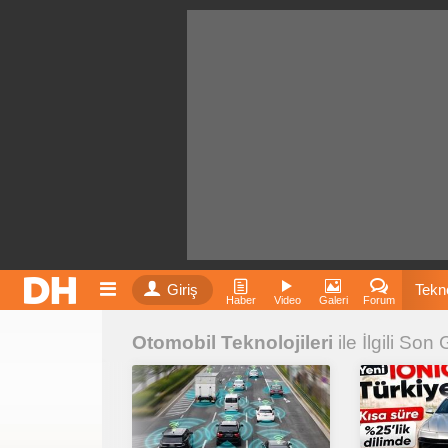
Giriş
Tekno
Haber
Video
Galeri
Forum
Otomobil Teknolojileri
ile İlgili Son
Film
Fiyatla
İnst