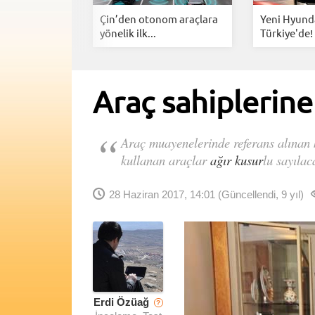
ektrikli
Çin’den otonom araçlara
Yeni Hyunda
inin...
yönelik ilk...
Türkiye'de! 
Araç sahiplerine
Araç muayenelerinde referans alınan 
kullanan araçlar
ağır kusur
lu sayılac
28 Haziran 2017, 14:01
(Güncellendi, 9 yıl)
Erdi Özüağ
?