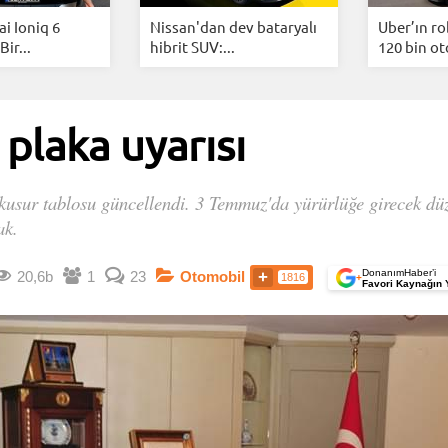
i Ioniq 6
Nissan'dan dev bataryalı
Uber’ın ro
Bir...
hibrit SUV:...
120 bin ot
 plaka uyarısı
kusur tablosu güncellendi. 3 Temmuz'da yürürlüğe girecek dü
ak.
DonanımHaber’i
20,6b
1
23
Otomobil
1816
+
Favori Kaynağın 