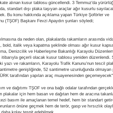
ate alınan kusur tablosu güncellendi. 3 Temmuz'da yürürlü
, standart dışı plaka taşıyan araçlar ağır kusurlu sayılaca
. Bu konu hakkında açıklama yapan Türkiye Şoförler ve
nu (TŞOF) Başkanı Fevzi Apaydın şunları söyledi;
ılmasına da neden olan, plakalarda rakamların arasında vid
ik, bold, italik veya kapatma şeklinde olması ağır kusur kap
tırma, Denizcilik ve Haberleşme Bakanlığı Karayolu Düzenle
tibarıyla geçerli olacak kusur tablosu yeniden düzenlendi.
i yazı ve rakamların, Karayolu Trafik Kanunu’nun tescil pla
santimetre genişliğinde, 52 santimetre uzunluğunda olmayan 
TÜRK tarafından yapılan araç muayenesinden geçemeyecek
ım ve dağıtımı TŞOF ve ona bağlı odalar tarafından gerçekleş
an plakalar için hem basan ve dağıtan hem de aracına takanl
ezi basım ile amaçlanan temel hedef, hem bir standart geti
runların önüne geçmek hem de terör, gasp ve hırsızlık olay
ı daha kolay tespit edebilmek.