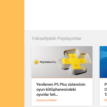
Yükselişteki Paylaşımlar
uiem için
Yenilenen PS Plus sisteminin
P
Demo
oyun kütüphanesindeki
O
oyunlar bel...
T
DonanımHaber
D