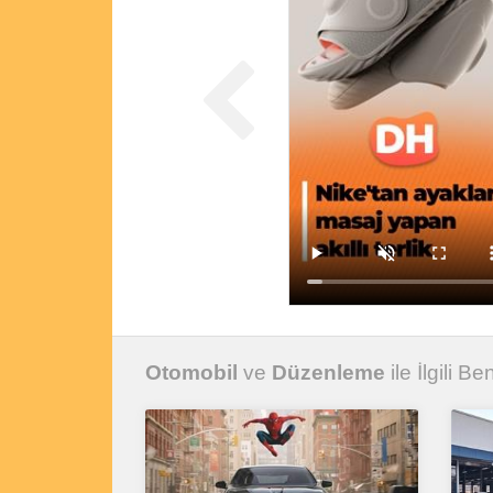
Otomobil
ve
Düzenleme
ile İlgili Be