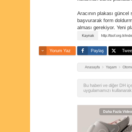
Aracının plakası güncel 
başvurarak form doldurma
alması gerekiyor. Yeni p
http://tsof.org.tr/
Yorum Yaz
Paylaş
Twee
Anasayfa
Yaşam
Otomo
Bu haberi ve diğer DH içer
uygulamamızı kullanarak 
Daha Fazla Video