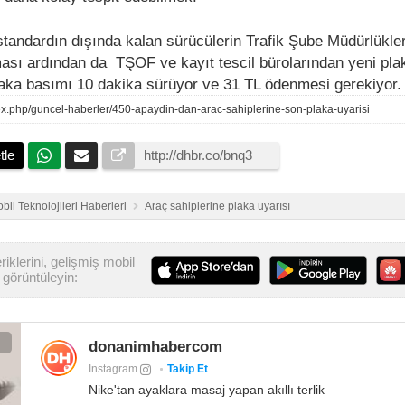
standardın dışında kalan sürücülerin Trafik Şube Müdürlükle
sı ardından da TŞOF ve kayıt tescil bürolarından yeni plak
laka basımı 10 dakika sürüyor ve 31 TL ödenmesi gerekiyor.
index.php/guncel-haberler/450-apaydin-dan-arac-sahiplerine-son-plaka-uyarisi
tle
bil Teknolojileri Haberleri
Araç sahiplerine plaka uyarısı
iklerini, gelişmiş mobil
görüntüleyin:
donanimhabercom
Instagram
Takip Et
Nike'tan ayaklara masaj yapan akıllı terlik