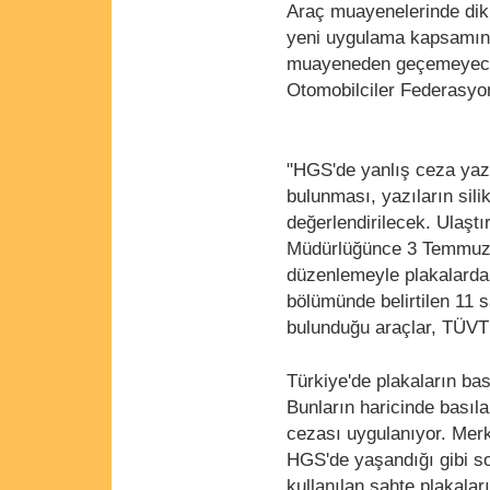
Araç muayenelerinde dikk
yeni uygulama kapsamında
muayeneden geçemeyecek
Otomobilciler Federasyo
"HGS'de yanlış ceza yaz
bulunması, yazıların sil
değerlendirilecek. Ulaş
Müdürlüğünce 3 Temmuz i
düzenlemeyle plakalardak
bölümünde belirtilen 11 
bulunduğu araçlar, TÜV
Türkiye'de plakaların bas
Bunların haricinde basıl
cezası uygulanıyor. Merk
HGS'de yaşandığı gibi so
kullanılan sahte plakalar