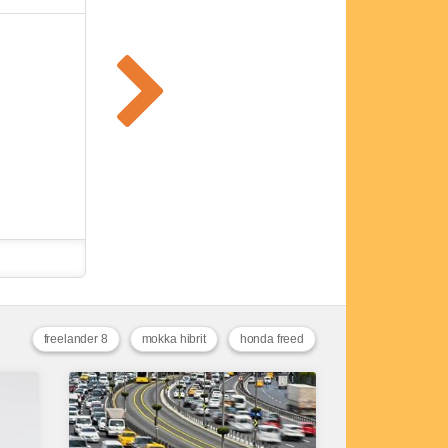
freelander 8
mokka hibrit
honda freed