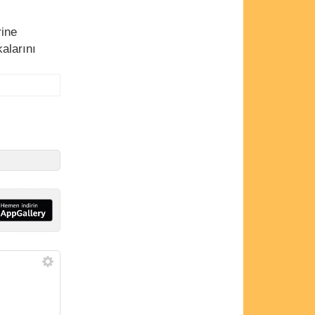
rine
alarını