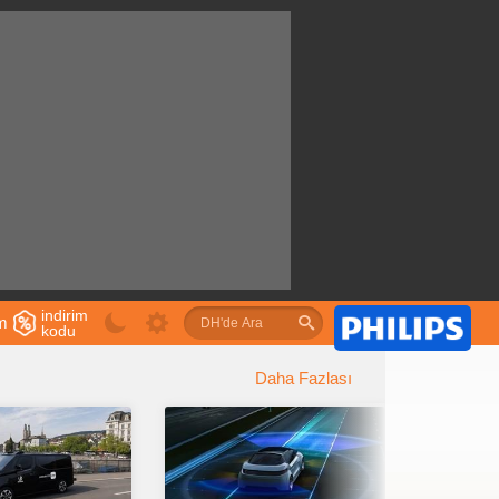
indirim
im
kodu
u
Daha Fazlası