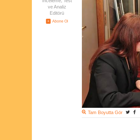
İnceleme, Test
ve Analiz
Editörü
Tam Boyutta Gör