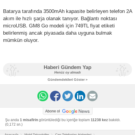
Batarya tarafında 3500mAh kapasite belirleyen telefon 2A
akım ile hızlı şarja olanak tanıyor. Bağlantı noktası
microUSB. GM8 Go modeli için 749TL fiyat etiketi
belirlenmiş ancak piyasada daha uyguna bulmak
mümkün oluyor.
Haberi Gündem Yap
Henüz oy almadı
Gündemdekileri Göster >
Abone ol
Şu anda
1 misafirin
görüntülediği bu içeriğe toplam
11238 kez
bakıldı.
(0,172 sn.)
Anasayfa
Mobil Teknolojiler
Cep Telefonları Haberleri