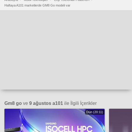
Haftaya A101 marketlerde GM8 Go modeli var
Gm8 go
ve
9 ağustos a101
ile İlgili İçerikler
Dün (20:11)