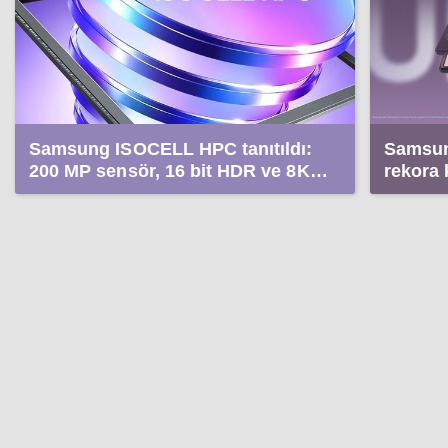
Samsung ISOCELL HPC tanıtıldı:
Samsung
200 MP sensör, 16 bit HDR ve 8K
rekora 
video
rakamla