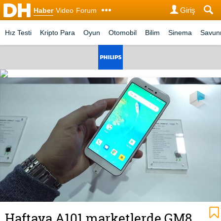
Giriş
Haber
Video
Forum
Hız Testi
Kripto Para
Oyun
Otomobil
Bilim
Sinema
Savu
Haftaya A101 marketlerde GM8