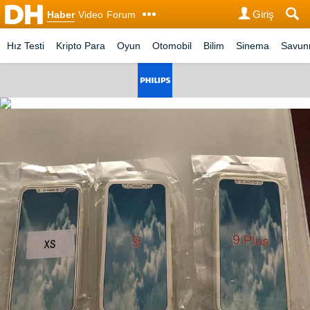
Giriş
Haber
Video
Forum
Hız Testi
Kripto Para
Oyun
Otomobil
Bilim
Sinema
Savu