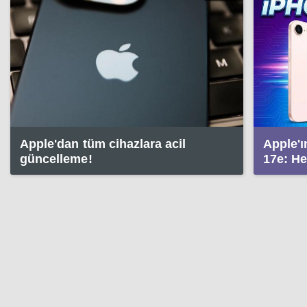
Apple'dan tüm cihazlara acil
Apple'
güncelleme!
17e: He