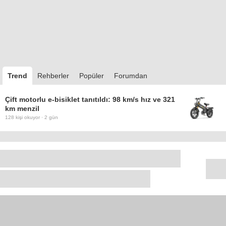
Trend
Rehberler
Popüler
Forumdan
Çift motorlu e-bisiklet tanıtıldı: 98 km/s hız ve 321
km menzil
128
kişi okuyor ·
2 gün