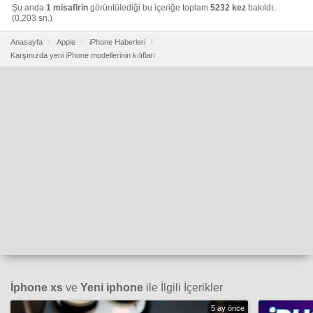
Şu anda
1 misafirin
görüntülediği bu içeriğe toplam
5232 kez
bakıldı.
(0,203 sn.)
Anasayfa
Apple
iPhone Haberleri
Karşınızda yeni iPhone modellerinin kılıfları
İphone xs
ve
Yeni iphone
ile İlgili İçerikler
5 ay önce