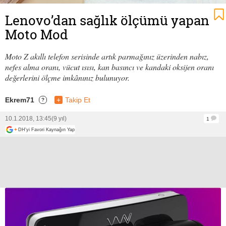
Lenovo’dan sağlık ölçümü yapan
Moto Mod
Moto Z akıllı telefon serisinde artık parmağınız üzerinden nabız,
nefes alma oranı, vücut ısısı, kan basıncı ve kandaki oksijen oranı
değerlerini ölçme imkânınız bulunuyor.
Ekrem71
+
Takip Et
?
10.1.2018, 13:45
(9 yıl)
1
+
DH'yi Favori Kaynağın Yap