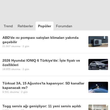
Trend
Rehberler
Popüler
Forumdan
ABD'de ısı pompası satışları klimaları yakında
geçebilir
21.607
okunma ·
2 gün
2026 Hyundai IONIQ 6 Türkiye'de: İşte fiyatı ve
özellikleri
18.855
okunma ·
2 gün
Türksat 3A, 15 Ağustos'ta kapanıyor: SD kanallar
kapanacak mı?
9.531
okunma ·
2 gün
Togg servis ağı genişliyor: 11 yeni servis açıldı