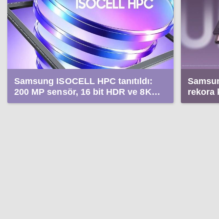
Samsung ISOCELL HPC tanıtıldı:
Samsung
200 MP sensör, 16 bit HDR ve 8K
rekora 
video
rakamla