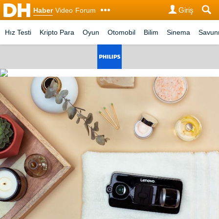
Giriş
Haber
Video
Forum
Hız Testi
Kripto Para
Oyun
Otomobil
Bilim
Sinema
Savu