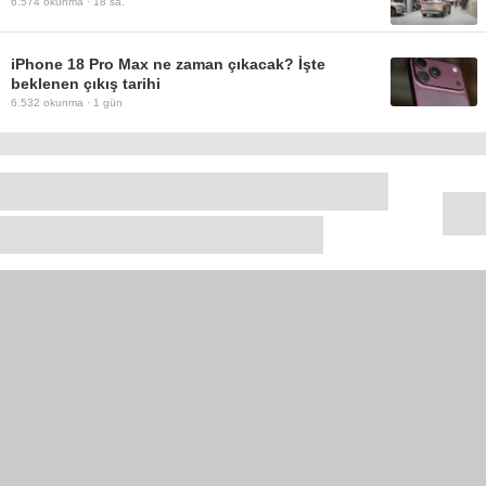
6.574
okunma ·
18 sa.
iPhone 18 Pro Max ne zaman çıkacak? İşte
beklenen çıkış tarihi
6.532
okunma ·
1 gün